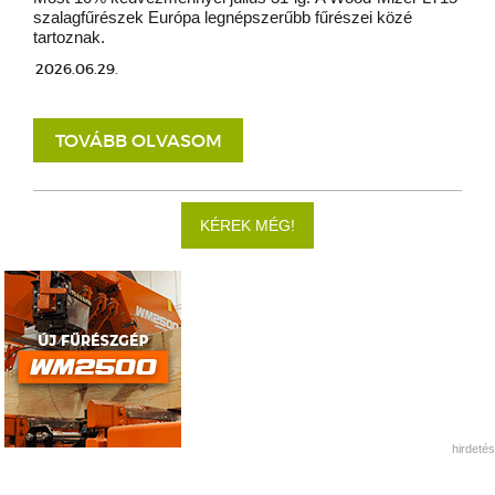
szalagfűrészek Európa legnépszerűbb fűrészei közé
tartoznak.
2026.06.29.
TOVÁBB OLVASOM
KÉREK MÉG!
hirdetés