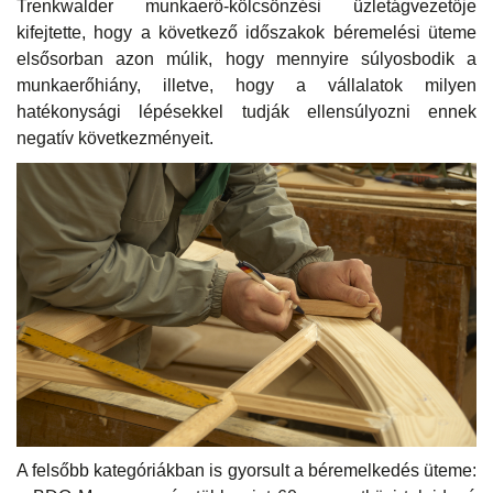
Trenkwalder munkaerő-kölcsönzési üzletágvezetője
kifejtette, hogy a következő időszakok béremelési üteme
elsősorban azon múlik, hogy mennyire súlyosbodik a
munkaerőhiány, illetve, hogy a vállalatok milyen
hatékonysági lépésekkel tudják ellensúlyozni ennek
negatív következményeit.
A felsőbb kategóriákban is gyorsult a béremelkedés üteme: