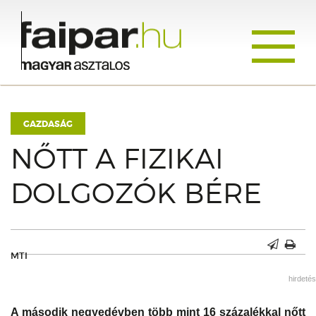
Toggle
navigati
GAZDASÁG
NŐTT A FIZIKAI
DOLGOZÓK BÉRE
MTI
hirdetés
A második negyedévben több mint 16 százalékkal nőtt