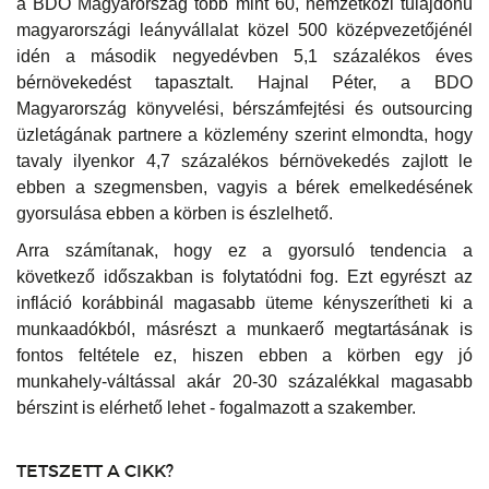
a BDO Magyarország több mint 60, nemzetközi tulajdonú
magyarországi leányvállalat közel 500 középvezetőjénél
idén a második negyedévben 5,1 százalékos éves
bérnövekedést tapasztalt. Hajnal Péter, a BDO
Magyarország könyvelési, bérszámfejtési és outsourcing
üzletágának partnere a közlemény szerint elmondta, hogy
tavaly ilyenkor 4,7 százalékos bérnövekedés zajlott le
ebben a szegmensben, vagyis a bérek emelkedésének
gyorsulása ebben a körben is észlelhető.
Arra számítanak, hogy ez a gyorsuló tendencia a
következő időszakban is folytatódni fog. Ezt egyrészt az
infláció korábbinál magasabb üteme kényszerítheti ki a
munkaadókból, másrészt a munkaerő megtartásának is
fontos feltétele ez, hiszen ebben a körben egy jó
munkahely-váltással akár 20-30 százalékkal magasabb
bérszint is elérhető lehet - fogalmazott a szakember.
TETSZETT A CIKK?