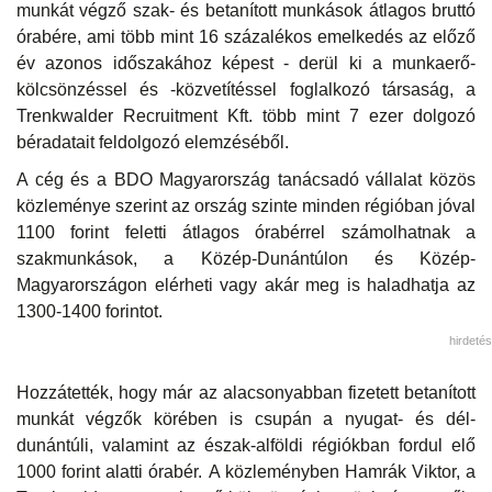
munkát végző szak- és betanított munkások átlagos bruttó
órabére, ami több mint 16 százalékos emelkedés az előző
év azonos időszakához képest - derül ki a munkaerő-
kölcsönzéssel és -közvetítéssel foglalkozó társaság, a
Trenkwalder Recruitment Kft. több mint 7 ezer dolgozó
béradatait feldolgozó elemzéséből.
A cég és a BDO Magyarország tanácsadó vállalat közös
közleménye szerint az ország szinte minden régióban jóval
1100 forint feletti átlagos órabérrel számolhatnak a
szakmunkások, a Közép-Dunántúlon és Közép-
Magyarországon elérheti vagy akár meg is haladhatja az
1300-1400 forintot.
hirdetés
Hozzátették, hogy már az alacsonyabban fizetett betanított
munkát végzők körében is csupán a nyugat- és dél-
dunántúli, valamint az észak-alföldi régiókban fordul elő
1000 forint alatti órabér. A közleményben Hamrák Viktor, a