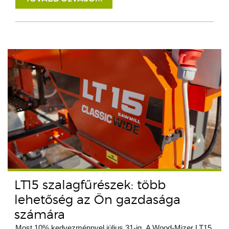
LT15 szalagfűrészek: több
lehetőség az Ön gazdasága
számára
Most 10% kedvezménnyel július 31-ig. A Wood-Mizer LT15