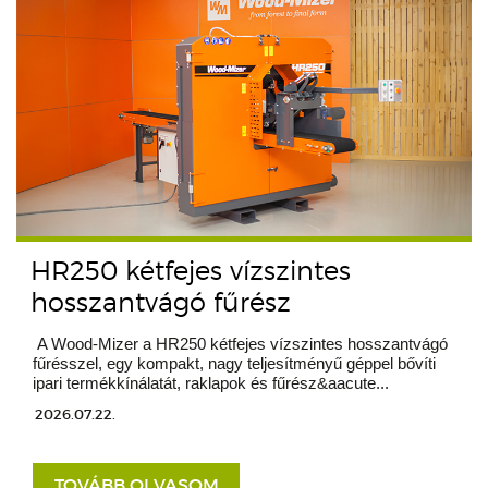
HR250 kétfejes vízszintes
hosszantvágó fűrész
A Wood-Mizer a HR250 kétfejes vízszintes hosszantvágó
fűrésszel, egy kompakt, nagy teljesítményű géppel bővíti
ipari termékkínálatát, raklapok és fűrész&aacute...
2026.07.22.
TOVÁBB OLVASOM