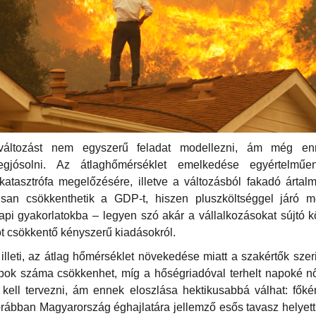
atváltozást nem egyszerű feladat modellezni, ám még e
egjósolni. Az átlaghőmérséklet emelkedése egyértelmű
atasztrófa megelőzésére, illetve a változásból fakadó ártal
isan csökkenthetik a GDP-t, hiszen pluszköltséggel járó 
pi gyakorlatokba – legyen szó akár a vállalkozásokat sújtó 
tot csökkentő kényszerű kiadásokról.
lleti, az átlag hőmérséklet növekedése miatt a szakértők szer
apok száma csökkenhet, míg a hőségriadóval terhelt napoké n
kell tervezni, ám ennek eloszlása hektikusabbá válhat: főkén
rábban Magyarország éghajlatára jellemző esős tavasz helyet