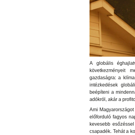
A globális éghajl
következményeit m
gazdaságra: a klímak
intézkedések globál
beépíteni a mindenna
adókról, akár a profi
Ami Magyarországot i
előforduló fagyos n
kevesebb esőzéssel 
csapadék. Tehát a ko