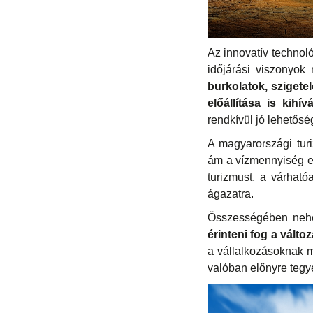
Az innovatív technoló
időjárási viszonyok
burkolatok, szigete
előállítása is kihív
rendkívül jó lehetőség
A magyarországi turi
ám a vízmennyiség es
turizmust, a várhat
ágazatra.
Összességében nehé
érinteni fog a válto
a vállalkozásoknak m
valóban előnyre tegy