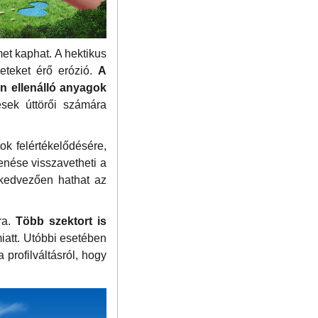
met kaphat. A hektikus
zeteket érő erózió.
A
en ellenálló anyagok
ések úttörői számára
ok felértékelődésére,
enése visszavetheti a
 kedvezően hathat az
ra.
Több szektort is
miatt. Utóbbi esetében
profilváltásról, hogy