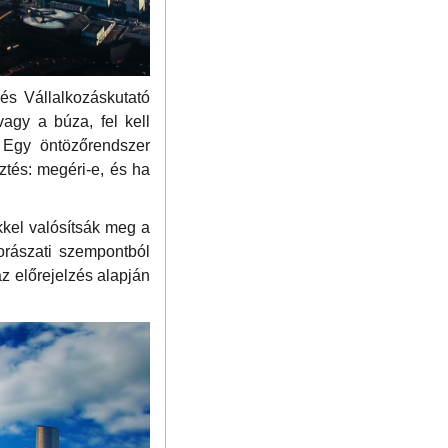
és Vállalkozáskutató
vagy a búza, fel kell
. Egy öntözőrendszer
ztés: megéri-e, és ha
kkel valósítsák meg a
orászati szempontból
az előrejelzés alapján