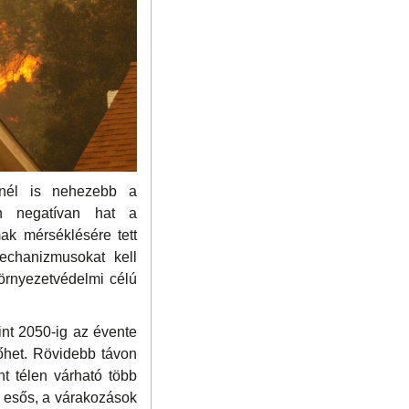
nnél is nehezebb a
en negatívan hat a
mak mérséklésére tett
mechanizmusokat kell
környezetvédelmi célú
int 2050-ig az évente
őhet. Rövidebb távon
t télen várható több
t esős, a várakozások