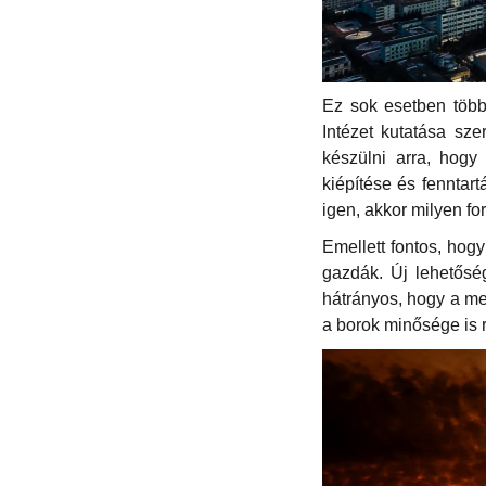
Ez sok esetben több
Intézet kutatása sze
készülni arra, hogy
kiépítése és fenntar
igen, akkor milyen for
Emellett fontos, hog
gazdák. Új lehetősé
hátrányos, hogy a mel
a borok minősége is 