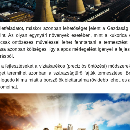
letfeladatot, máskor azonban lehetőséget jelent a Gazdaság 
rint. Az olyan egynyári növények esetében, mint a kukorica 
 csak öntözéses műveléssel lehet fenntartani a termesztést
tása azonban költséges, így alapos mérlegelést igényel a fejles
rásból.
y a fejlesztéseket a víztakarékos (precíziós öntözési) módszere
get teremthet azonban a szárazságtűrő fajták termesztése. B
egedő klíma miatt a borszőlők élettartalma rövidebb lehet, és 
romolhat.