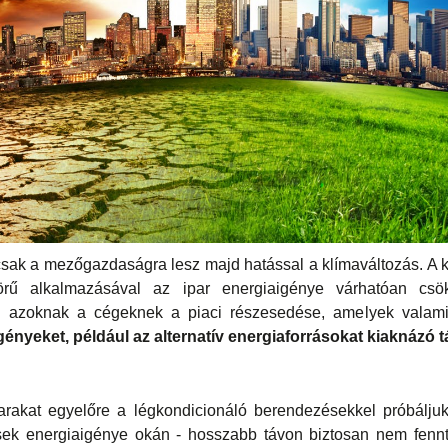
ak a mezőgazdaságra lesz majd hatással a klímaváltozás. A k
rű alkalmazásával az ipar energiaigénye várhatóan csök
g azoknak a cégeknek a piaci részesedése, amelyek vala
igényeket, például az alternatív energiaforrásokat kiaknázó 
arakat egyelőre a légkondicionáló berendezésekkel próbáljuk
sek energiaigénye okán - hosszabb távon biztosan nem fennta