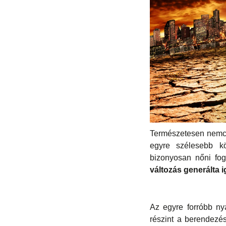
Természetesen nemcs
egyre szélesebb kö
bizonyosan nőni fo
változás generálta 
Az egyre forróbb ny
részint a berendezé