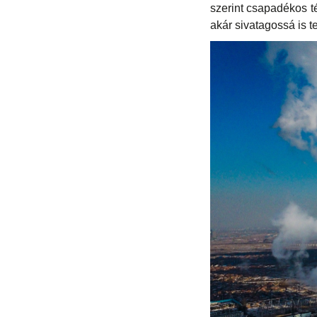
szerint csapadékos t
akár sivatagossá is t