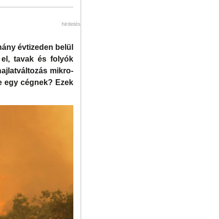
hirdetés
hány évtizeden belül
el, tavak és folyók
ajlatváltozás mikro-
nie egy cégnek? Ezek