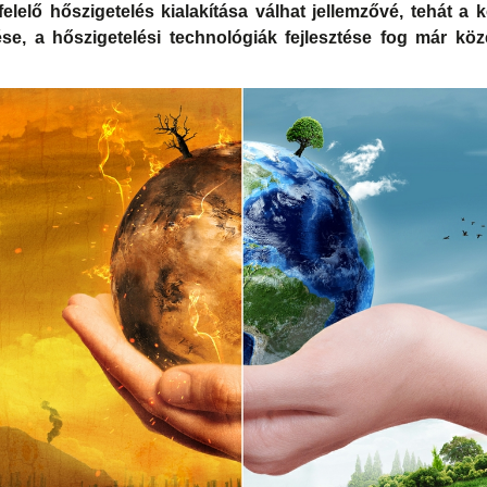
elelő hőszigetelés kialakítása válhat jellemzővé, tehát a 
ése, a hőszigetelési technológiák fejlesztése fog már köz