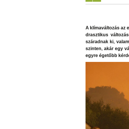
A klímaváltozás az 
drasztikus változá
száradnak ki, valam
szinten, akár egy v
egyre égetőbb kérd