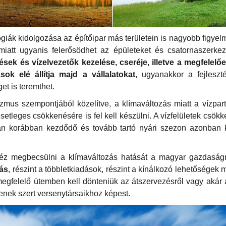
giák kidolgozása az építőipar más területein is nagyobb figyel
 miatt ugyanis felerősödhet az épületeket és csatornaszerke
lések és vízelvezetők kezelése, cseréje, illetve a megfelelő
ások elé állítja majd a vállalatokat
, ugyanakkor a fejleszt
et is teremthet.
zmus szempontjából közelítve, a klímaváltozás miatt a vízpart
etleges csökkenésére is fel kell készülni. A vízfelületek csökk
óan korábban kezdődő és tovább tartó nyári szezon azonban
z megbecsülni a klímaváltozás hatását a magyar gazdaság
zás
, részint a többletkiadások, részint a kínálkozó lehetőségek 
egfelelő ütemben kell dönteniük az átszervezésről vagy akár a 
enek szert versenytársaikhoz képest.