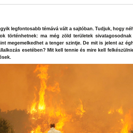
egyik legfontosabb témává vált a sajtóban. Tudjuk, hogy né
sok történhetnek: ma még zöld területek sivatagosodnak 
int megemelkedhet a tenger szintje. De mit is jelent az égh
állalkozás esetében? Mit kell tennie és mire kell felkészül
ések.