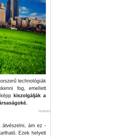
orszerű technológiák
kenni fog, emellett
miképp
kiszolgálják a
társaságoké.
hirdetés
 átvészelni, ám ez -
rtható. Ezek helyett