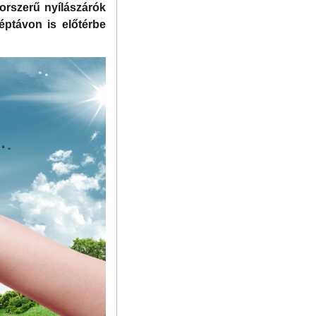
korszerű nyílászárók
éptávon is előtérbe