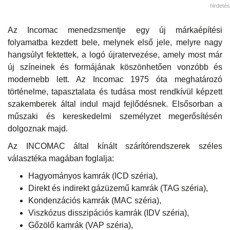
hirdetés
Az Incomac menedzsmentje egy új márkaépítési
folyamatba kezdett bele, melynek első jele, melyre nagy
hangsúlyt fektettek, a logó újratervezése, amely most már
új színeinek és formájának köszönhetően vonzóbb és
modernebb lett. Az Incomac 1975 óta meghatározó
történelme, tapasztalata és tudása most rendkívül képzett
szakemberek által indul majd fejlődésnek. Elsősorban a
műszaki és kereskedelmi személyzet megerősítésén
dolgoznak majd.
Az INCOMAC által kínált szárítórendszerek széles
választéka magában foglalja:
Hagyományos kamrák (ICD széria),
Direkt és indirekt gázüzemű kamrák (TAG széria),
Kondenzációs kamrák (MAC széria),
Viszkózus disszipációs kamrák (IDV széria),
Gőzölő kamrák (VAP széria),