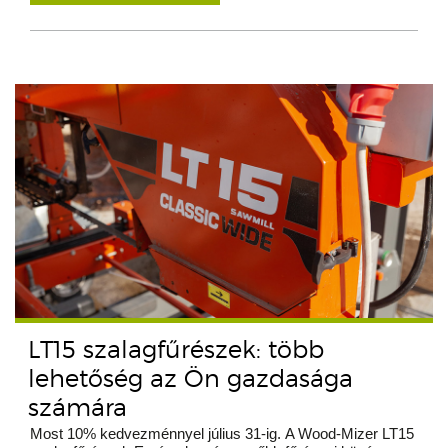
LT15 szalagfűrészek: több
lehetőség az Ön gazdasága
számára
Most 10% kedvezménnyel július 31-ig. A Wood-Mizer LT15