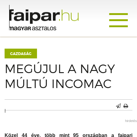
Toggle
navigati
GAZDASÁG
MEGÚJUL A NAGY
MÚLTÚ INCOMAC
|
hirdetés
Közel 44 éve, több mint 95 országban a faipari