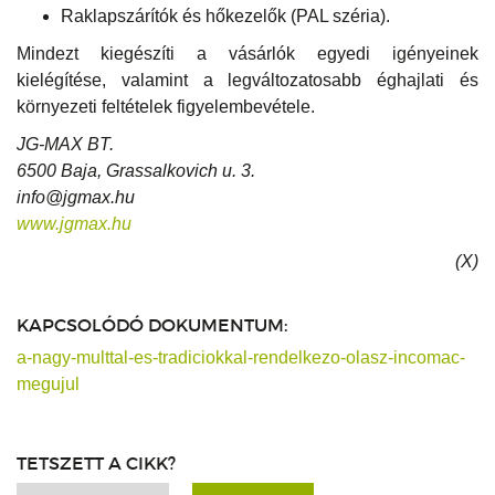
Raklapszárítók és hőkezelők (PAL széria).
Mindezt kiegészíti a vásárlók egyedi igényeinek
kielégítése, valamint a legváltozatosabb éghajlati és
környezeti feltételek figyelembevétele.
JG-MAX BT.
6500 Baja, Grassalkovich u. 3.
info@jgmax.hu
www.jgmax.hu
(X)
KAPCSOLÓDÓ DOKUMENTUM:
a-nagy-multtal-es-tradiciokkal-rendelkezo-olasz-incomac-
megujul
TETSZETT A CIKK?