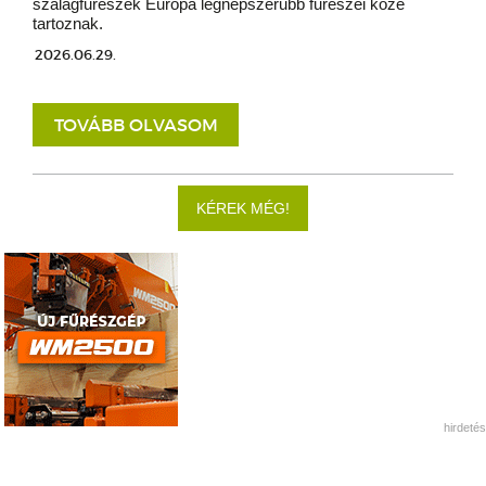
szalagfűrészek Európa legnépszerűbb fűrészei közé
tartoznak.
2026.06.29.
TOVÁBB OLVASOM
KÉREK MÉG!
hirdetés