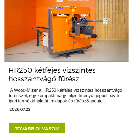
HR250 kétfejes vízszintes
hosszantvágó fűrész
A Wood-Mizer a HR250 kétfejes vízszintes hosszantvágó
fűrésszel, egy kompakt, nagy teljesítményű géppel bővíti
ipari termékkínálatát, raklapok és fűrész&aacute...
2026.07.22.
TOVÁBB OLVASOM