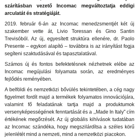
szárításban vezető Incomac megváltoztatja eddigi
arculatát és stratégiáját.
2019. február 6-án az Incomac menedzsmentjét két új
szakember vette át, Livio Toressan és Gino Santin
Trevisóból. Az új, egyesített struktúra ellenére, dr. Paolo
Presente – egykori alapító – továbbra is az irányítást fogja
segíteni szaktudásával és tapasztalatával.
Számos új és fontos befektetésnek nézhetnek elébe az
Incomac megújulási folyamata során, az eredményes
fejlődés reményében.
A belföldi és nemzetközi bővülés tekintetében, a cég nagy
figyelmet fordít majd a termékek folyamatos innovációjára,
valamint fő feladatának tartja majd a produktumok
versenyképességének fenntartását és a ,,Made In Italy” cím
értékének megőrzését. Az új globális kihívások tudatában
az Incomac szándéka, hogy megszilárdítsa a széles körű
jelenlétét mind a nemzeti, mind a nemzetközi piacokon.