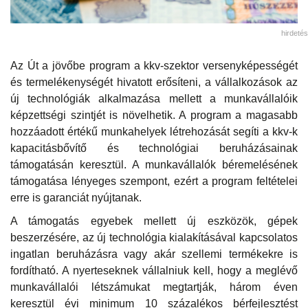
hirdetés
Az Út a jövőbe program a kkv-szektor versenyképességét
és termelékenységét hivatott erősíteni, a vállalkozások az
új technológiák alkalmazása mellett a munkavállalóik
képzettségi szintjét is növelhetik. A program a magasabb
hozzáadott értékű munkahelyek létrehozását segíti a kkv-k
kapacitásbővítő és technológiai beruházásainak
támogatásán keresztül. A munkavállalók béremelésének
támogatása lényeges szempont, ezért a program feltételei
erre is garanciát nyújtanak.
A támogatás egyebek mellett új eszközök, gépek
beszerzésére, az új technológia kialakításával kapcsolatos
ingatlan beruházásra vagy akár szellemi termékekre is
fordítható. A nyerteseknek vállalniuk kell, hogy a meglévő
munkavállalói létszámukat megtartják, három éven
keresztül évi minimum 10 százalékos bérfejlesztést