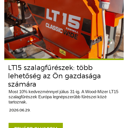
LT15 szalagfűrészek: több
lehetőség az Ön gazdasága
számára
Most 10% kedvezménnyel július 31-ig. A Wood-Mizer LT15
szalagfűrészek Európa legnépszerűbb fűrészei közé
tartoznak.
2026.06.29.