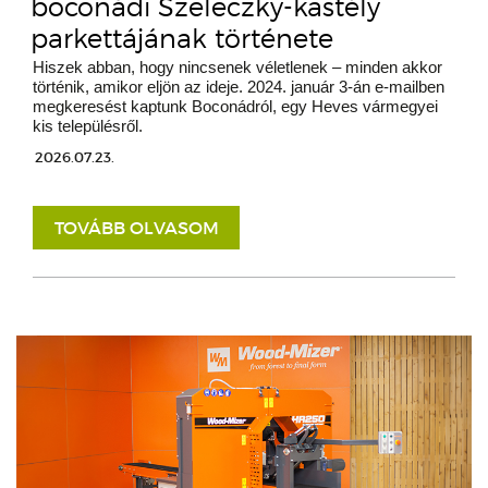
boconádi Szeleczky-kastély
parkettájának története
Hiszek abban, hogy nincsenek véletlenek – minden akkor
történik, amikor eljön az ideje. 2024. január 3-án e-mailben
megkeresést kaptunk Boconádról, egy Heves vármegyei
kis településről.
2026.07.23.
TOVÁBB OLVASOM