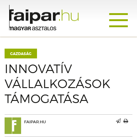
Toggle
navigati
GAZDASÁG
INNOVATÍV
VÁLLALKOZÁSOK
TÁMOGATÁSA
FAIPAR.HU