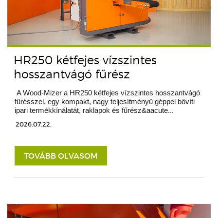
HR250 kétfejes vízszintes
hosszantvágó fűrész
A Wood-Mizer a HR250 kétfejes vízszintes hosszantvágó
fűrésszel, egy kompakt, nagy teljesítményű géppel bővíti
ipari termékkínálatát, raklapok és fűrész&aacute...
2026.07.22.
TOVÁBB OLVASOM