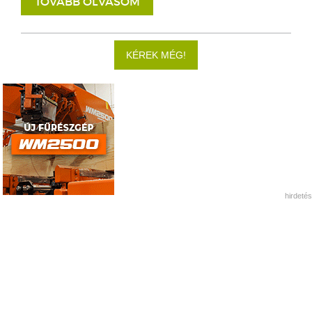
TOVÁBB OLVASOM
KÉREK MÉG!
hirdetés