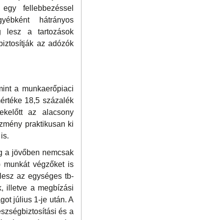
egy fellebbezéssel
yébként hátrányos
g lesz a tartozások
biztosítják az adózók
amint a munkaerőpiaci
mértéke 18,5 százalék
ekelőtt az alacsony
ezmény praktikusan ki
is.
ég a jövőben nemcsak
) munkát végzőket is
g lesz az egységes tb-
, illetve a megbízási
ot július 1-je után. A
észségbiztosítási és a