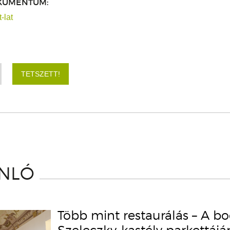
KUMENTUM:
-lat
TETSZETT!
ÁNLÓ
Több mint restaurálás – A b