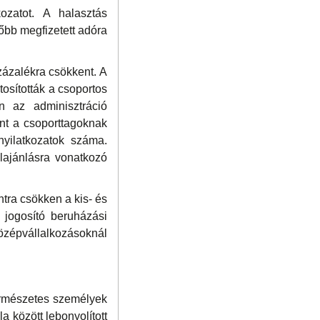
ozatot. A halasztás
sőbb megfizetett adóra
százalékra csökkent. A
osították a csoportos
n az adminisztráció
int a csoporttagoknak
yilatkozatok száma.
ajánlásra vonatkozó
ntra csökken a kis- és
 jogosító beruházási
 középvállalkozásoknál
természetes személyek
a között lebonyolított