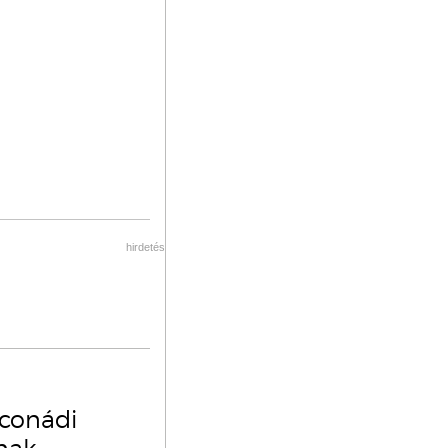
hirdetés
oconádi