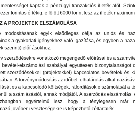
s mentességet kaptak a pénzügyi tranzakciós illeték alól. Szin
zer forintos értékig, e fölött 6000 forint lesz az illeték maximum
Z A PROJEKTEK ELSZÁMOLÁSA
ny módosításának egyik elsődleges célja az uniós és haza
inak a gyakorlati igényekhez való igazítása, és egyben a hazai
 szerinti) előírásokhoz.
yv szerződésekre vonatkozó megengedő előírásai és a számvite
 bevétel-elszámolási szabályai együttesen bizonytalanságot o
ített szerződésekkel (projektekkel) kapcsolatos bevételek és kö
sában. A törvénymódosítás az időbeli elhatárolás alkalmazás
lását és a kapcsolódó költségek, ráfordítások elszámolását a té
enül a számlázástól, annak módjától. A szerződés elszámolás
szhangban egyértelmű lesz, hogy a ténylegesen már me
azó jövőbeni veszteségekre is képezhető céltartalék.