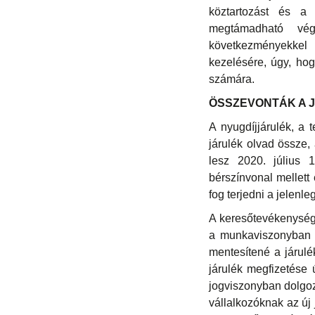
köztartozást és a
megtámadható vég
következményekkel 
kezelésére, úgy, hog
számára.
ÖSSZEVONTÁK A 
A nyugdíjjárulék, a 
járulék olvad össze,
lesz 2020. július 
bérszínvonal mellett
fog terjedni a jelenl
A keresőtevékenység
a munkaviszonyban á
mentesítené a járulék
járulék megfizetése 
jogviszonyban dolgozó
vállalkozóknak az új 