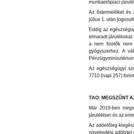
munkaerőpiaci járulék
Az őstermelőket és a
július 1. után jogosu
Eddig az egészségügyi
elmaradt járulékokat.
a nem fizetők nem j
gyógyszerhez. A vál
Pénzügyminisztérium k
Az egészségügyi szol
7710 (napi 257) forint
TAO: MEGSZŰNT A
Már 2019-ben megszű
járulékban és az ene
Az adóelőleg-kiegés
növekedési adóhitel