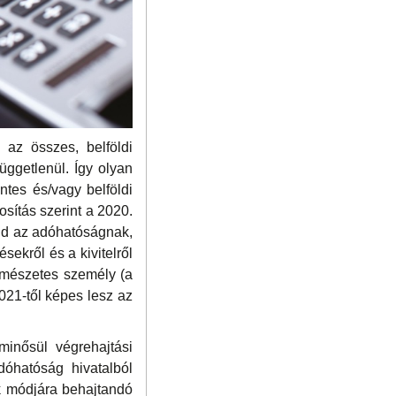
gy az összes, belföldi
üggetlenül. Így olyan
ntes és/vagy belföldi
osítás szerint a 2020.
majd az adóhatóságnak,
sekről és a kivitelről
ermészetes személy (a
21-től képes lesz az
minősül végrehajtási
dóhatóság hivatalból
dók módjára behajtandó