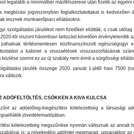
ot legalább a minimálbér másfélszerese után fizetik az egyéni é
 megbízási jogviszonyban foglalkoztatottakat is kedvezően ér
ltak lesznek munkaerőpiaci ellátásokra.
 szolgáltatási járulékot nem fizetőket ellátták, s csak utólag 
 2020-tól viszont háromhavi tartozást követően érvénytelenítik a
uthatnak térítésmentesen közfinanszírozott egészségügyi el
toztatást a kabinet a visszaélések visszaszorításának szán
özlése szerint ez az új szabály nem érinti a sürgősségi ellátás
gáltatási járulék összege 2020. január 1-jétől havi 7500 (nap
ra változik.
Z ADÓFELTÖLTÉS, CSÖKKEN A KIVA KULCSA
nt az adóelőleg-kiegészítési kötelezettség a társasági a
rgiaellátók jövedelemadójában.
zítési kötelezettség megszűnése nyomán változnak az annak h
 szabályai is: a növekedési adóhitel megmarad, ugyanakkor az