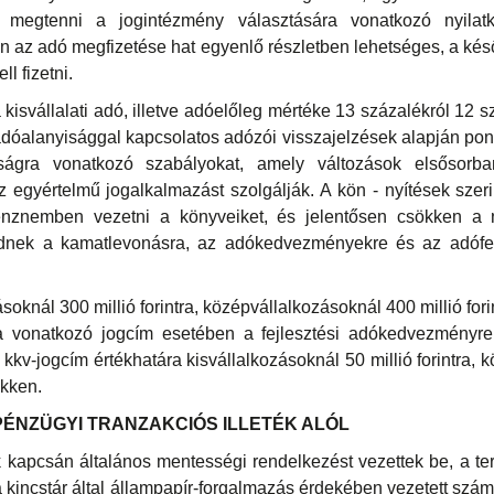
 megtenni a jogintézmény választására vonatkozó nyilatk
ján az adó megfizetése hat egyenlő részletben lehetséges, a ké
ll fizetni.
a kisvállalati adó, illetve adóelőleg mértéke 13 százalékról 12 
adóalanyisággal kapcsolatos adózói visszajelzések alapján pont
iságra vonatkozó szabályokat, amely változások elsősorba
z egyértelmű jogalkalmazást szolgálják. A kön - nyítések szer
nznemben vezetni a könyveiket, és jelentősen csökken a n
ödnek a kamatlevonásra, az adókedvezményekre és az adófel
ásoknál 300 millió forintra, középvállalkozásoknál 400 millió fori
a vonatkozó jogcím esetében a fejlesztési adókedvezményre
a kkv-jogcím értékhatára kisvállalkozásoknál 50 millió forintra,
ökken.
ÉNZÜGYI TRANZAKCIÓS ILLETÉK ALÓL
k kapcsán általános mentességi rendelkezést vezettek be, a 
a kincstár által állampapír-forgalmazás érdekében vezetett száml