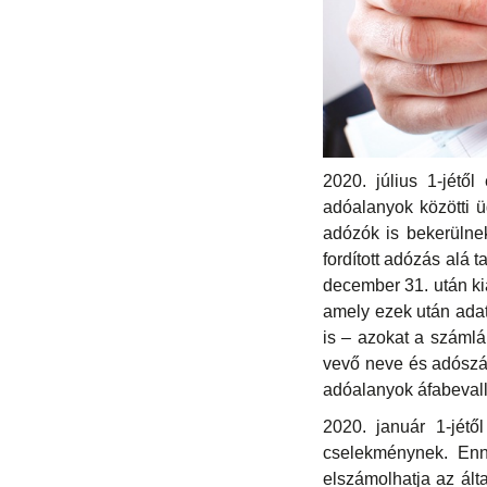
2020. július 1-jétől 
adóalanyok közötti ü
adózók is bekerülnek
fordított adózás alá 
december 31. után kiá
amely ezek után adato
is – azokat a számlá
vevő neve és adószá
adóalanyok áfabevallá
2020. január 1-jétő
cselekménynek. Enne
elszámolhatja az álta