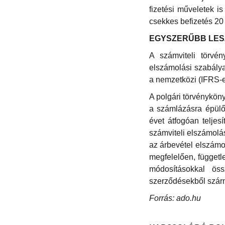
fizetési műveletek i
csekkes befizetés 20 e
EGYSZERŰBB LES
A számviteli törvé
elszámolási szabálya
a nemzetközi (IFRS-ek
A polgári törvénykön
a számlázásra épülő
évet átfogóan teljes
számviteli elszámolá
az árbevétel elszámo
megfelelően, függetl
módosításokkal ös
szerződésekből szárm
Forrás: ado.hu