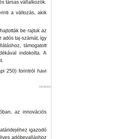
s társas vállalkozók.
inti a változás, akik
hajtották be rajtuk az
z adós taj-számát, így
látáshoz, támogatott
dékával indokolta. A
t.
i 250) forintról havi
hirdetés
dóban, az innovációs
atáridejéhez igazodó
 éves adóbevalláshoz