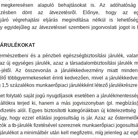
 megkeresésen alapuló behajtásokat is. Az adóhatóság 
zésben dönt az átvezetésről. Előnye, hogy az eg
járó végrehajtási eljárás megindítása nélkül is lehetősé
y egyidejűleg az átvezetéssel szembeni jogorvoslati jogot is 
JÁRULÉKOKAT
természetbeni és a pénzbeli egészségbiztosítási járulék, val
 az új egységes járulék, azaz a társadalombiztosítási járulék 
1-jétől. Az összevonás a járulékkedvezmény miatt minden
 élő többgyermekeseket érinti kedvezően, mivel a járulékkedv
eg 1,5 százalékos munkaerőpiaci járulékként létező járulékrészre 
et folytató saját jogú nyugdíjasok esetében a járulékmentess
llókra terjed ki, hanem a más jogviszonyban (pl. megbízás
fizetés alól. Egyes biztosítotti kategóriákban új kötelezettsé
úgy, hogy ezzel ellátási jogosultság is jár. Azaz az őstermelők
k a tb-járulék fizetésével szereznek munkaerőpiaci jogosultság
járulékot a minimálbér után kell megfizetni, míg jelenleg az eg