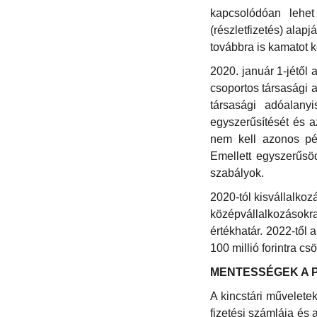
kapcsolódóan lehet
(részletfizetés) alap
továbbra is kamatot ke
2020. január 1-jétől 
csoportos társasági 
társasági adóalany
egyszerűsítését és a
nem kell azonos pé
Emellett egyszerűs
szabályok.
2020-tól kisvállalkoz
középvállalkozásokr
értékhatár. 2022-től 
100 millió forintra cs
MENTESSÉGEK A P
A kincstári művelete
fizetési számlája és 