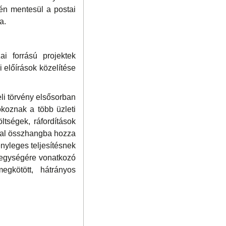
tén mentesül a postai
a.
i forrású projektek
 előírások közelítése
li törvény elsősorban
koznak a több üzleti
ltségek, ráfordítások
ával összhangba hozza
nyleges teljesítésnek
i egységére vonatkozó
gkötött, hátrányos