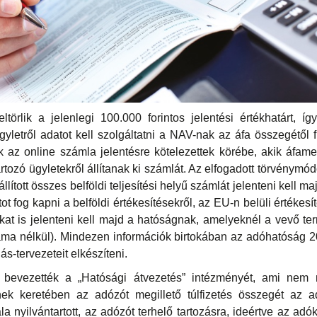
eltörlik a jelenlegi 100.000 forintos jelentési értékhatárt, í
gyletről adatot kell szolgáltatni a NAV-nak az áfa összegétől f
 az online számla jelentésre kötelezettek körébe, akik áfame
tartozó ügyletekről állítanak ki számlát. Az elfogadott törvénymód
llított összes belföldi teljesítési helyű számlát jelenteni kell 
t fog kapni a belföldi értékesítésekről, az EU-n belüli értékesíté
kat is jelenteni kell majd a hatóságnak, amelyeknél a vevő t
ma nélkül). Mindezen információk birtokában az adóhatóság 20
s-tervezeteit elkészíteni.
l bevezették a „Hatósági átvezetés” intézményét, ami nem 
k keretében az adózót megillető túlfizetés összegét az a
la nyilvántartott, az adózót terhelő tartozásra, ideértve az a