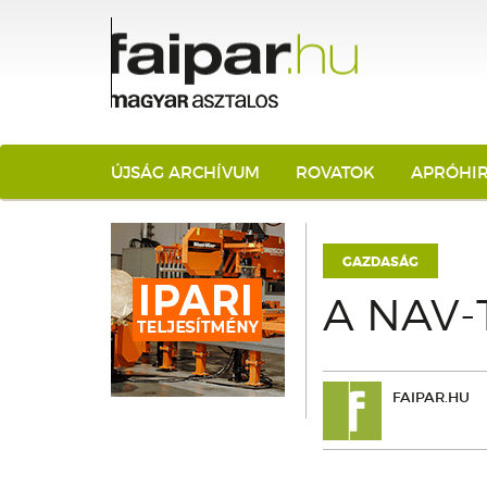
ÚJSÁG ARCHÍVUM
ROVATOK
APRÓHI
GAZDASÁG
A NAV-
FAIPAR.HU