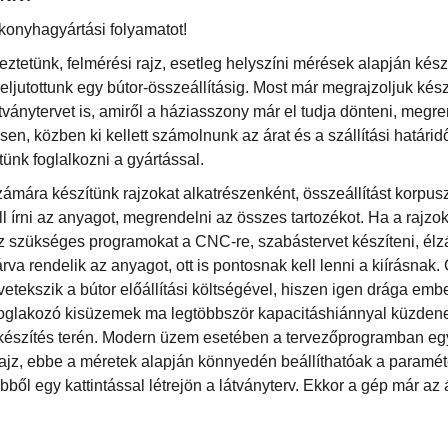
onyhagyártási folyamatot!
tetünk, felmérési rajz, esetleg helyszíni mérések alapján kész
eljutottunk egy bútor-összeállításig. Most már megrajzoljuk kész
tványtervet is, amiről a háziasszony már el tudja dönteni, megre
en, közben ki kellett számolnunk az árat és a szállítási határi
ünk foglalkozni a gyártással.
mára készítünk rajzokat alkatrészenként, összeállítást korpusz
ll írni az anyagot, megrendelni az összes tartozékot. Ha a rajzo
oz szükséges programokat a CNC-re, szabástervet készíteni, élzá
árva rendelik az anyagot, ott is pontosnak kell lenni a kiírásnak.
vetekszik a bútor előállítási költségével, hiszen igen drága emb
foglakozó kisüzemek ma legtöbbször kapacitáshiánnyal küzdene
őkészítés terén. Modern üzem esetében a tervezőprogramban e
rajz, ebbe a méretek alapján könnyedén beállíthatóak a paramét
bből egy kattintással létrejön a látványterv. Ekkor a gép már az 