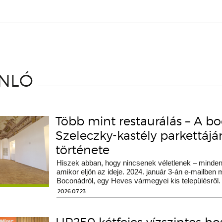
ÁNLÓ
Több mint restaurálás – A b
Szeleczky-kastély parkettáj
története
Hiszek abban, hogy nincsenek véletlenek – minden 
amikor eljön az ideje. 2024. január 3-án e-mailben
Boconádról, egy Heves vármegyei kis településről.
2026.07.23.