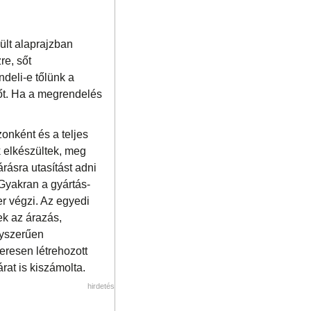
ült alaprajzban
re, sőt
ndeli-e tőlünk a
dőt. Ha a megrendelés
onként és a teljes
k elkészültek, meg
rásra utasítást adni
 Gyakran a gyártás-
er végzi. Az egyedi
k az árazás,
gyszerűen
eresen létrehozott
árat is kiszámolta.
hirdetés