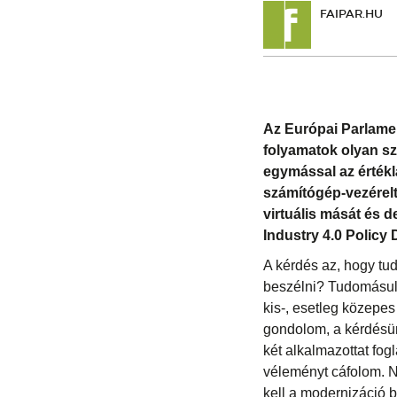
FAIPAR.HU
Az Európai Parlamen
folyamatok olyan sz
egymással az értékl
számítógép-vezérelt
virtuális mását és 
Industry 4.0 Policy 
A kérdés az, hogy tud
beszélni? Tudomásul 
kis-, esetleg közepes 
gondolom, a kérdésün
két alkalmazottat fo
véleményt cáfolom. N
kell a modernizáció 