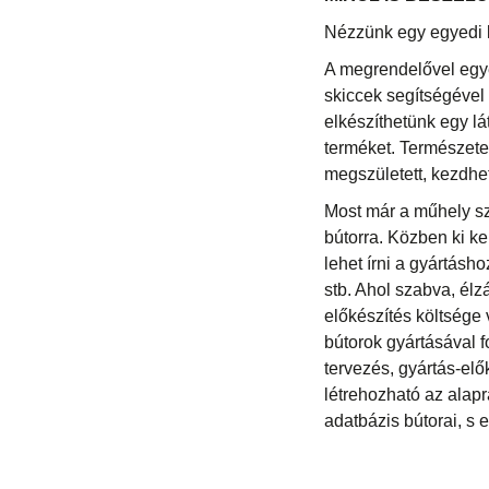
Nézzünk egy egyedi k
A megrendelővel egyez
skiccek segítségével 
elkészíthetünk egy lá
terméket. Természetes
megszületett, kezdhet
Most már a műhely szá
bútorra. Közben ki ke
lehet írni a gyártásh
stb. Ahol szabva, élz
előkészítés költsége 
bútorok gyártásával 
tervezés, gyártás-el
létrehozható az alap
adatbázis bútorai, s e