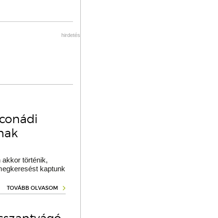
hirdetés
oconádi
ának
akkor történik,
 megkeresést kaptunk
TOVÁBB OLVASOM