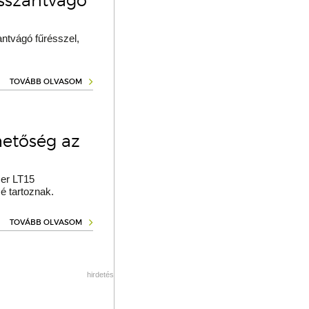
osszantvágó
ntvágó fűrésszel,
TOVÁBB OLVASOM
hetőség az
er LT15
é tartoznak.
TOVÁBB OLVASOM
hirdetés