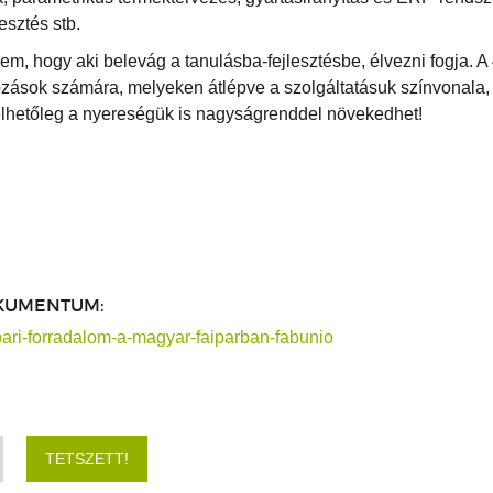
lesztés stb.
em, hogy aki belevág a tanulásba-fejlesztésbe, élvezni fogja. A
kozások számára, melyeken átlépve a szolgáltatásuk színvonala,
lhetőleg a nyereségük is nagyságrenddel növekedhet!
KUMENTUM:
ipari-forradalom-a-magyar-faiparban-fabunio
TETSZETT!