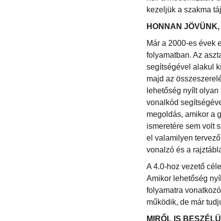
kezeljük a szakma táj
HONNAN JÖVÜNK,
Már a 2000-es évek e
folyamatban. Az aszt
segítségével alakul k
majd az összeszerel
lehetőség nyílt olyan
vonalkód segítségéve
megoldás, amikor a gé
ismeretére sem volt 
el valamilyen tervező
vonalzó és a rajztábl
A 4.0-hoz vezető cél
Amikor lehetőség nyíl
folyamatra vonatkozó 
működik, de már tudj
MIRŐL IS BESZÉL