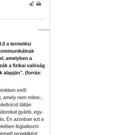
hirdetés
.0 a termelési
n kommunikálnak
el, amelyben a
ák a fizikai valóság
alapján”. (forrás:
einkben erről
, amely nem mikro-,
definíció láttán
torokat gyártó, egy-
ás. Én azonban ezt a
ekében foglalkozni
iemelt projektként