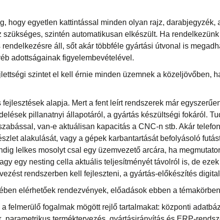
, hogy egyetlen kattintással minden olyan rajz, darabjegyzék, 
oz szükséges, szintén automatikusan elkészült. Ha rendelkezü
rendelkezésre áll, sőt akár többféle gyártási útvonal is megad
yéb adottságainak figyelembevételével.
 fejlettségi szintet el kell érnie minden üzemnek a közeljövőben,
s fejlesztések alapja. Mert a fent leírt rendszerek már egyszerűe
elések pillanatnyi állapotáról, a gyártás készültségi fokáról. Tu
zabással, van-e aktuálisan kapacitás a CNC-n stb. Akár telefon
észlet alakulását, vagy a gépek karbantartását befolyásoló futá
indig lelkes mosolyt csal egy üzemvezető arcára, ha megmutato
agy egy nesting cella aktuális teljesítményét távolról is, de eze
ezést rendszerben kell fejleszteni, a gyártás-előkészítés digita
ében elérhetőek rendezvények, előadások ebben a témakörben
felmerülő fogalmak mögött rejlő tartalmakat: központi adatbázi
parametrikus terméktervezés, gyártásirányítás és ERP-rendsz