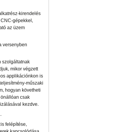
alkatrész-kirendelés
nk CNC-gépekkel,
ható az üzem
 ha versenyben
n szolgáltatnak
djuk, mikor végzett
os applikációnkon is
steljesítmény-műszaki
m, hogyan követheti
k önállóan csak
lizálásával kezdve.
.
s felépítése,
erek kapcsolódása,