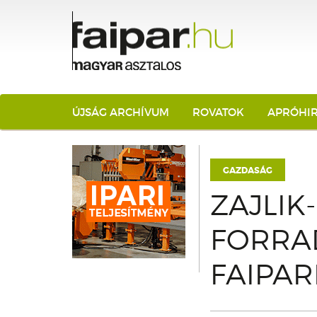
ÚJSÁG ARCHÍVUM
ROVATOK
APRÓHI
GAZDASÁG
ZAJLIK
FORRA
FAIPA