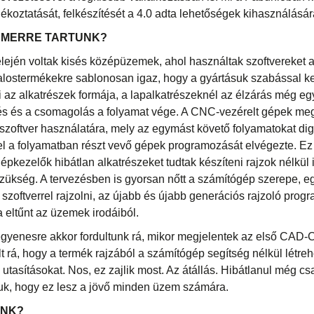
ékoztatását, felkészítését a 4.0 adta lehetőségek kihasználásár
 MERRE TARTUNK?
lején voltak kisés középüzemek, ahol használtak szoftvereket a
alostermékekre sablonosan igaz, hogy a gyártásuk szabással k
i az alkatrészek formája, a lapalkatrészeknél az élzárás még eg
és és a csomagolás a folyamat vége. A CNC-vezérelt gépek me
 szoftver használatára, mely az egymást követő folyamatokat digit
l a folyamatban részt vevő gépek programozását elvégezte. Ez 
pkezelők hibátlan alkatrészeket tudtak készíteni rajzok nélkül 
szükség. A tervezésben is gyorsan nőtt a számítógép szerepe, e
 szoftverrel rajzolni, az újabb és újabb generációs rajzoló prog
a eltűnt az üzemek irodáiból.
egyenesre akkor fordultunk rá, mikor megjelentek az első CAD-
t rá, hogy a termék rajzából a számítógép segítség nélkül létreh
utasításokat. Nos, ez zajlik most. Az átállás. Hibátlanul még c
uk, hogy ez lesz a jövő minden üzem számára.
ÜNK?