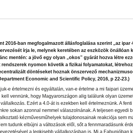
t 2016-ban megfogalmazott állásfoglalása szerint „az ipar 4
ervezését írja le, melynek keretében az eszközök önállóa
ánc mentén: a jövő egy olyan „okos” gyárát hozva létre ezz
 rendszerek nyomon követik a fizikai folyamatokat, létrehozz
decentralizált döntéseket hoznak önszervező mechanizmusok 
Department Economic and Scientific Policy, 2016, p 22-23.)
juk-e értelmezni és egyáltalán, van-e értelme a mi faipari üzem
kell vennünk, hogy Magyarországon alig találunk olyan üzemet
vállalkozás. Ezért a 4.0-át is ezekben kell értelmeznünk. A fenti 
kre sokan azonnal nemmel válaszolnának. A teljesen egyedi bú
glalkoztató kézművesműhelyek tulajdonosainak reakciója sem m
em tudunk elbújni a változások elől, sőt a fennmaradásunk érd
bevezetésével a legkisebb vállalkozásban is. Mi a Fabunióban k