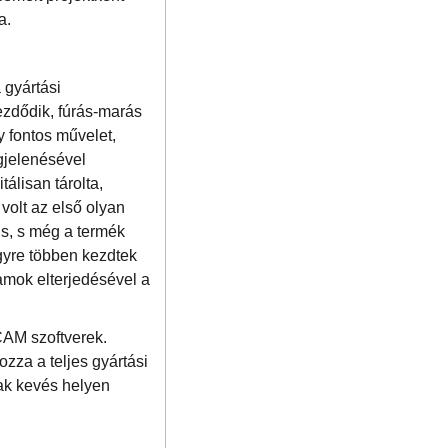
a.
 gyártási
ezdődik, fúrás-marás
y fontos művelet,
gjelenésével
álisan tárolta,
volt az első olyan
is, s még a termék
gyre többen kezdtek
ramok elterjedésével a
CAM szoftverek.
ozza a teljes gyártási
sak kevés helyen