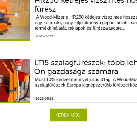
HR250 kétfejes vízszintes h
fűrész
A Wood-Mizer a HR250 kétfejes vízszintes hossza
egy kompakt, nagy teljesítményű géppel bővíti ipari
termékkínálatát, raklapok és fűrész&aacute...
2026.07.22.
LT15 szalagfűrészek: több le
Ön gazdasága számára
Most 10% kedvezménnyel július 31-ig. A Wood-Miz
szalagfűrészek Európa legnépszerűbb fűrészei köz
2026.06.29.
KÉREK MÉG!