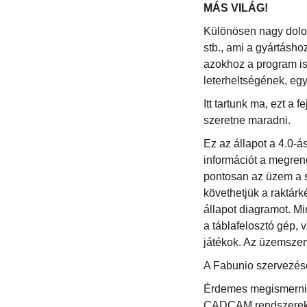
MÁS VILÁG!
Különösen nagy dolog
stb., ami a gyártásh
azokhoz a program is 
leterheltségének, eg
Itt tartunk ma, ezt a
szeretne maradni.
Ez az állapot a 4.0-á
információt a megrend
pontosan az üzem a s
követhetjük a raktárk
állapot diagramot. M
a táblafelosztó gép, v
játékok. Az üzemszerv
A Fabunio szervezés
Érdemes megismerni a 
CADCAM rendszerek, 