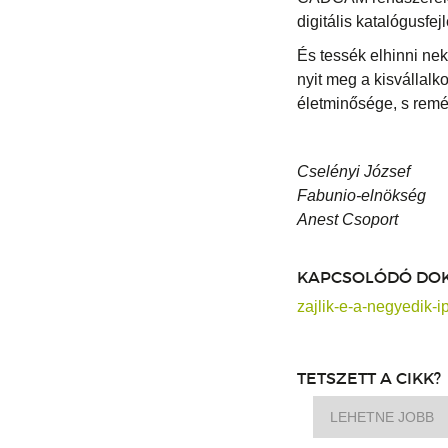
digitális katalógusfej
És tessék elhinni nek
nyit meg a kisvállal
életminősége, s remé
Cselényi József
Fabunio-elnökség
Anest Csoport
KAPCSOLÓDÓ DO
zajlik-e-a-negyedik-
TETSZETT A CIKK?
LEHETNE JOBB