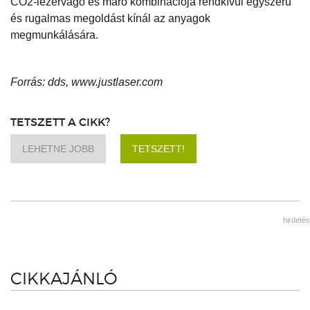
CO2-lézervágó és maró kombinációja rendkívül egyszerű
és rugalmas megoldást kínál az anyagok
megmunkálására.
Forrás: dds, www.justlaser.com
TETSZETT A CIKK?
LEHETNE JOBB
TETSZETT!
hirdetés
CIKKAJÁNLÓ