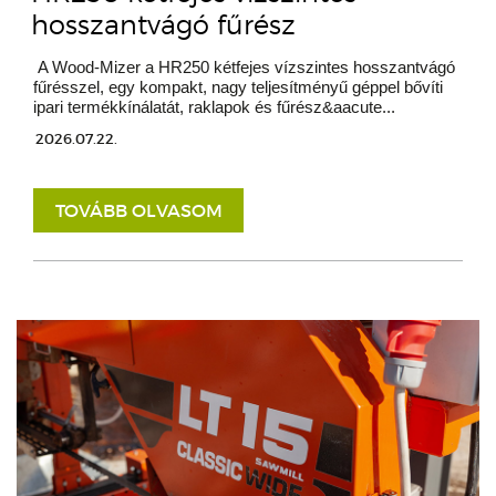
hosszantvágó fűrész
A Wood-Mizer a HR250 kétfejes vízszintes hosszantvágó
fűrésszel, egy kompakt, nagy teljesítményű géppel bővíti
ipari termékkínálatát, raklapok és fűrész&aacute...
2026.07.22.
TOVÁBB OLVASOM