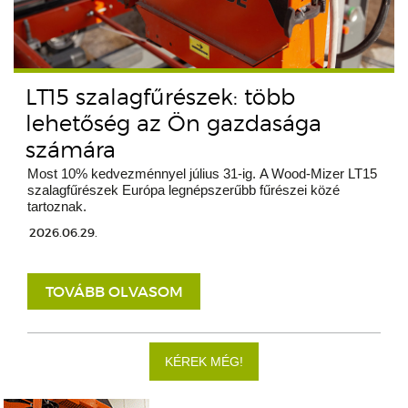
LT15 szalagfűrészek: több
lehetőség az Ön gazdasága
számára
Most 10% kedvezménnyel július 31-ig. A Wood-Mizer LT15
szalagfűrészek Európa legnépszerűbb fűrészei közé
tartoznak.
2026.06.29.
TOVÁBB OLVASOM
KÉREK MÉG!