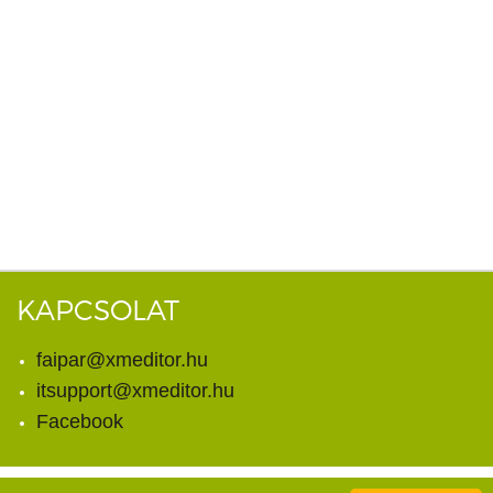
KAPCSOLAT
faipar@xmeditor.hu
itsupport@xmeditor.hu
Facebook