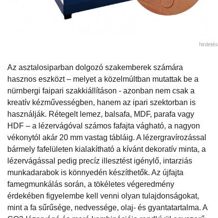
hirdetés
Az asztalosiparban dolgozó szakemberek számára
hasznos eszközt – melyet a közelmúltban mutattak be a
nürnbergi faipari szakkiállításon - azonban nem csak a
kreatív kézművességben, hanem az ipari szektorban is
használják. Rétegelt lemez, balsafa, MDF, parafa vagy
HDF – a lézervágóval számos fafajta vágható, a nagyon
vékonytól akár 20 mm vastag tábláig. A lézergravírozással
bármely fafelületen kialakítható a kívánt dekoratív minta, a
lézervágással pedig precíz illesztést igénylő, intarziás
munkadarabok is könnyedén készíthetők. Az újfajta
famegmunkálás során, a tökéletes végeredmény
érdekében figyelembe kell venni olyan tulajdonságokat,
mint a fa sűrűsége, nedvessége, olaj- és gyantatartalma. A