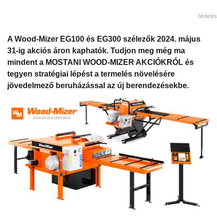
hirdetés
A Wood-Mizer EG100 és EG300 szélezők 2024. május
31-ig akciós áron kaphatók. Tudjon meg még ma
mindent a MOSTANI WOOD-MIZER AKCIÓKRÓL és
tegyen stratégiai lépést a termelés növelésére
jövedelmező beruházással az új berendezésekbe.