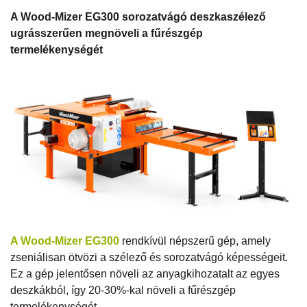
A Wood-Mizer EG300 sorozatvágó deszkaszélező
ugrásszerűen megnöveli a fűrészgép
termelékenységét
A Wood-Mizer EG300
rendkívül népszerű gép, amely
zseniálisan ötvözi a szélező és sorozatvágó képességeit.
Ez a gép jelentősen növeli az anyagkihozatalt az egyes
deszkákból, így 20-30%-kal növeli a fűrészgép
termelékenységét.