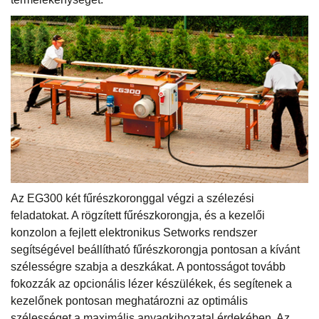
Az EG300 két fűrészkoronggal végzi a szélezési
feladatokat. A rögzített fűrészkorongja, és a kezelői
konzolon a fejlett elektronikus Setworks rendszer
segítségével beállítható fűrészkorongja pontosan a kívánt
szélességre szabja a deszkákat. A pontosságot tovább
fokozzák az opcionális lézer készülékek, és segítenek a
kezelőnek pontosan meghatározni az optimális
szélességet a maximális anyagkihozatal érdekében. Az