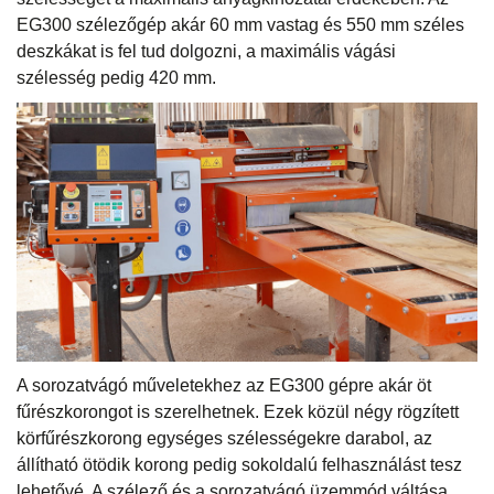
EG300 szélezőgép akár 60 mm vastag és 550 mm széles
deszkákat is fel tud dolgozni, a maximális vágási
szélesség pedig 420 mm.
A sorozatvágó műveletekhez az EG300 gépre akár öt
fűrészkorongot is szerelhetnek. Ezek közül négy rögzített
körfűrészkorong egységes szélességekre darabol, az
állítható ötödik korong pedig sokoldalú felhasználást tesz
lehetővé. A szélező és a sorozatvágó üzemmód váltása