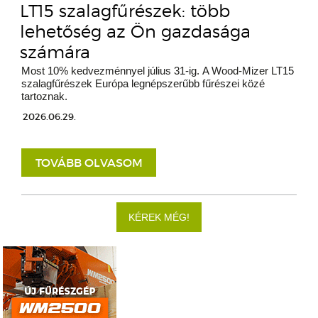
LT15 szalagfűrészek: több
lehetőség az Ön gazdasága
számára
Most 10% kedvezménnyel július 31-ig. A Wood-Mizer LT15
szalagfűrészek Európa legnépszerűbb fűrészei közé
tartoznak.
2026.06.29.
TOVÁBB OLVASOM
KÉREK MÉG!