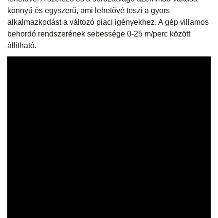
könnyű és egyszerű, ami lehetővé teszi a gyors
alkalmazkodást a változó piaci igényekhez. A gép villamos
behordó rendszerének sebessége 0-25 m/perc között
állítható.