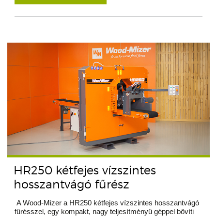
HR250 kétfejes vízszintes
hosszantvágó fűrész
A Wood-Mizer a HR250 kétfejes vízszintes hosszantvágó
fűrésszel, egy kompakt, nagy teljesítményű géppel bővíti