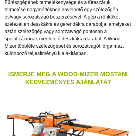
Fűrészgépének termelékenysége és a fűrészáruk
termelése nagymértékben növelhető egy szélezőgép
és/vagy sorozatvágó beszerzésével. A gép a rönköket
szélezetlen deszkákra és gerendákra darabolja, amelyeket
aztán szélezőgép vagy sorozatvágó pontosan a
specifikációnak megfelelő deszkákra darabol. A Wood-
Mizer többféle szélezőgépet és sorozatvágót forgalmaz,
különböző teljesítményű kialakításban.
ISMERJE MEG A WOOD-MIZER MOSTANI
KEDVEZMÉNYES AJÁNLATÁT