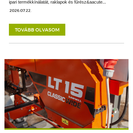
ipari termékkínálatát, raklapok és fűrész&aacute...
2026.07.22.
TOVÁBB OLVASOM