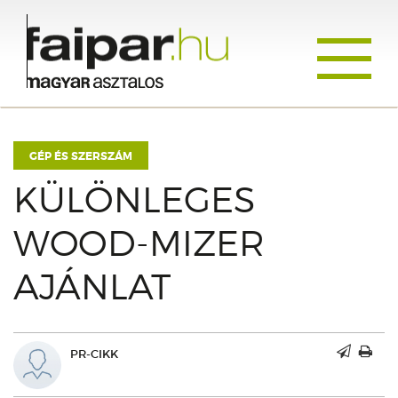
Toggle
navigati
GÉP ÉS SZERSZÁM
KÜLÖNLEGES
WOOD-MIZER
AJÁNLAT
PR-CIKK