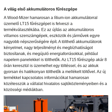
A világ első akkumulátoros fűrészgépe
A Wood-Mizer hamarosan a lítium-ion akkumulátorral
üzemelő LT15 fűrészgépet is felveszi a
termékválasztékába. Ez az újítás az akkumulátoros
villamos szerszámgépek, eszközök és járművek egyre
nagyobb népszerűségére épít. A tölthető akkumulátorok
kényelmet, nagy teljesítményt és megbízhatóságot
biztosítanak, és megújuló energiaforrásokkal, például
napelem panelekkel is tölthetők. Az LT15 fűrészgép akár 8
órán keresztül is üzemelhet egy töltéssel, és az akkuk
gyorsan és hatékonyan tölthetők a mellékelt töltővel. Az új
termékkel kapcsolatos információkat hamarosan
közétesszük a vállalat hivatalos sajtóközleményeiben és a
közösségi médiákban.