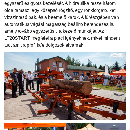
egyszerű és gyors kezelését. A hidraulika része három
oldaltámasz, egy középső rögzítő, egy rönkforgató, két
vízszintező bak, és a beemelő karok. A fűrészgépen van
automatikus vágási magasság beállító berendezés is,
amely tovább egyszerűsíti a kezelő munkáját. Az
LT20START megfelel a piaci igényeknek, mivel mindent
tud, amit a profi fafeldolgozók elvárnak.