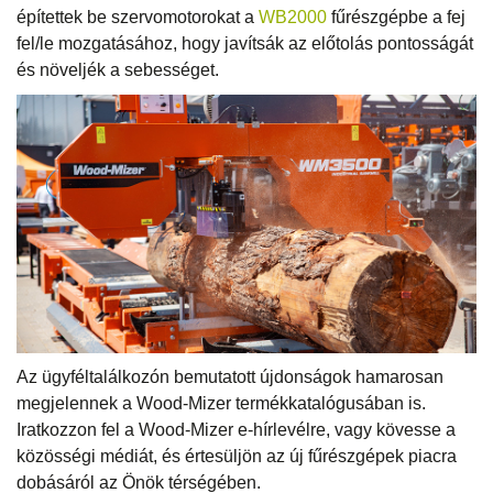
építettek be szervomotorokat a
WB2000
fűrészgépbe a fej
fel/le mozgatásához, hogy javítsák az előtolás pontosságát
és növeljék a sebességet.
Az ügyféltalálkozón bemutatott újdonságok hamarosan
megjelennek a Wood-Mizer termékkatalógusában is.
Iratkozzon fel a Wood-Mizer e-hírlevélre, vagy kövesse a
közösségi médiát, és értesüljön az új fűrészgépek piacra
dobásáról az Önök térségében.