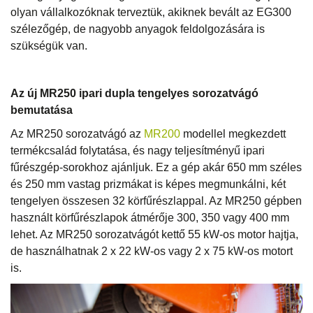
olyan vállalkozóknak terveztük, akiknek bevált az EG300
szélezőgép, de nagyobb anyagok feldolgozására is
szükségük van.
Az új MR250 ipari dupla tengelyes sorozatvágó
bemutatása
Az MR250 sorozatvágó az
MR200
modellel megkezdett
termékcsalád folytatása, és nagy teljesítményű ipari
fűrészgép-sorokhoz ajánljuk. Ez a gép akár 650 mm széles
és 250 mm vastag prizmákat is képes megmunkálni, két
tengelyen összesen 32 körfűrészlappal. Az MR250 gépben
használt körfűrészlapok átmérője 300, 350 vagy 400 mm
lehet. Az MR250 sorozatvágót kettő 55 kW-os motor hajtja,
de használhatnak 2 x 22 kW-os vagy 2 x 75 kW-os motort
is.