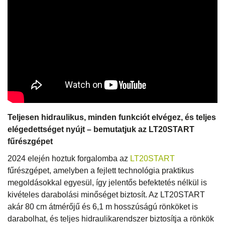
Teljesen hidraulikus, minden funkciót elvégez, és teljes
elégedettséget nyújt – bemutatjuk az LT20START
fűrészgépet
2024 elején hoztuk forgalomba az
LT20START
fűrészgépet, amelyben a fejlett technológia praktikus
megoldásokkal egyesül, így jelentős befektetés nélkül is
kivételes darabolási minőséget biztosít. Az LT20START
akár 80 cm átmérőjű és 6,1 m hosszúságú rönköket is
darabolhat, és teljes hidraulikarendszer biztosítja a rönkök