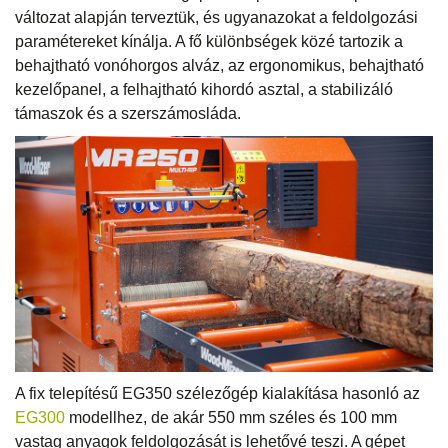
változat alapján terveztük, és ugyanazokat a feldolgozási
paramétereket kínálja. A fő különbségek közé tartozik a
behajtható vonóhorgos alváz, az ergonomikus, behajtható
kezelőpanel, a felhajtható kihordó asztal, a stabilizáló
támaszok és a szerszámosláda.
A fix telepítésű EG350 szélezőgép kialakítása hasonló az
EG300
modellhez, de akár 550 mm széles és 100 mm
vastag anyagok feldolgozását is lehetővé teszi. A gépet