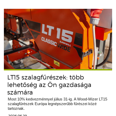
LT15 szalagfűrészek: több
lehetőség az Ön gazdasága
számára
Most 10% kedvezménnyel július 31-ig. A Wood-Mizer LT15
szalagfűrészek Európa legnépszerűbb fűrészei közé
tartoznak.
2026.06.29.