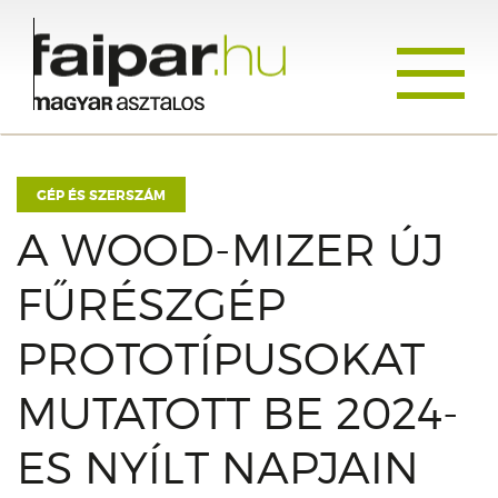
Toggle
navigati
GÉP ÉS SZERSZÁM
A WOOD-MIZER ÚJ
FŰRÉSZGÉP
PROTOTÍPUSOKAT
MUTATOTT BE 2024-
ES NYÍLT NAPJAIN