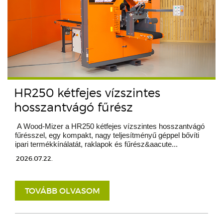
HR250 kétfejes vízszintes
hosszantvágó fűrész
A Wood-Mizer a HR250 kétfejes vízszintes hosszantvágó
fűrésszel, egy kompakt, nagy teljesítményű géppel bővíti
ipari termékkínálatát, raklapok és fűrész&aacute...
2026.07.22.
TOVÁBB OLVASOM