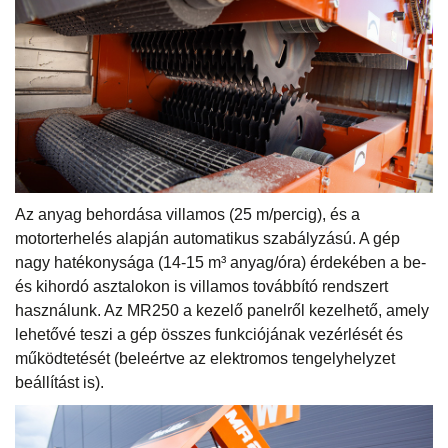
Az anyag behordása villamos (25 m/percig), és a
motorterhelés alapján automatikus szabályzású. A gép
nagy hatékonysága (14-15 m³ anyag/óra) érdekében a be-
és kihordó asztalokon is villamos továbbító rendszert
használunk. Az MR250 a kezelő panelről kezelhető, amely
lehetővé teszi a gép összes funkciójának vezérlését és
működtetését (beleértve az elektromos tengelyhelyzet
beállítást is).