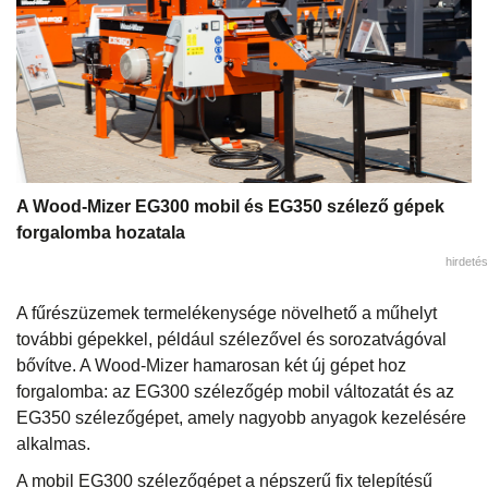
A Wood-Mizer EG300 mobil és EG350 szélező gépek
forgalomba hozatala
hirdetés
A fűrészüzemek termelékenysége növelhető a műhelyt
további gépekkel, például szélezővel és sorozatvágóval
bővítve. A Wood-Mizer hamarosan két új gépet hoz
forgalomba: az EG300 szélezőgép mobil változatát és az
EG350 szélezőgépet, amely nagyobb anyagok kezelésére
alkalmas.
A mobil EG300 szélezőgépet a népszerű fix telepítésű