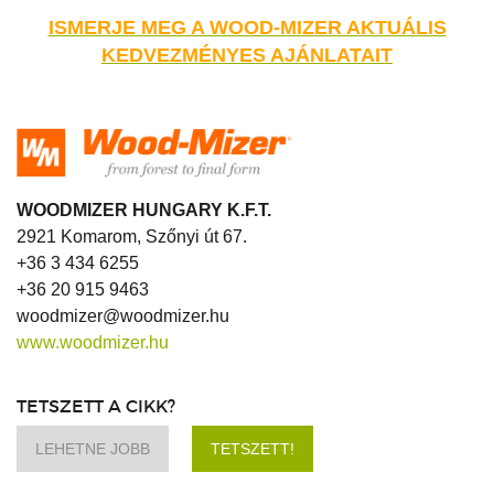
ISMERJE MEG A WOOD-MIZER AKTUÁLIS
KEDVEZMÉNYES AJÁNLATAIT
WOODMIZER HUNGARY K.F.T.
2921 Komarom, Szőnyi út 67.
+36 3 434 6255
+36 20 915 9463
woodmizer@woodmizer.hu
www.woodmizer.hu
TETSZETT A CIKK?
LEHETNE JOBB
TETSZETT!