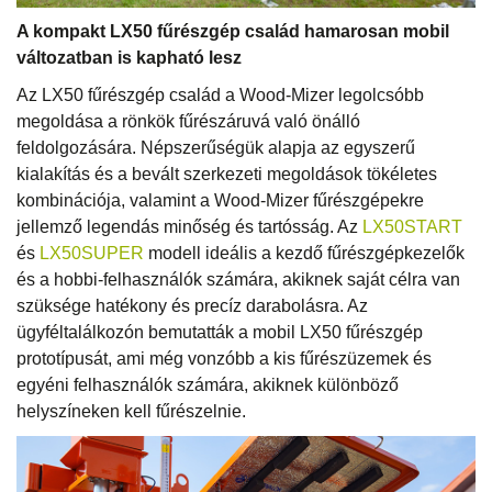
A kompakt LX50 fűrészgép család hamarosan mobil
változatban is kapható lesz
Az LX50 fűrészgép család a Wood-Mizer legolcsóbb
megoldása a rönkök fűrészáruvá való önálló
feldolgozására. Népszerűségük alapja az egyszerű
kialakítás és a bevált szerkezeti megoldások tökéletes
kombinációja, valamint a Wood-Mizer fűrészgépekre
jellemző legendás minőség és tartósság. Az
LX50START
és
LX50SUPER
modell ideális a kezdő fűrészgépkezelők
és a hobbi-felhasználók számára, akiknek saját célra van
szüksége hatékony és precíz darabolásra. Az
ügyféltalálkozón bemutatták a mobil LX50 fűrészgép
prototípusát, ami még vonzóbb a kis fűrészüzemek és
egyéni felhasználók számára, akiknek különböző
helyszíneken kell fűrészelnie.