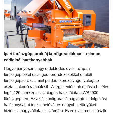
Ipari fűrészgépsorok új konfigurációkban - minden
eddiginél hatékonyabbak
Hagyományosan nagy érdeklődés övezi az ipari
fűrészgépekkel és segédberendezésekkel ellátott
fűrészgépsorokat, mint például sorozatvágó, válogató
asztal, rakodó rámpák stb. A legjelentősebb újítás a betétes
fogú, 120 mm széles szalagok használata a WB2000
fűrészgépben. Ez az új konfiguráció nagyobb feldolgozási
hatékonyságot tesz lehetővé, és nagyobb előnyöket
biztosít a nagyvállalatok számára. Ezenkívül most először