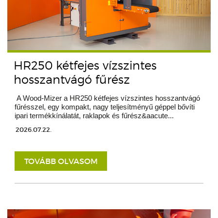
HR250 kétfejes vízszintes
hosszantvágó fűrész
A Wood-Mizer a HR250 kétfejes vízszintes hosszantvágó
fűrésszel, egy kompakt, nagy teljesítményű géppel bővíti
ipari termékkínálatát, raklapok és fűrész&aacute...
2026.07.22.
TOVÁBB OLVASOM