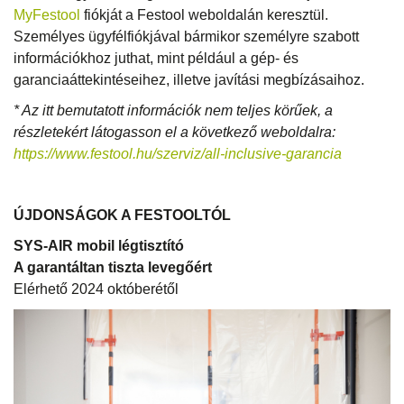
MyFestool
fiókját a Festool weboldalán keresztül.
Személyes ügyfélfiókjával bármikor személyre szabott
információkhoz juthat, mint például a gép- és
garanciaáttekintéseihez, illetve javítási megbízásaihoz.
* Az itt bemutatott információk nem teljes körűek, a
részletekért látogasson el a következő weboldalra:
https://www.festool.hu/szerviz/all-inclusive-garancia
ÚJDONSÁGOK A FESTOOLTÓL
SYS-AIR mobil légtisztító
A garantáltan tiszta levegőért
Elérhető 2024 októberétől