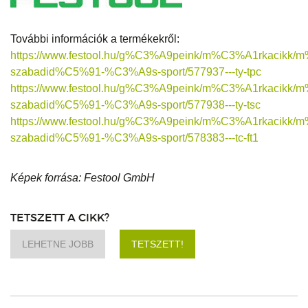
További információk a termékekről:
https://www.festool.hu/g%C3%A9peink/m%C3%A1rkacikk/m
szabadid%C5%91-%C3%A9s-sport/577937---ty-tpc
https://www.festool.hu/g%C3%A9peink/m%C3%A1rkacikk/m
szabadid%C5%91-%C3%A9s-sport/577938---ty-tsc
https://www.festool.hu/g%C3%A9peink/m%C3%A1rkacikk/m
szabadid%C5%91-%C3%A9s-sport/578383---tc-ft1
Képek forrása: Festool GmbH
TETSZETT A CIKK?
LEHETNE JOBB
TETSZETT!