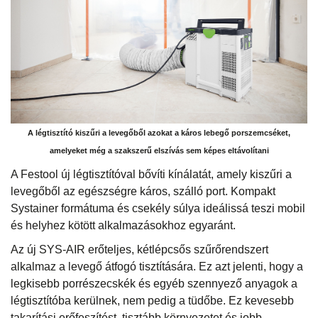
A légtisztító kiszűri a levegőből azokat a káros lebegő porszemcséket,
amelyeket még a szakszerű elszívás sem képes eltávolítani
A Festool új légtisztítóval bővíti kínálatát, amely kiszűri a
levegőből az egészségre káros, szálló port. Kompakt
Systainer formátuma és csekély súlya ideálissá teszi mobil
és helyhez kötött alkalmazásokhoz egyaránt.
Az új SYS-AIR erőteljes, kétlépcsős szűrőrendszert
alkalmaz a levegő átfogó tisztítására. Ez azt jelenti, hogy a
legkisebb porrészecskék és egyéb szennyező anyagok a
légtisztítóba kerülnek, nem pedig a tüdőbe. Ez kevesebb
takarítási erőfeszítést, tisztább környezetet és jobb