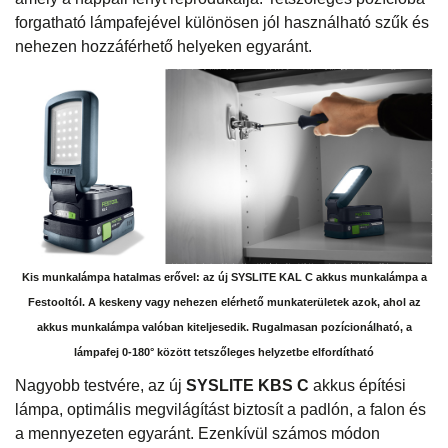
forgatható lámpafejével különösen jól használható szűk és
nehezen hozzáférhető helyeken egyaránt.
Kis munkalámpa hatalmas erővel: az új SYSLITE KAL C akkus munkalámpa a
Festooltól. A keskeny vagy nehezen elérhető munkaterületek azok, ahol az
akkus munkalámpa valóban kiteljesedik. Rugalmasan pozícionálható, a
lámpafej 0-180° között tetszőleges helyzetbe elfordítható
Nagyobb testvére, az új
SYSLITE KBS C
akkus építési
lámpa, optimális megvilágítást biztosít a padlón, a falon és
a mennyezeten egyaránt. Ezenkívül számos módon