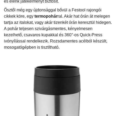
és élénk játékélményt biztosít.
Ősztől még egy újdonsággal bővül a Festool rajongói
cikkek köre, egy
termopohár
ral. Akár hat órán át melegen
tartja az italokat, vagy akár tizenkét órán keresztül hidegen.
A pohár teljesen szivárgásmentes, kényelmesen
kezelhető, csavaros kupakkal és 360°-os Quick-Press
ivónyílással rendelkezik. Rozsdamentes acélból készült,
mosogatógépben is tisztítható.