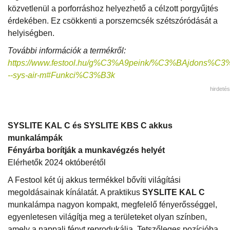
közvetlenül a porforráshoz helyezhető a célzott porgyűjtés
érdekében. Ez csökkenti a porszemcsék szétszóródását a
helyiségben.
További információk a termékről:
https://www.festool.hu/g%C3%A9peink/%C3%BAjdons%C3%
--sys-air-m#Funkci%C3%B3k
hirdetés
SYSLITE KAL C és SYSLITE KBS C akkus
munkalámpák
Fényárba borítják a munkavégzés helyét
Elérhetők 2024 októberétől
A Festool két új akkus termékkel bővíti világítási
megoldásainak kínálatát. A praktikus
SYSLITE KAL C
munkalámpa nagyon kompakt, megfelelő fényerősséggel,
egyenletesen világítja meg a területeket olyan színben,
amely a nappali fényt reprodukálja. Tetszőleges pozícióba