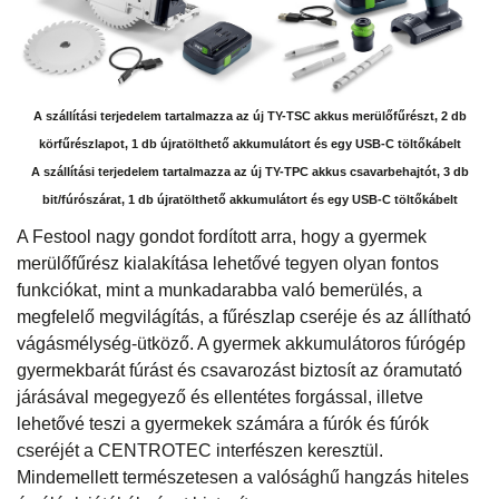
A szállítási terjedelem tartalmazza az új TY-TSC akkus merülőfűrészt, 2 db
körfűrészlapot, 1 db újratölthető akkumulátort és egy USB-C töltőkábelt
A szállítási terjedelem tartalmazza az új TY-TPC akkus csavarbehajtót, 3 db
bit/fúrószárat, 1 db újratölthető akkumulátort és egy USB-C töltőkábelt
A Festool nagy gondot fordított arra, hogy a gyermek
merülőfűrész kialakítása lehetővé tegyen olyan fontos
funkciókat, mint a munkadarabba való bemerülés, a
megfelelő megvilágítás, a fűrészlap cseréje és az állítható
vágásmélység-ütköző. A gyermek akkumulátoros fúrógép
gyermekbarát fúrást és csavarozást biztosít az óramutató
járásával megegyező és ellentétes forgással, illetve
lehetővé teszi a gyermekek számára a fúrók és fúrók
cseréjét a CENTROTEC interfészen keresztül.
Mindemellett természetesen a valósághű hangzás hiteles