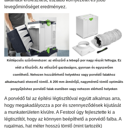
levegőminőséget eredményez.
Kétlépcsős szűrőrendszer: az előszűrő a lebegő por nagy részét felfogja. Ez
védi a főszűrőt. Az előszűrő gazdaságos, gyorsan és egyszerűen
cserélhető. Nehezen hozzáférhető helyekhez vagy porvédő falakhoz
alkalmazható elvezető tömlő. A 200 mm átmérőjű, nagyméretű tömlő optimális
porgyűjtéshez porvédő falak esetében vagy nehezen elérhető helyeken
A porvédő fal az építési légtisztítóval együtt alkalmas arra,
hogy megakadályozza a por és szennyeződések kijutását
a munkaterületen kívülre. A Festool úgy fejlesztette ki a
légtisztítót, hogy az könnyen beépíthető a porvédő falba. A
rugalmas, hat méter hosszú tömlő (mint tartozék)