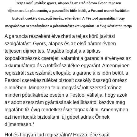
Teljes körű javítás: gyors, alapos és az első három évben teljesen
díjmentes. Lopás esetén, a garanciális időn belül, a Festool cserekészüléket
biztosít csekély összegű önrész ellenében. A Festool garantálja, hogy
megvásárolt szerszámához a pótalkatrészeket legalább 10 évig készleten tartja
A garancia részeként élvezheti a teljes körű javítási
szolgálatást. Gyors, alapos és az első három évben
teljesen díjmentes. Magába foglalja a tipikus
kopóalkatrészek cseréjét, valamint a garancia érvényes az
akkumulátorra és a töltőkészülékre egyaránt. Amennyiben
regisztrált szerszámát ellopják, a garanciális időn belül, a
Festool cserekészüléket biztosít csekély összegű önrész
ellenében. Mindezen felül megvásárolt szerszámához
minden pótalkatrész esetén a Festool vállalja, hogy azok
az adott szerszám gyártásának leállításától kezdve még
legalább tíz évig rendelkezésre fognak állni. Amennyiben
ezt nem tudják biztosítani, új gépet adnak Önnek
díjmentesen.*
Hol és hogyan tud regisztrálni? Hozza létre saját