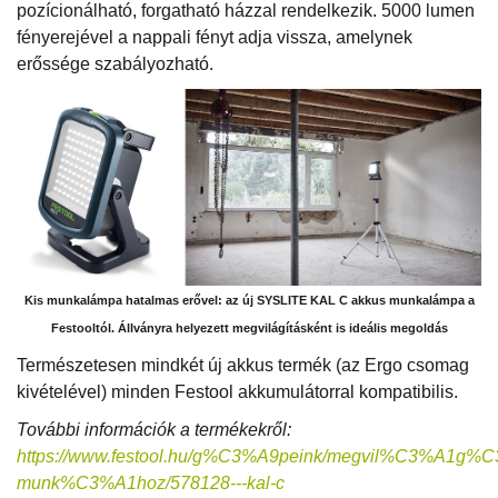
pozícionálható, forgatható házzal rendelkezik. 5000 lumen
fényerejével a nappali fényt adja vissza, amelynek
erőssége szabályozható.
Kis munkalámpa hatalmas erővel: az új SYSLITE KAL C akkus munkalámpa a
Festooltól. Állványra helyezett megvilágításként is ideális megoldás
Természetesen mindkét új akkus termék (az Ergo csomag
kivételével) minden Festool akkumulátorral kompatibilis.
További információk a termékekről:
https://www.festool.hu/g%C3%A9peink/megvil%C3%A1
munk%C3%A1hoz/578128---kal-c