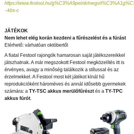
https://www.festool.hu/g%C3%A9peink/megvil%C3%A1
--kbs-c
JÁTÉKOK
Nem lehet elég korán kezdeni a fűrészelést és a fúrást
Elérhető: várhatóan októbertől
A fiatal Festool rajongók hamarosan saját játékszereikkel
játszhatnak. A már megszokott Festool megközelítés itt is
érvényes, avagy a minőség találkozik a stílussal és az
érzelmekkel. A Festool most két játékot kínál hű
reprodukcióként hároméves és annál idősebb gyermekek
számára: a
TY-TSC akkus merülőfűrészt
és a
TY-TPC
akkus fúrót
.