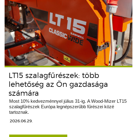
LT15 szalagfűrészek: több
lehetőség az Ön gazdasága
számára
Most 10% kedvezménnyel július 31-ig. A Wood-Mizer LT15
szalagfűrészek Európa legnépszerűbb fűrészei közé
tartoznak.
2026.06.29.