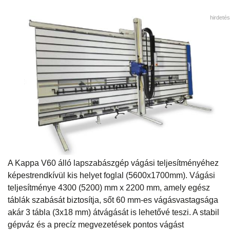
hirdetés
A Kappa V60 álló lapszabászgép vágási teljesítményéhez
képestrendkívül kis helyet foglal (5600x1700mm). Vágási
teljesítménye 4300 (5200) mm x 2200 mm, amely egész
táblák szabását biztosítja, sőt 60 mm-es vágásvastagsága
akár 3 tábla (3x18 mm) átvágását is lehetővé teszi. A stabil
gépváz és a precíz megvezetések pontos vágást