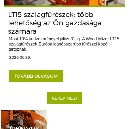
LT15 szalagfűrészek: több
lehetőség az Ön gazdasága
számára
Most 10% kedvezménnyel július 31-ig. A Wood-Mizer LT15
szalagfűrészek Európa legnépszerűbb fűrészei közé
tartoznak.
2026.06.29.
TOVÁBB OLVASOM
KÉREK MÉG!