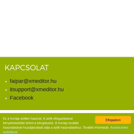
KAPCSOLAT
faipar@xmeditor.hu
itsupport@xmeditor.hu
Facebook
Ez a honlap sütiket használ. A sütik elfogadásával
Elfogadom
© Copyright 2026. X-meditor Kft.
kényelmesebbé teheti a böngészést. A honlap további
Minden jog fenntartva.
használatával hozzájárulását adja a sütik használatához. További információ:
Adatkezelési
szabályzat