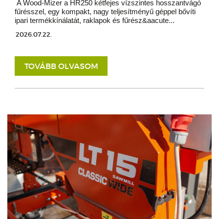
A Wood-Mizer a HR250 kétfejes vízszintes hosszantvágó
fűrésszel, egy kompakt, nagy teljesítményű géppel bővíti
ipari termékkínálatát, raklapok és fűrész&aacute...
2026.07.22.
TOVÁBB OLVASOM