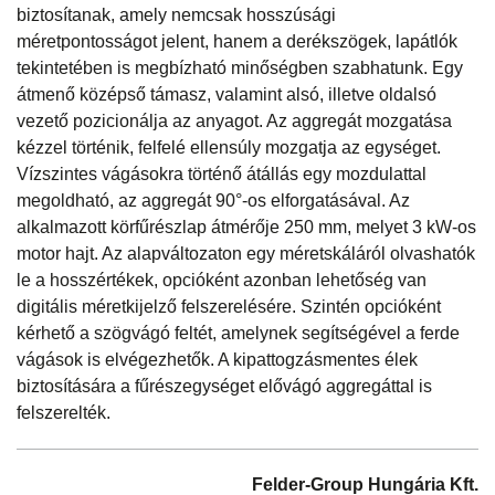
biztosítanak, amely nemcsak hosszúsági
méretpontosságot jelent, hanem a derékszögek, lapátlók
tekintetében is megbízható minőségben szabhatunk. Egy
átmenő középső támasz, valamint alsó, illetve oldalsó
vezető pozicionálja az anyagot. Az aggregát mozgatása
kézzel történik, felfelé ellensúly mozgatja az egységet.
Vízszintes vágásokra történő átállás egy mozdulattal
megoldható, az aggregát 90°-os elforgatásával. Az
alkalmazott körfűrészlap átmérője 250 mm, melyet 3 kW-os
motor hajt. Az alapváltozaton egy méretskáláról olvashatók
le a hosszértékek, opcióként azonban lehetőség van
digitális méretkijelző felszerelésére. Szintén opcióként
kérhető a szögvágó feltét, amelynek segítségével a ferde
vágások is elvégezhetők. A kipattogzásmentes élek
biztosítására a fűrészegységet elővágó aggregáttal is
felszerelték.
Felder-Group Hungária Kft.