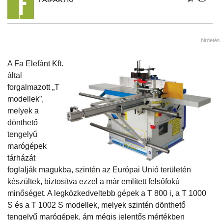
hirdetés
A Fa Elefánt Kft.
által
forgalmazott „T
modellek”,
melyek a
dönthető
tengelyű
marógépek
tárházát
foglalják magukba, szintén az Európai Unió területén
készültek, biztosítva ezzel a már említett felsőfokú
minőséget. A legközkedveltebb gépek a T 800 i, a T 1000
S és a T 1002 S modellek, melyek szintén dönthető
tengelyű marógépek, ám mégis jelentős mértékben