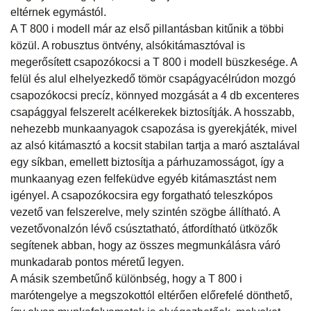
eltérnek egymástól.
A T 800 i modell már az első pillantásban kitűnik a többi
közül. A robusztus öntvény, alsókitámasztóval is
megerősített csapozókocsi a T 800 i modell büszkesége. A
felül és alul elhelyezkedő tömör csapágyacélrúdon mozgó
csapozókocsi precíz, könnyed mozgását a 4 db excenteres
csapággyal felszerelt acélkerekek biztosítják. A hosszabb,
nehezebb munkaanyagok csapozása is gyerekjáték, mivel
az alsó kitámasztó a kocsit stabilan tartja a maró asztalával
egy síkban, emellett biztosítja a párhuzamosságot, így a
munkaanyag ezen felfeküdve egyéb kitámasztást nem
igényel. A csapozókocsira egy forgatható teleszkópos
vezető van felszerelve, mely szintén szögbe állítható. A
vezetővonalzón lévő csúsztatható, átfordítható ütközők
segítenek abban, hogy az összes megmunkálásra váró
munkadarab pontos méretű legyen.
A másik szembetűnő különbség, hogy a T 800 i
marótengelye a megszokottól eltérően előrefelé dönthető,