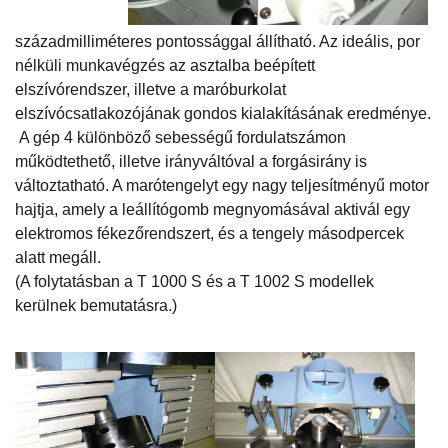
századmilliméteres pontossággal állítható. Az ideális, por
nélküli munkavégzés az asztalba beépített
elszívórendszer, illetve a maróburkolat
elszívócsatlakozójának gondos kialakításának eredménye.
A gép 4 különböző sebességű fordulatszámon
működtethető, illetve irányváltóval a forgásirány is
változtatható. A marótengelyt egy nagy teljesítményű motor
hajtja, amely a leállítógomb megnyomásával aktivál egy
elektromos fékezőrendszert, és a tengely másodpercek
alatt megáll.
(A folytatásban a T 1000 S és a T 1002 S modellek
kerülnek bemutatásra.)