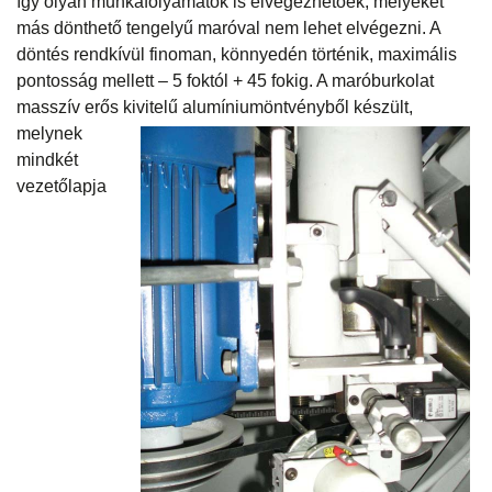
így olyan munkafolyamatok is elvégezhetőek, melyeket
más dönthető tengelyű maróval nem lehet elvégezni. A
döntés rendkívül finoman, könnyedén történik, maximális
pontosság mellett – 5 foktól + 45 fokig. A maróburkolat
masszív erős kivitelű alumíniumöntvényből készült,
melynek
mindkét
vezetőlapja