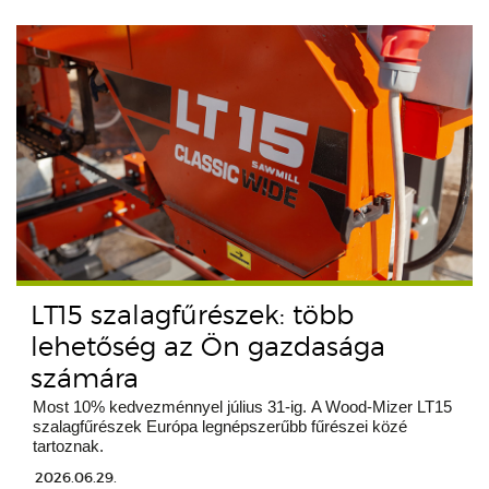
LT15 szalagfűrészek: több
lehetőség az Ön gazdasága
számára
Most 10% kedvezménnyel július 31-ig. A Wood-Mizer LT15
szalagfűrészek Európa legnépszerűbb fűrészei közé
tartoznak.
2026.06.29.