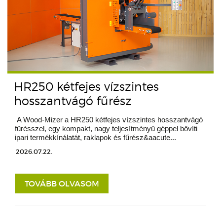
HR250 kétfejes vízszintes
hosszantvágó fűrész
A Wood-Mizer a HR250 kétfejes vízszintes hosszantvágó
fűrésszel, egy kompakt, nagy teljesítményű géppel bővíti
ipari termékkínálatát, raklapok és fűrész&aacute...
2026.07.22.
TOVÁBB OLVASOM