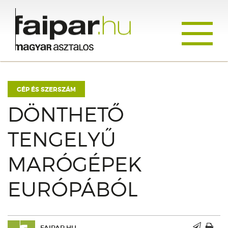
Toggle
navigati
GÉP ÉS SZERSZÁM
DÖNTHETŐ
TENGELYŰ
MARÓGÉPEK
EURÓPÁBÓL
FAIPAR.HU