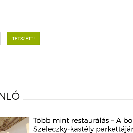
TETSZETT!
ÁNLÓ
Több mint restaurálás – A b
Szeleczky-kastély parkettáj