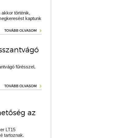
akkor történik,
 megkeresést kaptunk
TOVÁBB OLVASOM
osszantvágó
ntvágó fűrésszel,
TOVÁBB OLVASOM
hetőség az
er LT15
é tartoznak.