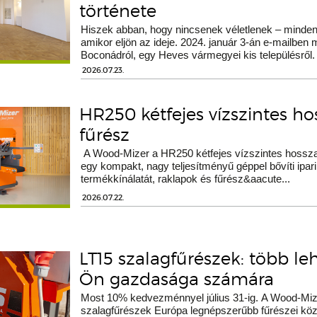
története
Hiszek abban, hogy nincsenek véletlenek – minden 
amikor eljön az ideje. 2024. január 3-án e-mailben
Boconádról, egy Heves vármegyei kis településről.
2026.07.23.
HR250 kétfejes vízszintes h
fűrész
A Wood-Mizer a HR250 kétfejes vízszintes hossza
egy kompakt, nagy teljesítményű géppel bővíti ipari
termékkínálatát, raklapok és fűrész&aacute...
2026.07.22.
LT15 szalagfűrészek: több le
Ön gazdasága számára
Most 10% kedvezménnyel július 31-ig. A Wood-Miz
szalagfűrészek Európa legnépszerűbb fűrészei köz