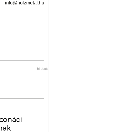
info@holzmetal.hu
hirdetés
oconádi
ának