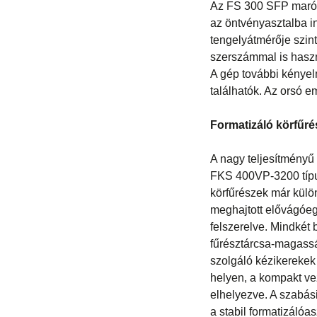
Az FS 300 SFP maróor
az öntvényasztalba in
tengelyátmérője szin
szerszámmal is hasz
A gép további kényel
találhatók. Az orsó e
Formatizáló körfűr
A nagy teljesítmény
FKS 400VP-3200 típu
körfűrészek már külö
meghajtott elővágóe
felszerelve. Mindkét
fűrésztárcsa-magassá
szolgáló kézikerekek 
helyen, a kompakt vez
elhelyezve. A szabás
a stabil formatizálóa