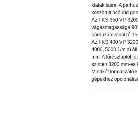
kialakításra. A párh
köszörült acélrúd go
Az FKS 350 VP-3200 3
vágásmagassága 90°-
párhuzamvonalzó 1500
Az FKS 400 VP 3200 
4000, 5000 1/min) ál
mm. A fűrészlaptól j
szintén 3200 mm-es k
Mindkét formatizáló 
gépekhez opcionálisa