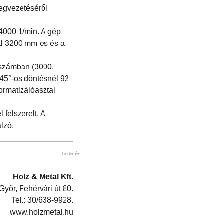
megvezetéséről
4000 1/min. A gép
al 3200 mm-es és a
tszámban (3000,
 45°-os döntésnél 92
ormatizálóasztal
felszerelt. A
lzó.
hirdetés
Holz & Metal Kft.
Győr, Fehérvári út 80.
Tel.: 30/638-9928.
www.holzmetal.hu