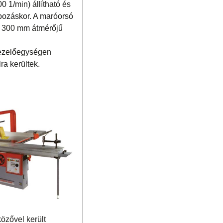
 1/min) állítható és
apozáskor. A maróorsó
r 300 mm átmérőjű
 kezelőegységen
ra kerültek.
közővel került