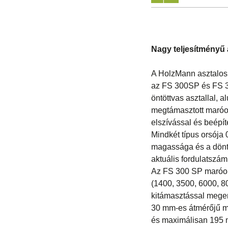
Nagy teljesítményű
A HolzMann asztalos 
az FS 300SP és FS 3
öntöttvas asztallal,
megtámasztott maróorsó
elszívással és beépít
Mindkét típus orsója 
magassága és a dönth
aktuális fordulatszám 
Az FS 300 SP maróor
(1400, 3500, 6000, 80
kitámasztással megerő
30 mm-es átmérőjű 
és maximálisan 195 