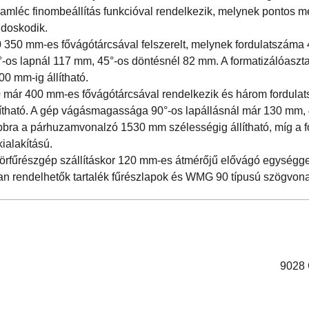
uzamléc finombeállítás funkcióval rendelkezik, melynek pontos 
ndoskodik.
50 mm-es fővágótárcsával felszerelt, melynek fordulatszáma 
os lapnál 117 mm, 45°-os döntésnél 82 mm. A formatizálóaszt
 mm-ig állítható.
már 400 mm-es fővágótárcsával rendelkezik és három fordula
lítható. A gép vágásmagassága 90°-os lapállásnál már 130 mm,
obbra a párhuzamvonalzó 1530 mm szélességig állítható, míg a f
ialakítású.
körfűrészgép szállításkor 120 mm-es átmérőjű elővágó egységgel 
n rendelhetők tartalék fűrészlapok és WMG 90 típusú szögvona
9028 