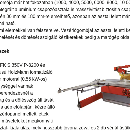
sója már hat fokozatban (1000, 4000, 5000, 6000, 8000, 10 000
tegrált alumínium csapozóasztala is masszivitást biztosít a cs
tén 30 mm és 180 mm-re emelhető, azonban az asztal felett má
nálható.
mi elemekkel van felszerelve. Vezérlőgombjai az asztal feletti
melését és döntését szolgáló kézikerekek pedig a marógép oldal
észek
ű FK S 350V P-3200 és
sú HolzMann formatizáló
n motorral (0,55 kW-os)
gységgel vannak
 berendezésnél a
g és a dőlésszög állítását
a gép előlapján, kézre álló
érlőpanel mellett lettek
i műveleteket megkönnyíti
sztal- kialakítás, mely hosszabbítóvonalzóval és 2 db végállásüt