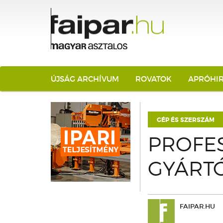
ÚJSÁG ARCHÍVUM
ROVATOK
APRÓHI
GÉP ÉS SZERSZÁM
PROFES
GYÁRT
FAIPAR.HU