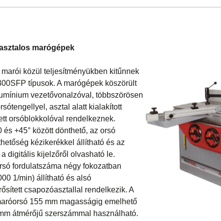
 asztalos marógépek
marói közül teljesítményükben kitűnnek
00SFP típusok. A marógépek köszörült
 alumínium vezetővonalzóval, többszörösen
tengellyel, asztal alatt kialakított
ett orsóblokkolóval rendelkeznek.
0 és +45° között dönthető, az orsó
etőség kézikerékkel állítható és az
a digitális kijelzőről olvasható le.
só fordulatszáma négy fokozatban
00 1/min) állítható és alsó
sített csapozóasztallal rendelkezik. A
maróorsó 155 mm magasságig emelhető
mm átmérőjű szerszámmal használható.