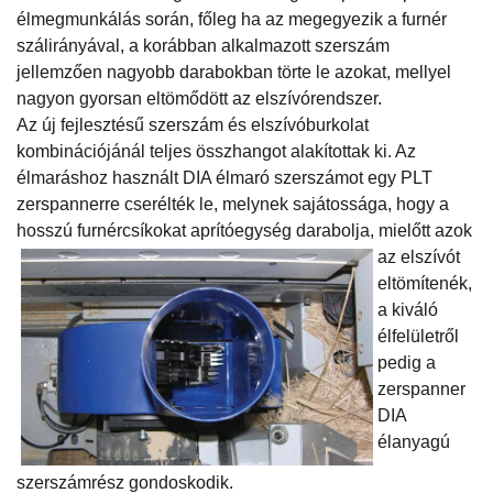
élmegmunkálás során, főleg ha az megegyezik a furnér
szálirányával, a korábban alkalmazott szerszám
jellemzően nagyobb darabokban törte le azokat, mellyel
nagyon gyorsan eltömődött az elszívórendszer.
Az új fejlesztésű szerszám és elszívóburkolat
kombinációjánál teljes összhangot alakítottak ki. Az
élmaráshoz használt DIA élmaró szerszámot egy PLT
zerspannerre cserélték le, melynek sajátossága, hogy a
hosszú furnércsíkokat aprítóegység darabolja,
mielőtt azok
az elszívót
eltömítenék,
a kiváló
élfelületről
pedig a
zerspanner
DIA
élanyagú
szerszámrész gondoskodik.