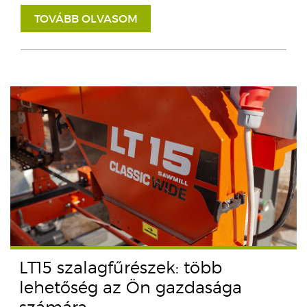
TOVÁBB OLVASOM
LT15 szalagfűrészek: több
lehetőség az Ön gazdasága