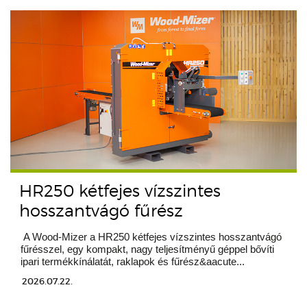
HR250 kétfejes vízszintes
hosszantvágó fűrész
A Wood-Mizer a HR250 kétfejes vízszintes hosszantvágó
fűrésszel, egy kompakt, nagy teljesítményű géppel bővíti
ipari termékkínálatát, raklapok és fűrész&aacute...
2026.07.22.