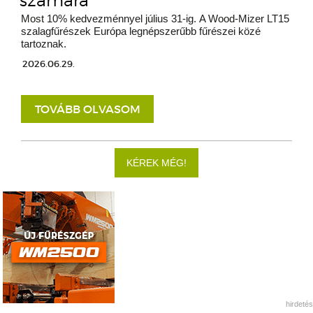
számára
Most 10% kedvezménnyel július 31-ig. A Wood-Mizer LT15
szalagfűrészek Európa legnépszerűbb fűrészei közé
tartoznak.
2026.06.29.
TOVÁBB OLVASOM
KÉREK MÉG!
hirdetés