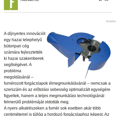
hirdetés
A díjnyertes innovációt
egy hazai telephelyű
bútoripari cég
számára fejlesztették
ki hazai szakemberek
segítségével. A
probléma
megoldásánál –
furnérozott forgácslapok élmegmunkálásánál – nemcsak a
szerszám és az előtolási sebesség optimalizált egységére
figyeltek, hanem a teljes megmunkálási technológiánál
felmerülő problémáját oldották meg.
A nyers alkatrészeken a furnér sok esetben akár több
centiméterrel is túllóg a hordozó forgácslaphoz képest. Az