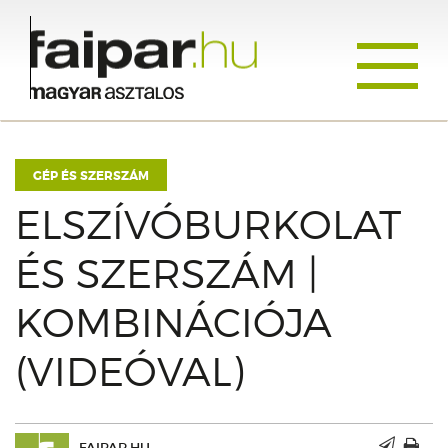
Toggle
navigati
GÉP ÉS SZERSZÁM
ELSZÍVÓBURKOLAT
ÉS SZERSZÁM |
KOMBINÁCIÓJA
(VIDEÓVAL)
FAIPAR.HU