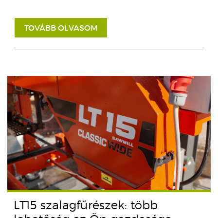
TOVÁBB OLVASOM
LT15 szalagfűrészek: több