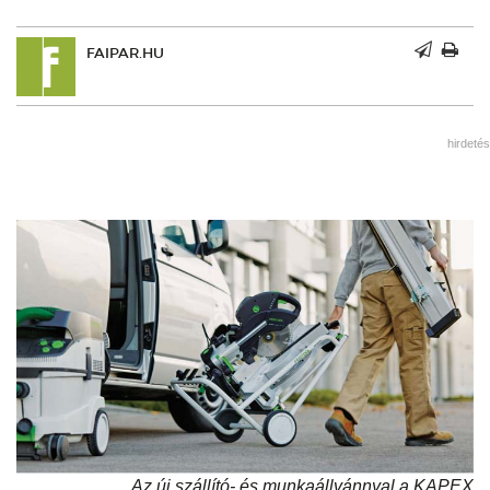
FAIPAR.HU
hirdetés
Az új szállító- és munkaállvánnyal a KAPEX