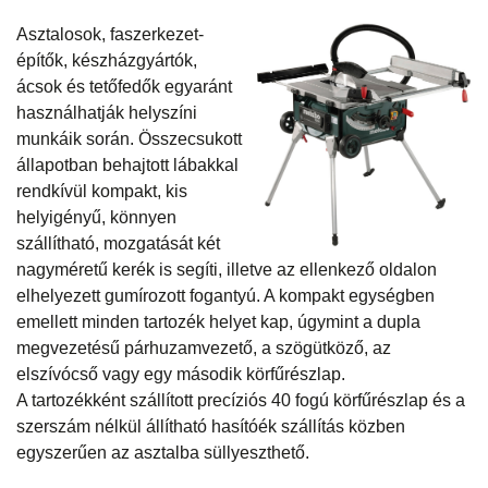
Asztalosok, faszerkezet-
építők, készház­gyártók,
ácsok és tetőfedők egyaránt
használhatják helyszíni
munkáik során. Összecsukott
állapotban behajtott lábakkal
rendkívül kompakt, kis
helyigényű, könnyen
szállítható, mozgatását két
nagyméretű kerék is segíti, illetve az ellenkező oldalon
elhelyezett gumírozott fogantyú. A kompakt egységben
emellett minden tartozék helyet kap, úgymint a dupla
megvezetésű párhuzamvezető, a szögütköző, az
elszívócső vagy egy második körfűrészlap.
A tartozékként szállított precíziós 40 fogú körfűrészlap és a
szerszám nélkül állítható hasítóék szállítás közben
egyszerűen az asztalba süllyeszthető.