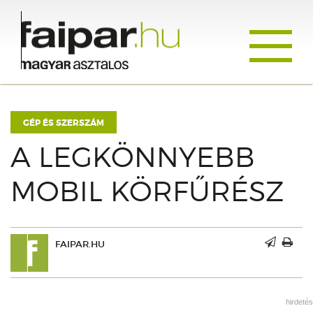
Toggle
navigati
GÉP ÉS SZERSZÁM
A LEGKÖNNYEBB
MOBIL KÖRFŰRÉSZ
FAIPAR.HU
hirdetés