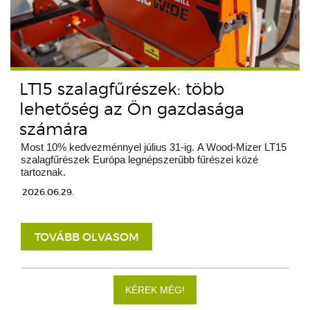
LT15 szalagfűrészek: több
lehetőség az Ön gazdasága
számára
Most 10% kedvezménnyel július 31-ig. A Wood-Mizer LT15
szalagfűrészek Európa legnépszerűbb fűrészei közé
tartoznak.
2026.06.29.
TOVÁBB OLVASOM
KÉREK MÉG!