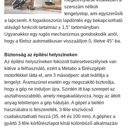
szerszám nélküli
tengelystop, ami egyszerűsíti
a lapcserét. A fogaskoszorús lapdöntés egy bekapcsolható
alávágó funkciót tartalmaz ± 1,5° tartományban.
Ugyanakkor egy rugós mechanizmus gondoskodik arról,
hogy a fűrész automatikusan visszaálljon 0, illetve 45°-ba.
Biztonság az építési helyszíneken
Az építési helyszíneken fokozott balesetveszélynek van
kitéve a felhasználó, ezért a Metabo a fűrészgépét
motorfékkel látta el, ami 3 másodperc alatt leállítja a
tengelyt. Áramszünet esetén egy megszakító biztosítja,
hogy a gép ne induljon újra. Szintén itt kap szerepet az
asztalhosszabbító, amely megakadályozza, hogy az áttolt
anyag lebillenjen a gép hátulján. A gépet a beltéri
használatra is felszerelték, 3-féle elszívócső
csatlakoztatható hozzá (35, 44 és 100 mm). A géphez a
gyártó 3-féle körfűrészlapot kínál különböző alkalmazási