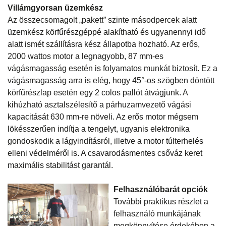
Villámgyorsan üzemkész
Az összecsomagolt „pakett” szinte másodpercek alatt
üzemkész körfűrészgéppé alakítható és ugyanennyi idő
alatt ismét szállításra kész állapotba hozható. Az erős,
2000 wattos motor a legnagyobb, 87 mm-es
vágásmagasság esetén is folyamatos munkát biztosít. Ez a
vágásmagasság arra is elég, hogy 45°-os szögben döntött
körfűrészlap esetén egy 2 colos pallót átvágjunk. A
kihúzható asztalszélesítő a párhuzamvezető vágási
kapacitását 630 mm-re növeli. Az erős motor mégsem
lökésszerűen indítja a tengelyt, ugyanis elektronika
gondoskodik a lágyindításról, illetve a motor túlterhelés
elleni védelméről is. A csavarodásmentes csőváz keret
maximális stabilitást garantál.
Felhasználóbarát opciók
További praktikus részlet a
felhasználó munkájának
megkönnyítése érdekében a