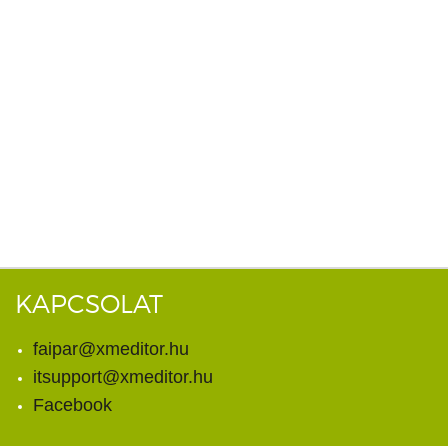
KAPCSOLAT
faipar@xmeditor.hu
itsupport@xmeditor.hu
Facebook