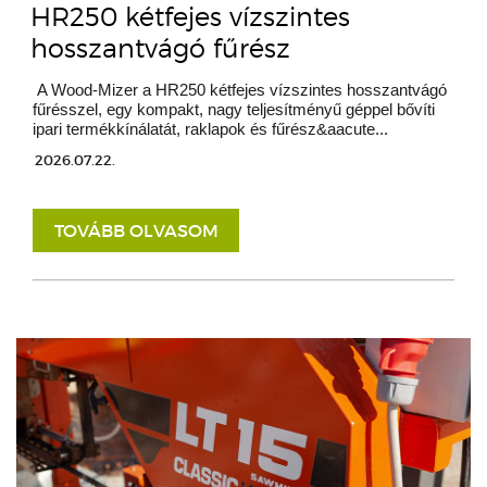
HR250 kétfejes vízszintes
hosszantvágó fűrész
A Wood-Mizer a HR250 kétfejes vízszintes hosszantvágó
fűrésszel, egy kompakt, nagy teljesítményű géppel bővíti
ipari termékkínálatát, raklapok és fűrész&aacute...
2026.07.22.
TOVÁBB OLVASOM