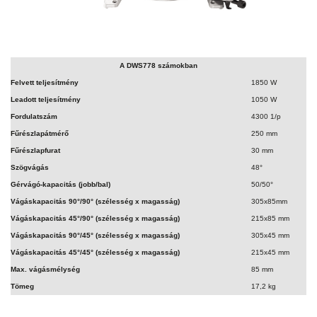
A DWS778 számokban
Felvett teljesítmény
1850 W
Leadott teljesítmény
1050 W
Fordulatszám
4300 1/p
Fűrészlapátmérő
250 mm
Fűrészlapfurat
30 mm
Szögvágás
48°
Gérvágó-kapacitás (jobb/bal)
50/50°
Vágáskapacitás 90°/90° (szélesség x magasság)
305x85mm
Vágáskapacitás 45°/90° (szélesség x magasság)
215x85 mm
Vágáskapacitás 90°/45° (szélesség x magasság)
305x45 mm
Vágáskapacitás 45°/45° (szélesség x magasság)
215x45 mm
Max. vágásmélység
85 mm
Tömeg
17,2 kg