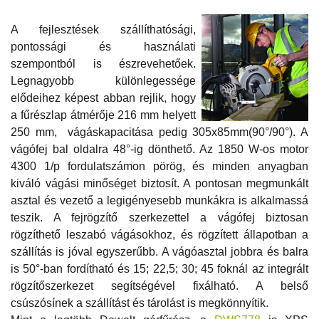
A fejlesztések szállíthatósági,
pontossági és használati
szempontból is észrevehetőek.
Legnagyobb különlegessége
elődeihez képest abban rejlik, hogy
a fűrészlap átmérője 216 mm helyett
250 mm, vágáskapacitása pedig 305x85mm(90°/90°). A
vágófej bal oldalra 48°-ig dönthető. Az 1850 W-os motor
4300 1/p fordulatszámon pörög, és minden anyagban
kiváló vágási minőséget biztosít. A pontosan megmunkált
asztal és vezető a legigényesebb munkákra is alkalmassá
teszik. A fejrögzítő szerkezettel a vágófej biztosan
rögzíthető leszabó vágásokhoz, és rögzített állapotban a
szállítás is jóval egyszerűbb. A vágóasztal jobbra és balra
is 50°-ban fordítható és 15; 22,5; 30; 45 foknál az integrált
rögzítőszerkezet segítségével fixálható. A belső
csúszósínek a szállítást és tárolást is megkönnyítik.