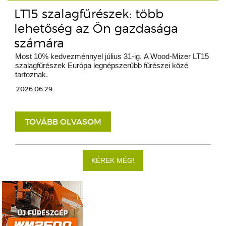
LT15 szalagfűrészek: több
lehetőség az Ön gazdasága
számára
Most 10% kedvezménnyel július 31-ig. A Wood-Mizer LT15
szalagfűrészek Európa legnépszerűbb fűrészei közé
tartoznak.
2026.06.29.
TOVÁBB OLVASOM
KÉREK MÉG!