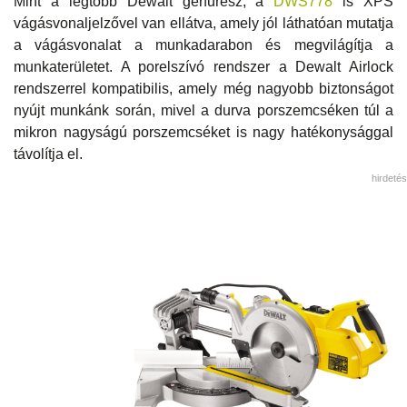
Mint a legtöbb Dewalt gérfűrész, a
DWS778
is XPS
vágásvonaljelzővel van ellátva, amely jól láthatóan mutatja
a vágásvonalat a munkadarabon és megvilágítja a
munkaterületet. A porelszívó rendszer a Dewalt Airlock
rendszerrel kompatibilis, amely még nagyobb biztonságot
nyújt munkánk során, mivel a durva porszemcséken túl a
mikron nagyságú porszemcséket is nagy hatékonysággal
távolítja el.
hirdetés