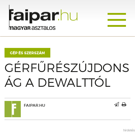
Toggle
navigati
GÉP ÉS SZERSZÁM
GÉRFŰRÉSZÚJDONS
ÁG A DEWALTTÓL
FAIPAR.HU
hirdetés