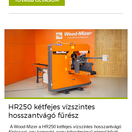
TOVÁBB OLVASOM
HR250 kétfejes vízszintes
hosszantvágó fűrész
A Wood-Mizer a HR250 kétfejes vízszintes hosszantvágó
fűrésszel, egy kompakt, nagy teljesítményű géppel bővíti