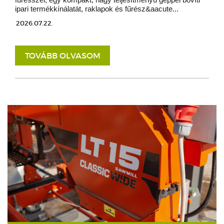
ipari termékkínálatát, raklapok és fűrész&aacute...
2026.07.22.
TOVÁBB OLVASOM