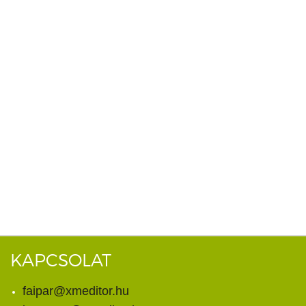
KAPCSOLAT
faipar@xmeditor.hu