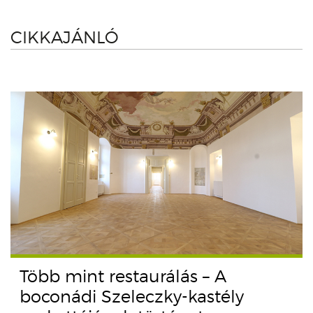
CIKKAJÁNLÓ
Több mint restaurálás – A
boconádi Szeleczky-kastély