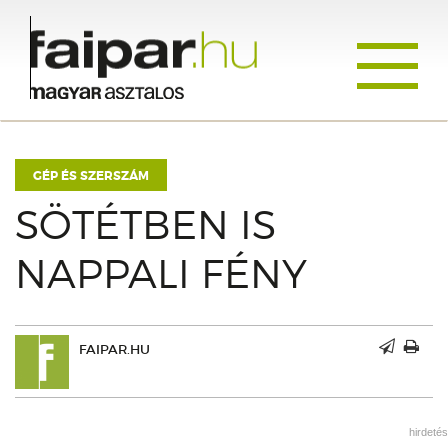
Toggle
navigati
GÉP ÉS SZERSZÁM
SÖTÉTBEN IS
NAPPALI FÉNY
FAIPAR.HU
hirdetés