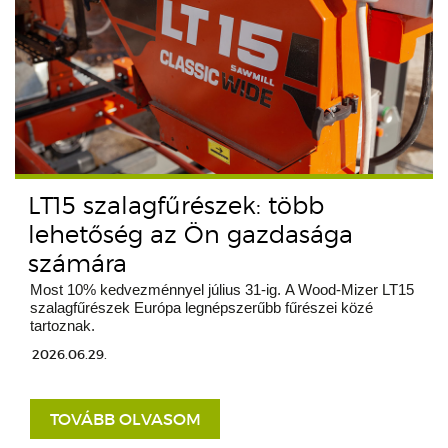
LT15 szalagfűrészek: több
lehetőség az Ön gazdasága
számára
Most 10% kedvezménnyel július 31-ig. A Wood-Mizer LT15
szalagfűrészek Európa legnépszerűbb fűrészei közé
tartoznak.
2026.06.29.
TOVÁBB OLVASOM