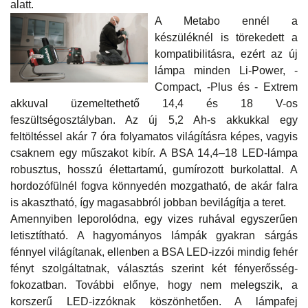
alatt.
A Metabo ennél a
készüléknél is törekedett a
kompatibilitásra, ezért az új
lámpa minden Li-Power, -
Compact, -Plus és - Extrem
akkuval üzemeltethető 14,4 és 18 V-os
feszültségosztályban. Az új 5,2 Ah-s akkukkal egy
feltöltéssel akár 7 óra folyamatos világításra képes, vagyis
csaknem egy műszakot kibír. A BSA 14,4–18 LED-lámpa
robusztus, hosszú élettartamú, gumírozott burkolattal. A
hordozófülnél fogva könnyedén mozgatható, de akár falra
is akasztható, így magasabbról jobban bevilágítja a teret.
Amennyiben leporolódna, egy vizes ruhával egyszerűen
letisztítható. A hagyományos lámpák gyakran sárgás
fénnyel világítanak, ellenben a BSA LED-izzói mindig fehér
fényt szolgáltatnak, választás szerint két fényerősség-
fokozatban. További előnye, hogy nem melegszik, a
korszerű LED-izzóknak köszönhetően. A lámpafej