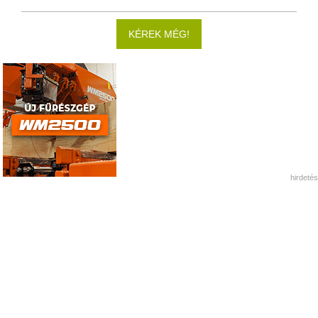
KÉREK MÉG!
hirdetés