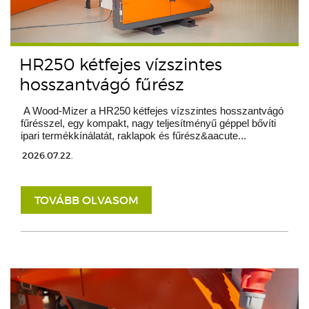
HR250 kétfejes vízszintes
hosszantvágó fűrész
A Wood-Mizer a HR250 kétfejes vízszintes hosszantvágó
fűrésszel, egy kompakt, nagy teljesítményű géppel bővíti
ipari termékkínálatát, raklapok és fűrész&aacute...
2026.07.22.
TOVÁBB OLVASOM