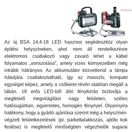
hirdetés
Az új BSA 14,4-18 LED hasznos segédeszköz olyan
építési helyszíneken, ahol nem áll rendelkezésre
elektromos csatlakozó vagy zavaró lehet a kábel
folyamatos „vonszolása”, amely vizes környezetben még
inkább hátrányos. Az akkumulátor közvetlenül a lámpa
hátuljára csatlakoztatható, így az masszív, kompakt
egységet képez, amely a csőkeret révén stabilan megáll a
lábán. 18 erős LED-ből álló fényforrás biztosítja a
megfelelő megvilágítást nagy felületen, széles
hatósugárban, egyenletes, homogén fénynyel. Olyannyira
hatékony, hogy a gyártó ajánlása szerint még a helyszínen
végzett felületkezelések (pl. parkettalakkozás, ajtóto kok
festése) is megfelelő minőségben végezhetők sugarai