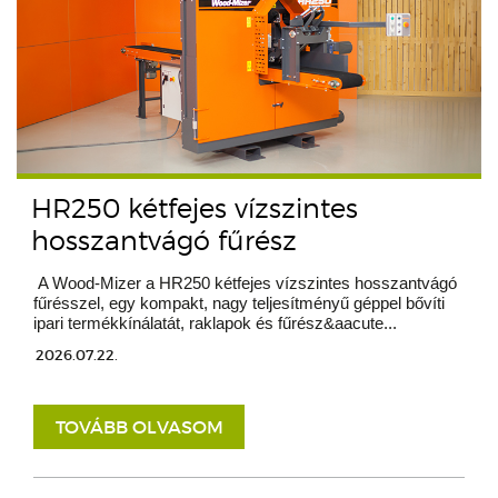
HR250 kétfejes vízszintes
hosszantvágó fűrész
A Wood-Mizer a HR250 kétfejes vízszintes hosszantvágó
fűrésszel, egy kompakt, nagy teljesítményű géppel bővíti
ipari termékkínálatát, raklapok és fűrész&aacute...
2026.07.22.
TOVÁBB OLVASOM