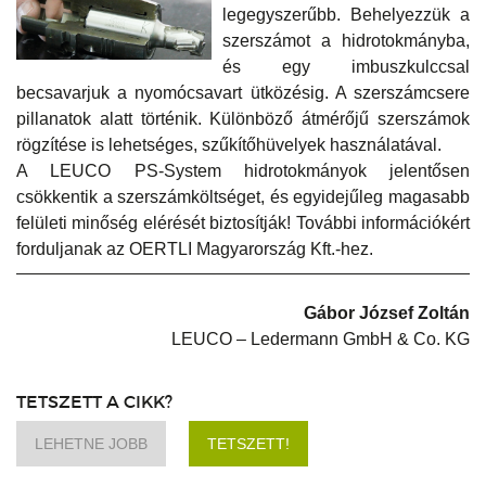
legegyszerűbb. Behelyezzük a
szerszámot a hidrotokmányba,
és egy imbuszkulccsal
becsavarjuk a nyomócsavart ütközésig. A szerszámcsere
pillanatok alatt történik. Különböző átmérőjű szerszámok
rögzítése is lehetséges, szűkítőhüvelyek használatával.
A LEUCO PS-System hidrotokmányok jelentősen
csökkentik a szerszámköltséget, és egyidejűleg magasabb
felületi minőség elérését biztosítják! További információkért
forduljanak az OERTLI Magyarország Kft.-hez.
Gábor József Zoltán
LEUCO – Ledermann GmbH & Co. KG
TETSZETT A CIKK?
LEHETNE JOBB
TETSZETT!