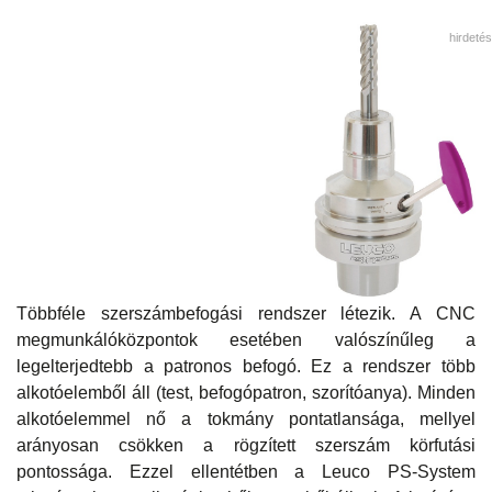
hirdetés
Többféle szerszámbefogási rendszer létezik. A CNC
megmunkálóközpontok esetében valószínűleg a
legelterjedtebb a patronos befogó. Ez a rendszer több
alkotóelemből áll (test, befogópatron, szorítóanya). Minden
alkotóelemmel nő a tokmány pontatlansága, mellyel
arányosan csökken a rögzített szerszám körfutási
pontossága. Ezzel ellentétben a Leuco PS-System