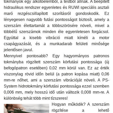
tokmányok egy alkotóelemből, a testből állnak. A beépített
hidraulikus rendszer egyenletes és RUWI speciális asztali
maró rezgéscsillapított szorításról gondoskodik. Ez
lényegesen nagyobb futási pontosságot biztosít, amely a
szerszám élettartamát a többszörösére növeli, mivel a
többélű szerszámok minden éle egyenletesen forgácsol.
Egyúttal a kisebb vibráció miatt kíméli a motor
csapágyazását, és a munkadarab felületi minősége
jelentősen javul.
Mennyivel pontosabb? Egy hagyományos patronos
tokmányba rögzített szerszám körfutási pontossága (új
befogópatron esetében) 0,02 mm körül van. Ez az érték
viszonylag rövid időn belül (a patron kopása miatt) 0,06
mm-re nőhet, ami a szerszám vibrációját növeli. A PS-
System hidrotokmány körfutási pontossága ezzel szemben
0,006 mm, mely hosszú idő után változik 0,008 mm-re. A
különbség tehát több mint tízszeres!
Hogyan működik? A szerszám
rögzítése a lehető