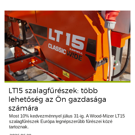
LT15 szalagfűrészek: több
lehetőség az Ön gazdasága
számára
Most 10% kedvezménnyel július 31-ig. A Wood-Mizer LT15
szalagfűrészek Európa legnépszerűbb fűrészei közé
tartoznak.