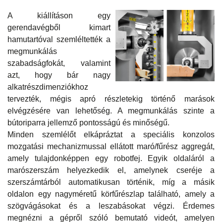
A kiállításon egy
gerendavégből kimart
hamutartóval szemléltették a
megmunkálás
szabadságfokát, valamint
azt, hogy bár nagy
alkatrészdimenziókhoz
tervezték, mégis apró részletekig történő marások
elvégzésére van lehetőség. A megmunkálás szinte a
bútoriparra jellemző pontosságú és minőségű.
Minden szemlélőt elkápráztat a speciális konzolos
mozgatási mechanizmussal ellátott maró/fűrész aggregát,
amely tulajdonképpen egy robotfej. Egyik oldaláról a
marószerszám helyezkedik el, amelynek cseréje a
szerszámtárból automatikusan történik, míg a másik
oldalon egy nagyméretű körfűrészlap található, amely a
szögvágásokat és a leszabásokat végzi. Érdemes
megnézni a gépről szóló bemutató videót, amelyen