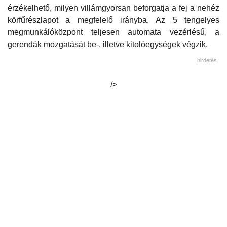
érzékelhető, milyen villámgyorsan beforgatja a fej a nehéz
körfűrészlapot a megfelelő irányba. Az 5 tengelyes
megmunkálóközpont teljesen automata vezérlésű, a
gerendák mozgatását be-, illetve kitolóegységek végzik.
hirdetés
/>