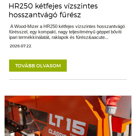
HR250 kétfejes vízszintes
hosszantvágó fűrész
A Wood-Mizer a HR250 kétfejes vízszintes hosszantvágó
fűrésszel, egy kompakt, nagy teljesítményű géppel bővíti
ipari termékkínálatát, raklapok és fűrész&aacute...
2026.07.22.
TOVÁBB OLVASOM