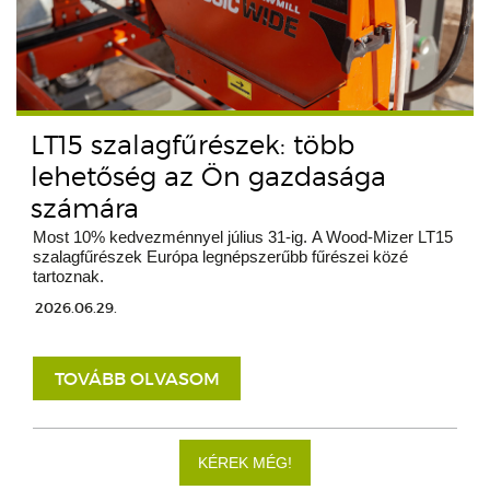
LT15 szalagfűrészek: több
lehetőség az Ön gazdasága
számára
Most 10% kedvezménnyel július 31-ig. A Wood-Mizer LT15
szalagfűrészek Európa legnépszerűbb fűrészei közé
tartoznak.
2026.06.29.
TOVÁBB OLVASOM
KÉREK MÉG!