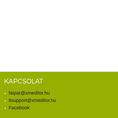
KAPCSOLAT
faipar@xmeditor.hu
itsupport@xmeditor.hu
Facebook