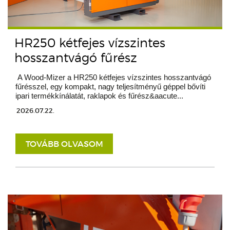
HR250 kétfejes vízszintes
hosszantvágó fűrész
A Wood-Mizer a HR250 kétfejes vízszintes hosszantvágó
fűrésszel, egy kompakt, nagy teljesítményű géppel bővíti
ipari termékkínálatát, raklapok és fűrész&aacute...
2026.07.22.
TOVÁBB OLVASOM