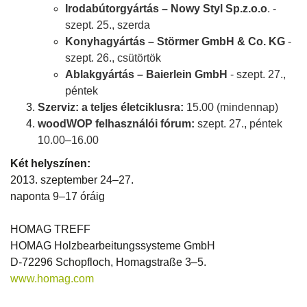
Irodabútorgyártás – Nowy Styl Sp.z.o.o
. -
szept. 25., szerda
Konyhagyártás – Störmer GmbH & Co. KG
-
szept. 26., csütörtök
Ablakgyártás – Baierlein GmbH
- szept. 27.,
péntek
Szerviz: a teljes életciklusra:
15.00 (mindennap)
woodWOP felhasználói fórum:
szept. 27., péntek
10.00–16.00
Két helyszínen:
2013. szeptember 24–27.
naponta 9–17 óráig
HOMAG TREFF
HOMAG Holzbearbeitungssysteme GmbH
D-72296 Schopfloch, Homagstraße 3–5.
www.homag.com