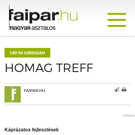
Toggle
navigati
GÉP ÉS SZERSZÁM
HOMAG TREFF
FAIPAR.HU
hirdetés
Káprázatos fejlesztések