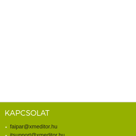
KAPCSOLAT
faipar@xmeditor.hu
itsupport@xmeditor.hu