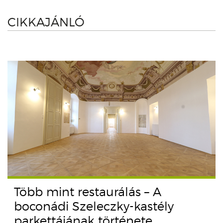
CIKKAJÁNLÓ
Több mint restaurálás – A
boconádi Szeleczky-kastély
parkettájának története