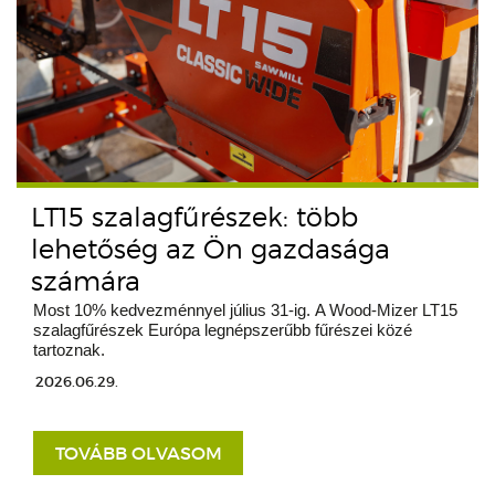
LT15 szalagfűrészek: több
lehetőség az Ön gazdasága
számára
Most 10% kedvezménnyel július 31-ig. A Wood-Mizer LT15
szalagfűrészek Európa legnépszerűbb fűrészei közé
tartoznak.
2026.06.29.
TOVÁBB OLVASOM