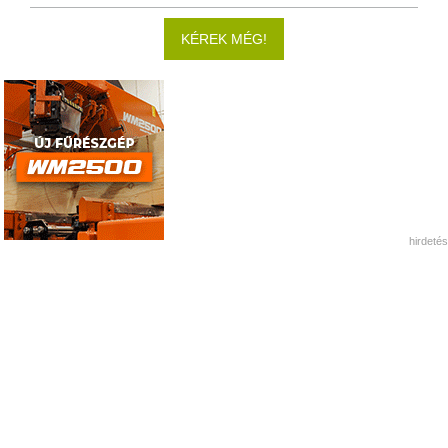
KÉREK MÉG!
hirdetés