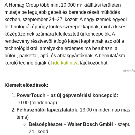
A Homag Group több mint 10 000 m² kiállítási területen
mutatja be legújabb gépeit és berendezéseit működés
közben, szeptember 24–27. között. A nagyüzemek egyedi
technológiái éppúgy fontos szerepet kapnak, mint a kisés
középüzemek számára kifejlesztett új koncepciók. A
rendezvény résztvevői átfogó képet kaphatnak azokról a
technológiákról, amelyekbe érdemes ma beruházni a
bútor-, parketta-, ajtó- és ablakgyártóknak. A bemutatásra
kerülő technológiákról
ide kattintva
tájékozódhat.
hirdetés
Kiemelt előadások:
PowerTouch – az új gépvezérlési koncepció:
10.00 (mindennap)
Felhasználói tapasztalatok:
13.00 (minden nap más
téma)
Belsőépítészet – Walter Bosch GmbH
- szept.
24., kedd