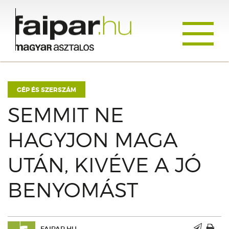
Toggle
navigati
GÉP ÉS SZERSZÁM
SEMMIT NE
HAGYJON MAGA
UTÁN, KIVÉVE A JÓ
BENYOMÁST
FAIPAR.HU