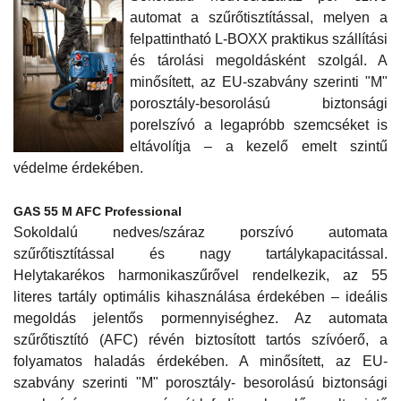
automat a szűrőtisztítással, melyen a
felpattintható L-BOXX praktikus szállítási
és tárolási megoldásként szolgál. A
minősített, az EU-szabvány szerinti "M"
porosztály-besorolású biztonsági
porelszívó a legapróbb szemcséket is
eltávolítja – a kezelő emelt szintű
védelme érdekében.
GAS 55 M AFC Professional
Sokoldalú nedves/száraz porszívó automata
szűrőtisztítással és nagy tartálykapacitással.
Helytakarékos harmonikaszűrővel rendelkezik, az 55
literes tartály optimális kihasználása érdekében – ideális
megoldás jelentős pormennyiséghez. Az automata
szűrőtisztító (AFC) révén biztosított tartós szívóerő, a
folyamatos haladás érdekében. A minősített, az EU-
szabvány szerinti "M" porosztály- besorolású biztonsági