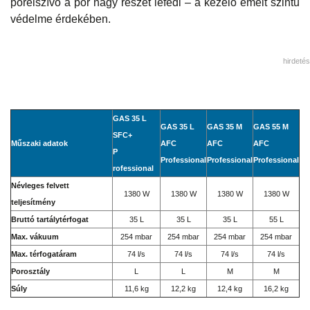
porelszívó a por nagy részét lefedi – a kezelő emelt szintű
védelme érdekében.
hirdetés
GAS 35 L
GAS 35 L
GAS 35 M
GAS 55 M
SFC+
Műszaki adatok
AFC
AFC
AFC
P
Professional
Professional
Professional
rofessional
Névleges felvett
1380 W
1380 W
1380 W
1380 W
teljesítmény
Bruttó tartálytérfogat
35 L
35 L
35 L
55 L
Max. vákuum
254 mbar
254 mbar
254 mbar
254 mbar
Max. térfogatáram
74 l/s
74 l/s
74 l/s
74 l/s
Porosztály
L
L
M
M
Súly
11,6 kg
12,2 kg
12,4 kg
16,2 kg