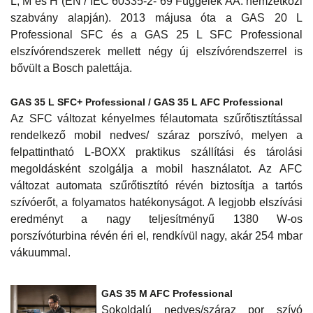
L, M és H (EN / IEC 60335-2- 69 Függelék AA. nemzetközi
szabvány alapján). 2013 májusa óta a GAS 20 L
Professional SFC és a GAS 25 L SFC Professional
elszívórendszerek mellett négy új elszívórendszerrel is
bővült a Bosch palettája.
GAS 35 L SFC+ Professional / GAS 35 L AFC Professional
Az SFC változat kényelmes félautomata szűrőtisztítással
rendelkező mobil nedves/ száraz porszívó, melyen a
felpattintható L-BOXX praktikus szállítási és tárolási
megoldásként szolgálja a mobil használatot. Az AFC
változat automata szűrőtisztító révén biztosítja a tartós
szívóerőt, a folyamatos hatékonyságot. A legjobb elszívási
eredményt a nagy teljesítményű 1380 W-os
porszívóturbina révén éri el, rendkívül nagy, akár 254 mbar
vákuummal.
GAS 35 M AFC Professional
Sokoldalú nedves/száraz por szívó