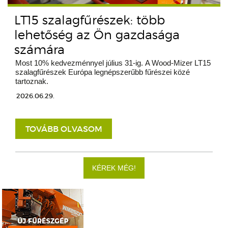
LT15 szalagfűrészek: több
lehetőség az Ön gazdasága
számára
Most 10% kedvezménnyel július 31-ig. A Wood-Mizer LT15
szalagfűrészek Európa legnépszerűbb fűrészei közé
tartoznak.
2026.06.29.
TOVÁBB OLVASOM
KÉREK MÉG!