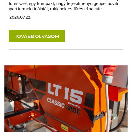
fűrésszel, egy kompakt, nagy teljesítményű géppel bővíti
ipari termékkínálatát, raklapok és fűrész&aacute...
2026.07.22.
TOVÁBB OLVASOM