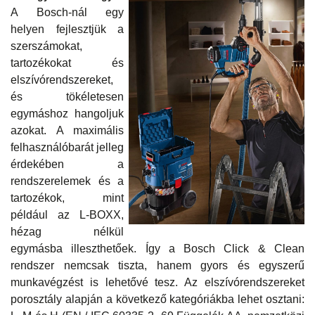
A Bosch-nál egy
helyen fejlesztjük a
szerszámokat,
tartozékokat és
elszívórendszereket,
és tökéletesen
egymáshoz hangoljuk
azokat. A maximális
felhasználóbarát jelleg
érdekében a
rendszerelemek és a
tartozékok, mint
például az L-BOXX,
hézag nélkül
egymásba illeszthetőek. Így a Bosch Click & Clean
rendszer nemcsak tiszta, hanem gyors és egyszerű
munkavégzést is lehetővé tesz. Az elszívórendszereket
porosztály alapján a következő kategóriákba lehet osztani: