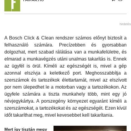
hirdetés
A Bosch Click & Clean rendszer számos előnyt biztosít a
felhasználó számára. Precízebben és gyorsabban
dolgozhat, mert szabad rálátása van a munkafelületre, és
elmarad a munkavégzés utáni unalmas takarítás is. Ennek
az ügyfél is örül. Kíméli az egészségét is, mivel a gép
azonnal elszívja a keletkező port. Meghosszabbítja a
szerszámok és tartozékok élettartamát, mivel az elszívott
por nem ülepedhet le a motorban vagy a tartozékokon. Az
ügyfele számára a tiszta munkahely több, mint egy jó
névjegykártya. A porszegény környezet egyaránt kíméli a
szerszámokat, a tartozékokat és az egészségét. Ezen kívül
időt takaríthat meg, mivel kevesebbet kell takarítania.
Mert így tisztán megy