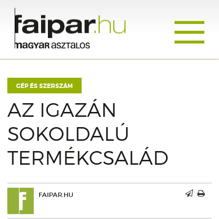
Toggle
navigati
GÉP ÉS SZERSZÁM
AZ IGAZÁN
SOKOLDALÚ
TERMÉKCSALÁD
FAIPAR.HU