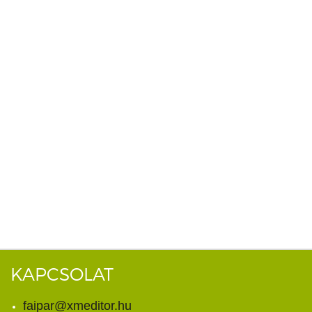
KAPCSOLAT
faipar@xmeditor.hu