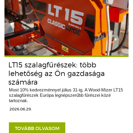
LT15 szalagfűrészek: több
lehetőség az Ön gazdasága
számára
Most 10% kedvezménnyel július 31-ig. A Wood-Mizer LT15
szalagfűrészek Európa legnépszerűbb fűrészei közé
tartoznak.
2026.06.29.
TOVÁBB OLVASOM