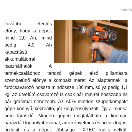
hirdetés
További jelentős
előny, hogy a gépek
mind 2,0 Ah, mind
pedig 4,0 Ah
kapacitású
akkumulátorral
használhatók. A
termékcsaládhoz tartozó gépek első pillantásra
szembetűnő előnye a kompakt méret. Az 'alaptermék', a
fúrócsavarozó hossza mindössze 186 mm, súlya pedig 1,1
kg, az ütvefúró-csavarozó is csak pár mm-rel hosszabb és
pár grammal nehezebb. Az AEG minden szuperkompakt
gépe könnyű, kézreálló, jól kiegyensúlyozott, így a munka
nem fárasztó. Minden gépen megtalálható a finoman
barázdált fogantyúbevonat, ami kényelmes és biztos fogást
biztosít, és a gépek többsége FIXTEC kulcs nélküli