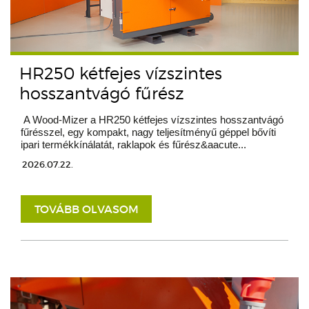
HR250 kétfejes vízszintes
hosszantvágó fűrész
A Wood-Mizer a HR250 kétfejes vízszintes hosszantvágó
fűrésszel, egy kompakt, nagy teljesítményű géppel bővíti
ipari termékkínálatát, raklapok és fűrész&aacute...
2026.07.22.
TOVÁBB OLVASOM