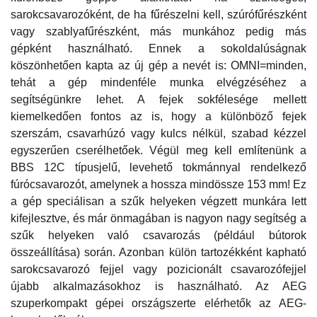
sarokcsavarozóként, de ha fűrészelni kell, szúrófűrészként
vagy szablyafűrészként, más munkához pedig más
gépként használható. Ennek a sokoldalúságnak
köszönhetően kapta az új gép a nevét is: OMNI=minden,
tehát a gép mindenféle munka elvégzéséhez a
segítségünkre lehet. A fejek sokfélesége mellett
kiemelkedően fontos az is, hogy a különböző fejek
szerszám, csavarhúzó vagy kulcs nélkül, szabad kézzel
egyszerűen cserélhetőek. Végül meg kell említenünk a
BBS 12C típusjelű, levehető tokmánnyal rendelkező
fúrócsavarozót, amelynek a hossza mindössze 153 mm! Ez
a gép speciálisan a szűk helyeken végzett munkára lett
kifejlesztve, és már önmagában is nagyon nagy segítség a
szűk helyeken való csavarozás (például bútorok
összeállítása) során. Azonban külön tartozékként kapható
sarokcsavarozó fejjel vagy pozicionált csavarozófejjel
újabb alkalmazásokhoz is használható. Az AEG
szuperkompakt gépei országszerte elérhetők az AEG-