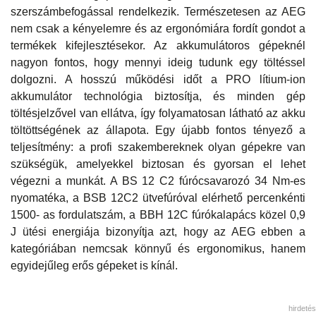
szerszámbefogással rendelkezik. Természetesen az AEG
nem csak a kényelemre és az ergonómiára fordít gondot a
termékek kifejlesztésekor. Az akkumulátoros gépeknél
nagyon fontos, hogy mennyi ideig tudunk egy töltéssel
dolgozni. A hosszú működési időt a PRO lítium-ion
akkumulátor technológia biztosítja, és minden gép
töltésjelzővel van ellátva, így folyamatosan látható az akku
töltöttségének az állapota. Egy újabb fontos tényező a
teljesítmény: a profi szakembereknek olyan gépekre van
szükségük, amelyekkel biztosan és gyorsan el lehet
végezni a munkát. A BS 12 C2 fúrócsavarozó 34 Nm-es
nyomatéka, a BSB 12C2 ütvefúróval elérhető percenkénti
1500- as fordulatszám, a BBH 12C fúrókalapács közel 0,9
J ütési energiája bizonyítja azt, hogy az AEG ebben a
kategóriában nemcsak könnyű és ergonomikus, hanem
egyidejűleg erős gépeket is kínál.
hirdetés