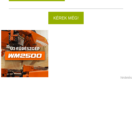
KÉREK MÉG!
hirdetés