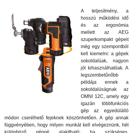
A teljesítmény, a
hosszú működési idő
és az ergonómia
mellett az AEG
szuperkompakt gépeit
még egy szempontból
kell kiemelni: a gépek
sokoldalúak, nagyon
jól kihasználhatóak. A
legszembetűnőbb
példája ennek a
sokoldalúságnak az
OMNI 12C, amely egy
igazán többfunkciós
gép az egyedülálló
módon cserélhető fejeknek köszönhetően. A gép annak
függvényében, hogy milyen munkát kell elvégeznünk, hét
különböző géppé alakítható: ha szükséges,