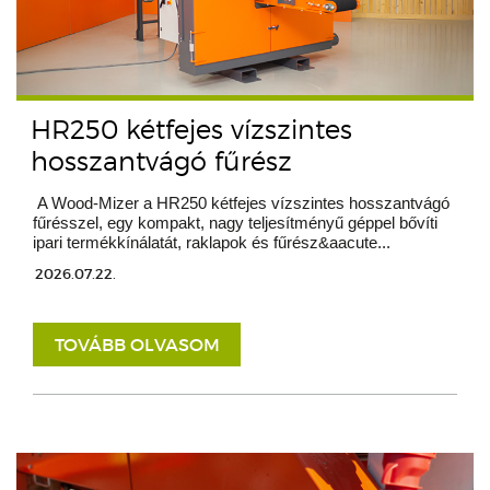
HR250 kétfejes vízszintes
hosszantvágó fűrész
A Wood-Mizer a HR250 kétfejes vízszintes hosszantvágó
fűrésszel, egy kompakt, nagy teljesítményű géppel bővíti
ipari termékkínálatát, raklapok és fűrész&aacute...
2026.07.22.
TOVÁBB OLVASOM