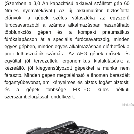
(Szemben a 3,0 Ah kapacitású akkuval szállított gép 60
Nm-es nyomatékával.) Az új akkumulátor biztosította
előnyök, a gépek széles választéka az egyszerű
fúrócsavarozótól a számos alkalmazásban használható
többfunkciós gépen és a kompakt pneumatikus
fúrókalapácson át a speciális fúrócsavarozóig, minden
egyes gépben, minden egyes alkalmazásban elérhetőek a
profi felhasználók számára. Az AEG gépek erősek, és
egyúttal jól tervezettek, ergonomikus kialakításúak: a
kézreálló, jól kiegyensúlyozott gépekkel a munka nem
fárasztó. Minden gépen megtalálható a finoman barázdált
fogantyúbevonat, ami kényelmes és biztos fogást biztosít,
és a gépek többsége FIXTEC kulcs nélküli
szerszámbefogással rendelkezik.
hirdetés