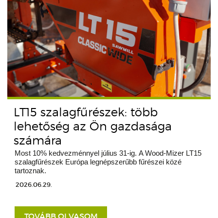
LT15 szalagfűrészek: több
lehetőség az Ön gazdasága
számára
Most 10% kedvezménnyel július 31-ig. A Wood-Mizer LT15
szalagfűrészek Európa legnépszerűbb fűrészei közé
tartoznak.
2026.06.29.
TOVÁBB OLVASOM