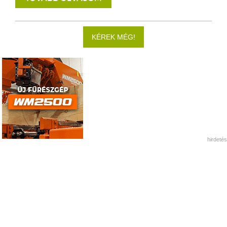
KÉREK MÉG!
hirdetés