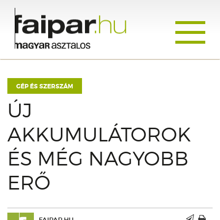
Toggle
navigati
GÉP ÉS SZERSZÁM
ÚJ
AKKUMULÁTOROK
ÉS MÉG NAGYOBB
ERŐ
FAIPAR.HU