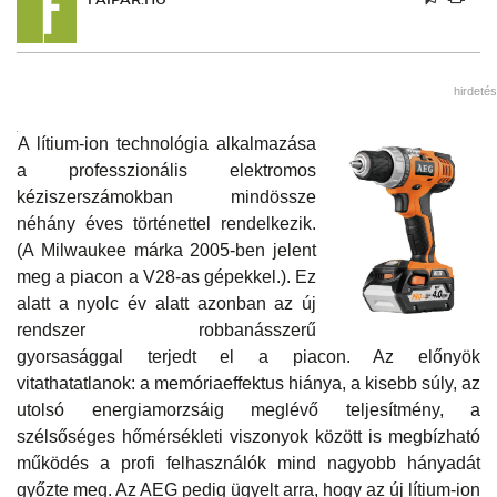
hirdetés
A lítium-ion technológia alkalmazása
a professzionális elektromos
kéziszerszámokban mindössze
néhány éves történettel rendelkezik.
(A Milwaukee márka 2005-ben jelent
meg a piacon a V28-as gépekkel.). Ez
alatt a nyolc év alatt azonban az új
rendszer robbanásszerű
gyorsasággal terjedt el a piacon. Az előnyök
vitathatatlanok: a memóriaeffektus hiánya, a kisebb súly, az
utolsó energiamorzsáig meglévő teljesítmény, a
szélsőséges hőmérsékleti viszonyok között is megbízható
működés a profi felhasználók mind nagyobb hányadát
győzte meg. Az AEG pedig ügyelt arra, hogy az új lítium-ion