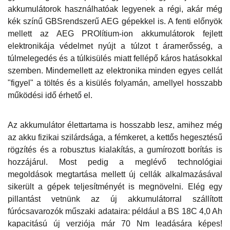
akkumulátorok használhatóak legyenek a régi, akár még
kék színű GBSrendszerű AEG gépekkel is. A fenti előnyök
mellett az AEG PROlítium-ion akkumulátorok fejlett
elektronikája védelmet nyújt a túlzot t áramerősség, a
túlmelegedés és a túlkisülés miatt fellépő káros hatásokkal
szemben. Mindemellett az elektronika minden egyes cellát
"figyel" a töltés és a kisülés folyamán, amellyel hosszabb
működési idő érhető el.
Az akkumulátor élettartama is hosszabb lesz, amihez még
az akku fizikai szilárdsága, a fémkeret, a kettős hegesztésű
rögzítés és a robusztus kialakítás, a gumírozott borítás is
hozzájárul. Most pedig a meglévő technológiai
megoldások megtartása mellett új cellák alkalmazásával
sikerült a gépek teljesítményét is megnövelni. Elég egy
pillantást vetnünk az új akkumulátorral szállított
fúrócsavarozók műszaki adataira: például a BS 18C 4,0 Ah
kapacitású új verziója már 70 Nm leadására képes!