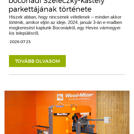
boconádi Szeleczky-kastély
parkettájának története
Hiszek abban, hogy nincsenek véletlenek – minden akkor
történik, amikor eljön az ideje. 2024. január 3-án e-mailben
megkeresést kaptunk Boconádról, egy Heves vármegyei
kis településről.
2026.07.23.
TOVÁBB OLVASOM