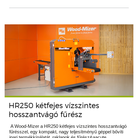
HR250 kétfejes vízszintes
hosszantvágó fűrész
A Wood-Mizer a HR250 kétfejes vízszintes hosszantvágó
fűrésszel, egy kompakt, nagy teljesítményű géppel bővíti
ipari termékkínálatát, raklapok és fűrész&aacute...