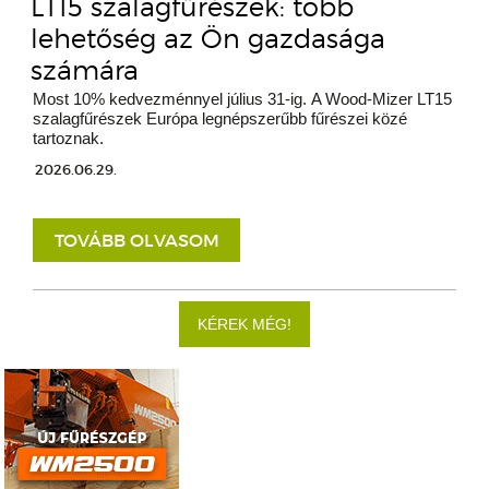
LT15 szalagfűrészek: több
lehetőség az Ön gazdasága
számára
Most 10% kedvezménnyel július 31-ig. A Wood-Mizer LT15
szalagfűrészek Európa legnépszerűbb fűrészei közé
tartoznak.
2026.06.29.
TOVÁBB OLVASOM
KÉREK MÉG!