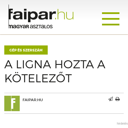
Toggle
navigati
GÉP ÉS SZERSZÁM
A LIGNA HOZTA A
KÖTELEZŐT
FAIPAR.HU
hirdetés