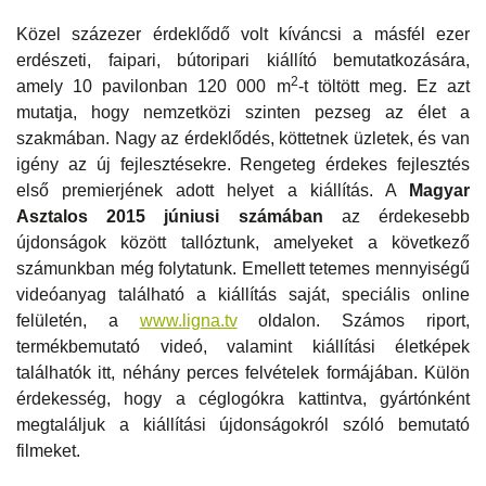
Közel százezer érdeklődő volt kíváncsi a másfél ezer
erdészeti, faipari, bútoripari kiállító bemutatkozására,
2
amely 10 pavilonban 120 000 m
-t töltött meg. Ez azt
mutatja, hogy nemzetközi szinten pezseg az élet a
szakmában. Nagy az érdeklődés, köttetnek üzletek, és van
igény az új fejlesztésekre. Rengeteg érdekes fejlesztés
első premierjének adott helyet a kiállítás. A
Magyar
Asztalos 2015 júniusi számában
az érdekesebb
újdonságok között tallóztunk, amelyeket a következő
számunkban még folytatunk. Emellett tetemes mennyiségű
videóanyag található a kiállítás saját, speciális online
felületén, a
www.ligna.tv
oldalon. Számos riport,
termékbemutató videó, valamint kiállítási életképek
találhatók itt, néhány perces felvételek formájában. Külön
érdekesség, hogy a céglogókra kattintva, gyártónként
megtaláljuk a kiállítási újdonságokról szóló bemutató
filmeket.