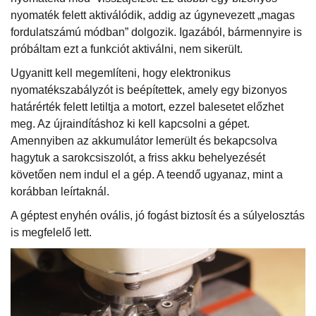
nyomaték felett aktiválódik, addig az úgynevezett „magas
fordulatszámú módban” dolgozik. Igazából, bármennyire is
próbáltam ezt a funkciót aktiválni, nem sikerült.
Ugyanitt kell megemlíteni, hogy elektronikus
nyomatékszabályzót is beépítettek, amely egy bizonyos
határérték felett letiltja a motort, ezzel balesetet előzhet
meg. Az újraindításhoz ki kell kapcsolni a gépet.
Amennyiben az akkumulátor lemerült és bekapcsolva
hagytuk a sarokcsiszolót, a friss akku behelyezését
követően nem indul el a gép. A teendő ugyanaz, mint a
korábban leírtaknál.
A géptest enyhén ovális, jó fogást biztosít és a súlyelosztás
is megfelelő lett.