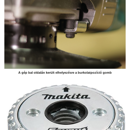
A gép bal oldalán került elhelyezésre a burkolatpozíció gomb