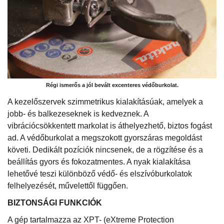
Régi ismerős a jól bevált excenteres védőburkolat.
A kezelőszervek szimmetrikus kialakításúak, amelyek a
jobb- és balkezeseknek is kedveznek. A
vibrációcsökkentett markolat is áthelyezhető, biztos fogást
ad. A védőburkolat a megszokott gyorszáras megoldást
követi. Dedikált pozíciók nincsenek, de a rögzítése és a
beállítás gyors és fokozatmentes. A nyak kialakítása
lehetővé teszi különböző védő- és elszívóburkolatok
felhelyezését, művelettől függően.
BIZTONSÁGI FUNKCIÓK
A gép tartalmazza az XPT- (eXtreme Protection