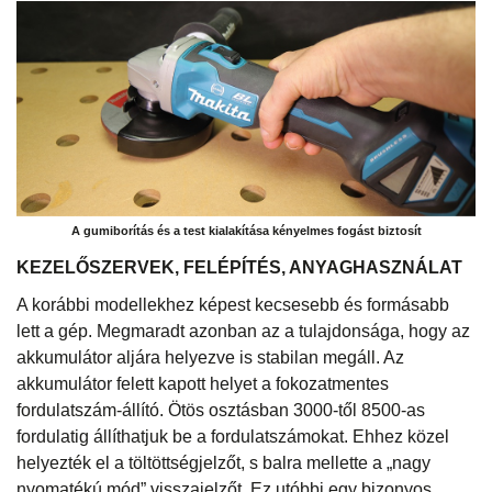
A gumiborítás és a test kialakítása kényelmes fogást biztosít
KEZELŐSZERVEK, FELÉPÍTÉS, ANYAGHASZNÁLAT
A korábbi modellekhez képest kecsesebb és formásabb
lett a gép. Megmaradt azonban az a tulajdonsága, hogy az
akkumulátor aljára helyezve is stabilan megáll. Az
akkumulátor felett kapott helyet a fokozatmentes
fordulatszám-állító. Ötös osztásban 3000-től 8500-as
fordulatig állíthatjuk be a fordulatszámokat. Ehhez közel
helyezték el a töltöttségjelzőt, s balra mellette a „nagy
nyomatékú mód” visszajelzőt. Ez utóbbi egy bizonyos