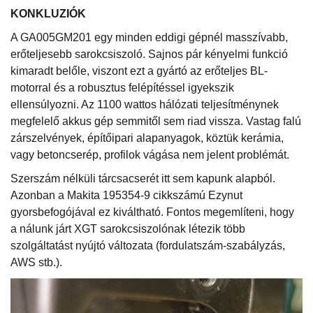
KONKLUZIÓK
A GA005GM201 egy minden eddigi gépnél masszívabb,
erőteljesebb sarokcsiszoló. Sajnos pár kényelmi funkció
kimaradt belőle, viszont ezt a gyártó az erőteljes BL-
motorral és a robusztus felépítéssel igyekszik
ellensúlyozni. Az 1100 wattos hálózati teljesítménynek
megfelelő akkus gép semmitől sem riad vissza. Vastag falú
zárszelvények, építőipari alapanyagok, köztük kerámia,
vagy betoncserép, profilok vágása nem jelent problémát.
Szerszám nélküli tárcsacserét itt sem kapunk alapból.
Azonban a Makita 195354-9 cikkszámú Ezynut
gyorsbefogójával ez kiváltható. Fontos megemlíteni, hogy
a nálunk járt XGT sarokcsiszolónak létezik több
szolgáltatást nyújtó változata (fordulatszám-szabályzás,
AWS stb.).