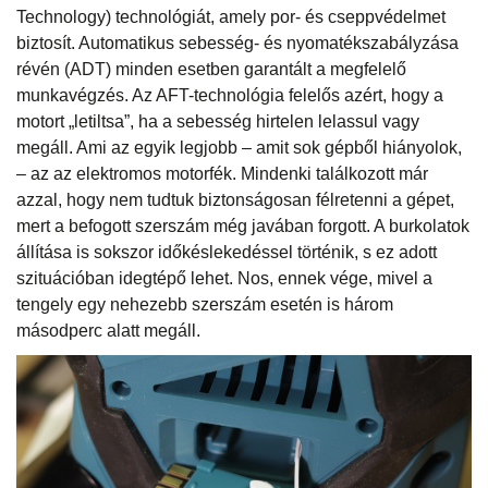
Technology) technológiát, amely por- és cseppvédelmet
biztosít. Automatikus sebesség- és nyomatékszabályzása
révén (ADT) minden esetben garantált a megfelelő
munkavégzés. Az AFT-technológia felelős azért, hogy a
motort „letiltsa”, ha a sebesség hirtelen lelassul vagy
megáll. Ami az egyik legjobb – amit sok gépből hiányolok,
– az az elektromos motorfék. Mindenki találkozott már
azzal, hogy nem tudtuk biztonságosan félretenni a gépet,
mert a befogott szerszám még javában forgott. A burkolatok
állítása is sokszor időkéslekedéssel történik, s ez adott
szituációban idegtépő lehet. Nos, ennek vége, mivel a
tengely egy nehezebb szerszám esetén is három
másodperc alatt megáll.