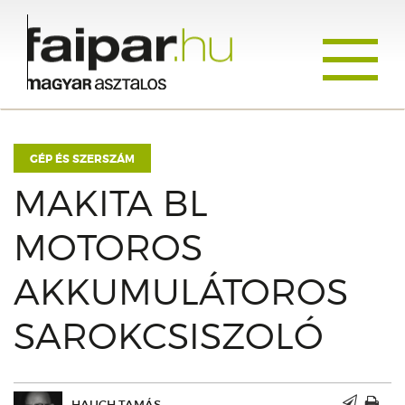
Toggle
navigati
GÉP ÉS SZERSZÁM
MAKITA BL
MOTOROS
AKKUMULÁTOROS
SAROKCSISZOLÓ
HAUCH TAMÁS