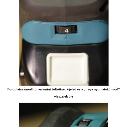
Fordulatszám-állító, valamint töltöttségkijelző és a „nagy nyomatékú mód”
visszajelzője