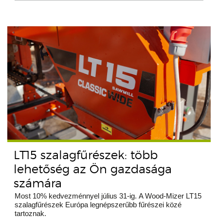
LT15 szalagfűrészek: több
lehetőség az Ön gazdasága
számára
Most 10% kedvezménnyel július 31-ig. A Wood-Mizer LT15
szalagfűrészek Európa legnépszerűbb fűrészei közé
tartoznak.