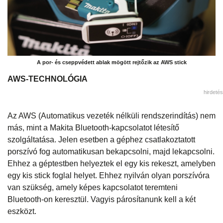
A por- és cseppvédett ablak mögött rejtőzik az AWS stick
AWS-TECHNOLÓGIA
hirdetés
Az AWS (Automatikus vezeték nélküli rendszerindítás) nem
más, mint a Makita Bluetooth-kapcsolatot létesítő
szolgáltatása. Jelen esetben a géphez csatlakoztatott
porszívó fog automatikusan bekapcsolni, majd lekapcsolni.
Ehhez a géptestben helyeztek el egy kis rekeszt, amelyben
egy kis stick foglal helyet. Ehhez nyilván olyan porszívóra
van szükség, amely képes kapcsolatot teremteni
Bluetooth-on keresztül. Vagyis párosítanunk kell a két
eszközt.