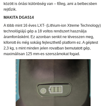
között is óriási különbség van – főleg, ami a belbecsben
rejtőzik.
MAKITA DGA514
A több mint 16 éves LXT- (Lithium-ion Xtreme Technology)
technológiájú gép a 18 voltos rendszert használja
áramforrásként. Ez azonban senkit ne tévesszen meg,
kiforrott és még sokáig fejleszthető platform ez. A géptest
2,3 kg, s mint minden jelen rovatban bemutatott gép,
maximálisan 125 mm-es szerszámokat fogad.