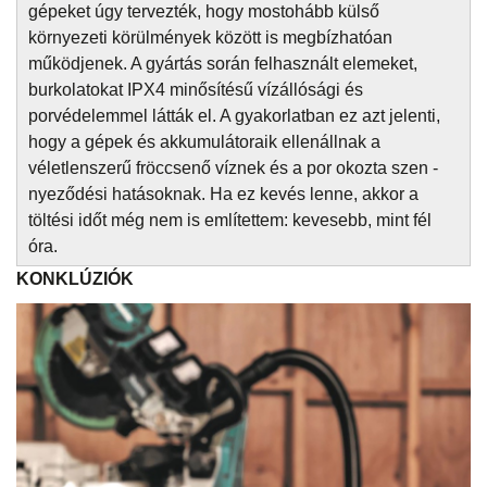
gépeket úgy tervezték, hogy mostohább külső
környezeti körülmények között is megbízhatóan
működjenek. A gyártás során felhasznált elemeket,
burkolatokat IPX4 minősítésű vízállósági és
porvédelemmel látták el. A gyakorlatban ez azt jelenti,
hogy a gépek és akkumulátoraik ellenállnak a
véletlenszerű fröccsenő víznek és a por okozta szen -
nyeződési hatásoknak. Ha ez kevés lenne, akkor a
töltési időt még nem is említettem: kevesebb, mint fél
óra.
KONKLÚZIÓK