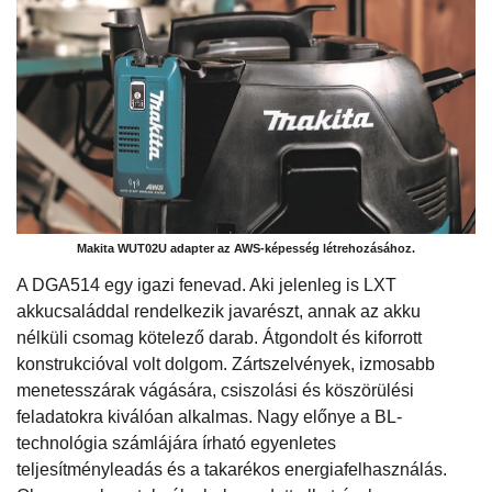
Makita WUT02U adapter az AWS-képesség létrehozásához.
A DGA514 egy igazi fenevad. Aki jelenleg is LXT
akkucsaláddal rendelkezik javarészt, annak az akku
nélküli csomag kötelező darab. Átgondolt és kiforrott
konstrukcióval volt dolgom. Zártszelvények, izmosabb
menetesszárak vágására, csiszolási és köszörülési
feladatokra kiválóan alkalmas. Nagy előnye a BL-
technológia számlájára írható egyenletes
teljesítményleadás és a takarékos energiafelhasználás.