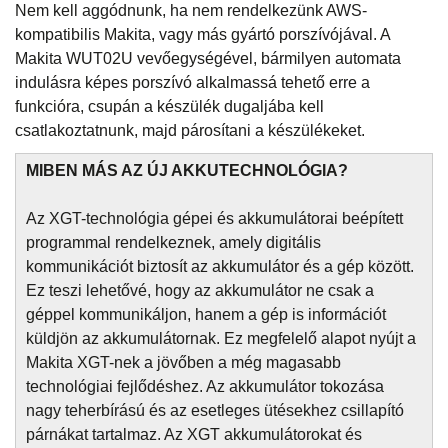
Nem kell aggódnunk, ha nem rendelkezünk AWS-
kompatibilis Makita, vagy más gyártó porszívójával. A
Makita WUT02U vevőegységével, bármilyen automata
indulásra képes porszívó alkalmassá tehető erre a
funkcióra, csupán a készülék dugaljába kell
csatlakoztatnunk, majd párosítani a készülékeket.
MIBEN MÁS AZ ÚJ AKKUTECHNOLÓGIA?
Az XGT-technológia gépei és akkumulátorai beépített
programmal rendelkeznek, amely digitális
kommunikációt biztosít az akkumulátor és a gép között.
Ez teszi lehetővé, hogy az akkumulátor ne csak a
géppel kommunikáljon, hanem a gép is információt
küldjön az akkumulátornak. Ez megfelelő alapot nyújt a
Makita XGT-nek a jövőben a még magasabb
technológiai fejlődéshez. Az akkumulátor tokozása
nagy teherbírású és az esetleges ütésekhez csillapító
párnákat tartalmaz. Az XGT akkumulátorokat és