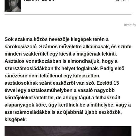
hirdetés
Sok szakma közös nevezője kisgépek terén a
sarokcsiszoló. Számos műveletre alkalmasak, és szinte
minden szakterület egy kicsit a magáénak tekinti.
Asztalos vonatkozásban is elmondhatjuk, hogy a
szerszámosládákban fix helyet foglalnak. Pedig első
ránézésre nem feltétlenül egy kifejezetten
asztalosoknak szánt eszközről van szó. Ezelőtt 15
évvel egy asztalosműhelyben a vasaló nagyobb
kérdőjeleket vetett fel, de ahogy tágul a felhasznált
alapanyagok köre, úgy kerülnek be a műhelybe, vagy a
szerszámosládákba is az újabbnál újabb eszközök,
kisgépek.