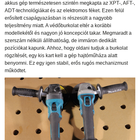
akkus gép természetesen szintén megkapta az XPT-, AFT-,
ADT-technológiákat és az elektromos féket. Ezen felül
erősített csapágyazásban is részesült a nagyobb
teljesítmény miatt. A védőburkolat eltér a korábbi
modellekétől és nagyon jó koncepciót takar. Megmaradt a
szerszám nélküli állíthatóság, de immáron dedikált
pozíciókat kapunk. Ahhoz, hogy oldani tudjuk a burkolat
rögzítését, egy kis kart kell a gép hajtóműháza alatt
benyomni. Ez egy igen stabil, erős rugós mechanizmust
működtet.