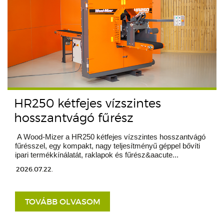
HR250 kétfejes vízszintes
hosszantvágó fűrész
A Wood-Mizer a HR250 kétfejes vízszintes hosszantvágó
fűrésszel, egy kompakt, nagy teljesítményű géppel bővíti
ipari termékkínálatát, raklapok és fűrész&aacute...
2026.07.22.
TOVÁBB OLVASOM