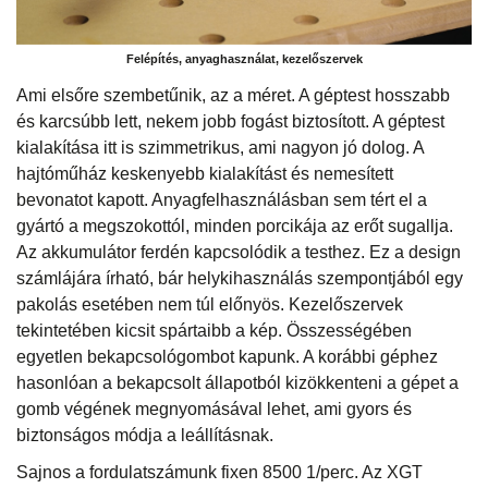
Felépítés, anyaghasználat, kezelőszervek
Ami elsőre szembetűnik, az a méret. A géptest hosszabb
és karcsúbb lett, nekem jobb fogást biztosított. A géptest
kialakítása itt is szimmetrikus, ami nagyon jó dolog. A
hajtóműház keskenyebb kialakítást és nemesített
bevonatot kapott. Anyagfelhasználásban sem tért el a
gyártó a megszokottól, minden porcikája az erőt sugallja.
Az akkumulátor ferdén kapcsolódik a testhez. Ez a design
számlájára írható, bár helykihasználás szempontjából egy
pakolás esetében nem túl előnyös. Kezelőszervek
tekintetében kicsit spártaibb a kép. Összességében
egyetlen bekapcsológombot kapunk. A korábbi géphez
hasonlóan a bekapcsolt állapotból kizökkenteni a gépet a
gomb végének megnyomásával lehet, ami gyors és
biztonságos módja a leállításnak.
Sajnos a fordulatszámunk fixen 8500 1/perc. Az XGT