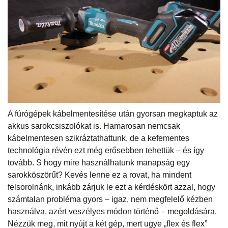
A fúrógépek kábelmentesítése után gyorsan megkaptuk az
akkus sarokcsiszolókat is. Hamarosan nemcsak
kábelmentesen szikráztathattunk, de a kefementes
technológia révén ezt még erősebben tehettük – és így
tovább. S hogy mire használhatunk manapság egy
sarokköszörűt? Kevés lenne ez a rovat, ha mindent
felsorolnánk, inkább zárjuk le ezt a kérdéskört azzal, hogy
számtalan probléma gyors – igaz, nem megfelelő kézben
használva, azért veszélyes módon történő – megoldására.
Nézzük meg, mit nyújt a két gép, mert ugye „flex és flex”