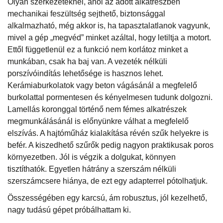
Olyan szerkezeteknél, ahol az adott alkatrészben
mechanikai feszültség sejthető, biztonsággal
alkalmazható, még akkor is, ha tapasztalatlanok vagyunk,
mivel a gép „megvéd” minket azáltal, hogy letiltja a motort.
Ettől függetlenül ez a funkció nem korlátoz minket a
munkában, csak ha baj van. A vezeték nélküli
porszívóindítás lehetősége is hasznos lehet.
Kerámiaburkolatok vagy beton vágásánál a megfelelő
burkolattal pormentesen és kényelmesen tudunk dolgozni.
Lamellás koronggal történő nem fémes alkatrészek
megmunkálásánál is előnyünkre válhat a megfelelő
elszívás. A hajtóműház kialakítása révén szűk helyekre is
befér. A kiszedhető szűrők pedig nagyon praktikusak poros
környezetben. Jól is végzik a dolgukat, könnyen
tisztíthatók. Egyetlen hátrány a szerszám nélküli
szerszámcsere hiánya, de ezt egy adapterrel pótolhatjuk.
Összességében egy karcsú, ám robusztus, jól kezelhető,
nagy tudású gépet próbálhattam ki.