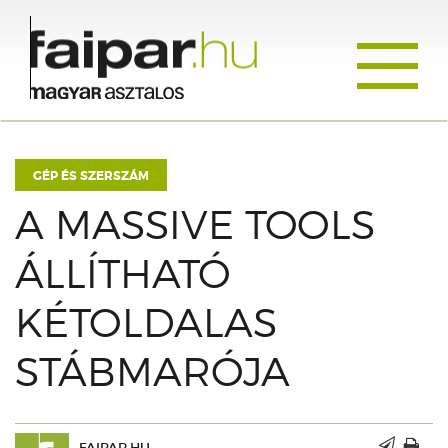
Toggle
navigati
GÉP ÉS SZERSZÁM
A MASSIVE TOOLS
ÁLLÍTHATÓ
KÉTOLDALAS
STÁBMARÓJA
FAIPAR.HU