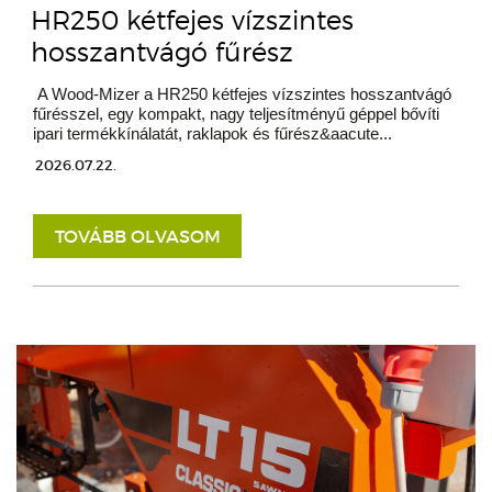
HR250 kétfejes vízszintes
hosszantvágó fűrész
A Wood-Mizer a HR250 kétfejes vízszintes hosszantvágó
fűrésszel, egy kompakt, nagy teljesítményű géppel bővíti
ipari termékkínálatát, raklapok és fűrész&aacute...
2026.07.22.
TOVÁBB OLVASOM