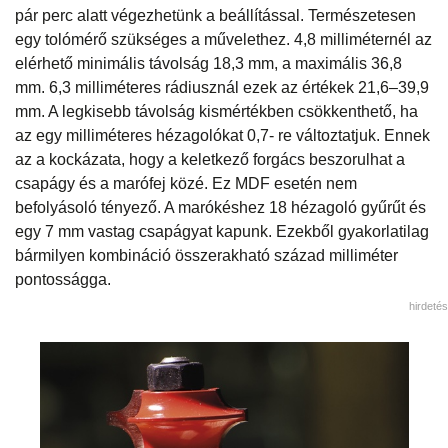
pár perc alatt végezhetünk a beállítással. Természetesen
egy tolómérő szükséges a művelethez. 4,8 milliméternél az
elérhető minimális távolság 18,3 mm, a maximális 36,8
mm. 6,3 milliméteres rádiusznál ezek az értékek 21,6–39,9
mm. A legkisebb távolság kismértékben csökkenthető, ha
az egy milliméteres hézagolókat 0,7- re változtatjuk. Ennek
az a kockázata, hogy a keletkező forgács beszorulhat a
csapágy és a marófej közé. Ez MDF esetén nem
befolyásoló tényező. A marókéshez 18 hézagoló gyűrűt és
egy 7 mm vastag csapágyat kapunk. Ezekből gyakorlatilag
bármilyen kombináció összerakható század milliméter
pontosságga.
hirdetés