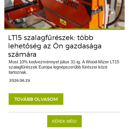
LT15 szalagfűrészek: több
lehetőség az Ön gazdasága
számára
Most 10% kedvezménnyel július 31-ig. A Wood-Mizer LT15
szalagfűrészek Európa legnépszerűbb fűrészei közé
tartoznak.
2026.06.29.
TOVÁBB OLVASOM
KÉREK MÉG!