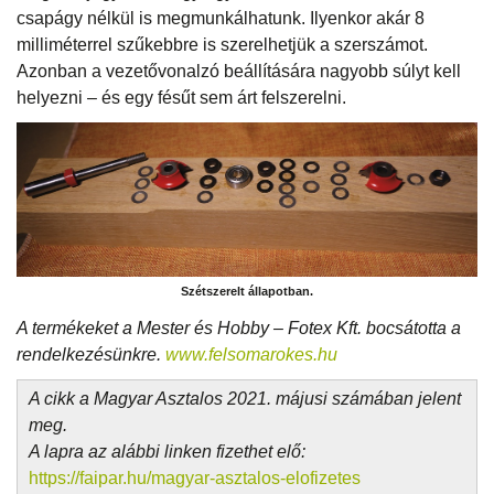
csapágy nélkül is megmunkálhatunk. Ilyenkor akár 8
milliméterrel szűkebbre is szerelhetjük a szerszámot.
Azonban a vezetővonalzó beállítására nagyobb súlyt kell
helyezni – és egy fésűt sem árt felszerelni.
Szétszerelt állapotban.
A termékeket a Mester és Hobby – Fotex Kft. bocsátotta a
rendelkezésünkre.
www.felsomarokes.hu
A cikk a Magyar Asztalos 2021. májusi számában jelent
meg.
A lapra az alábbi linken fizethet elő:
https://faipar.hu/magyar-asztalos-elofizetes