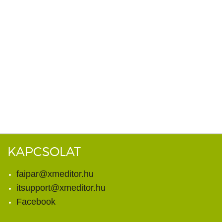
KAPCSOLAT
faipar@xmeditor.hu
itsupport@xmeditor.hu
Facebook