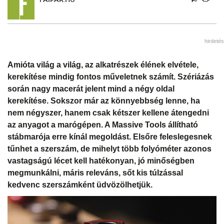
hirdetés
Amióta világ a világ, az alkatrészek élének elvétele,
kerekítése mindig fontos műveletnek számít. Szériázás
során nagy macerát jelent mind a négy oldal
kerekítése. Sokszor már az könnyebbség lenne, ha
nem négyszer, hanem csak kétszer kellene átengedni
az anyagot a marógépen. A Massive Tools állítható
stábmarója erre kínál megoldást. Elsőre feleslegesnek
tűnhet a szerszám, de mihelyt több folyóméter azonos
vastagságú lécet kell hatékonyan, jó minőségben
megmunkálni, máris releváns, sőt kis túlzással
kedvenc szerszámként üdvözölhetjük.