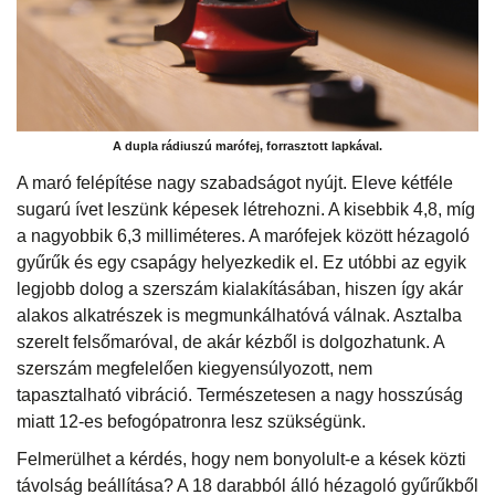
A dupla rádiuszú marófej, forrasztott lapkával.
A maró felépítése nagy szabadságot nyújt. Eleve kétféle
sugarú ívet leszünk képesek létrehozni. A kisebbik 4,8, míg
a nagyobbik 6,3 milliméteres. A marófejek között hézagoló
gyűrűk és egy csapágy helyezkedik el. Ez utóbbi az egyik
legjobb dolog a szerszám kialakításában, hiszen így akár
alakos alkatrészek is megmunkálhatóvá válnak. Asztalba
szerelt felsőmaróval, de akár kézből is dolgozhatunk. A
szerszám megfelelően kiegyensúlyozott, nem
tapasztalható vibráció. Természetesen a nagy hosszúság
miatt 12-es befogópatronra lesz szükségünk.
Felmerülhet a kérdés, hogy nem bonyolult-e a kések közti
távolság beállítása? A 18 darabból álló hézagoló gyűrűkből