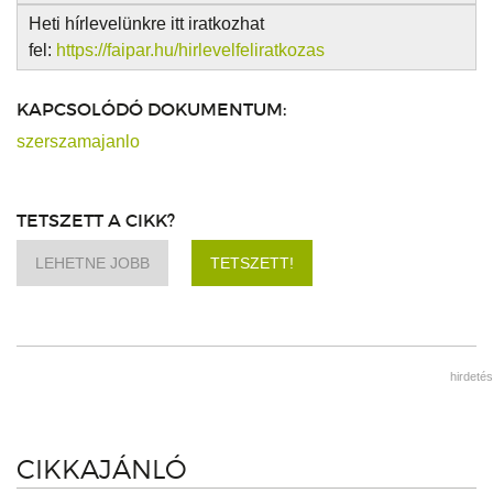
Heti hírlevelünkre itt iratkozhat
fel:
https://faipar.hu/hirlevelfeliratkozas
KAPCSOLÓDÓ DOKUMENTUM:
szerszamajanlo
TETSZETT A CIKK?
LEHETNE JOBB
TETSZETT!
hirdetés
CIKKAJÁNLÓ