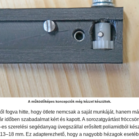
A működőképes koncepciók még kézzel készültek.
től fogva hitte, hogy ötlete nemcsak a saját munkáját, hanem m
r időben szabadalmat kért és kapott. A sorozatgyártást fröccsön
es szerelési segédanyag üvegszállal erősített poliamidból készül
a 13–18 mm. Ez adapterezhető, hogy a nagyobb hézagok esetéb