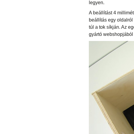
legyen.
A beállítást 4 millim
beállítás egy oldalró
túl a tok síkján. Az e
gyártó webshopjából 