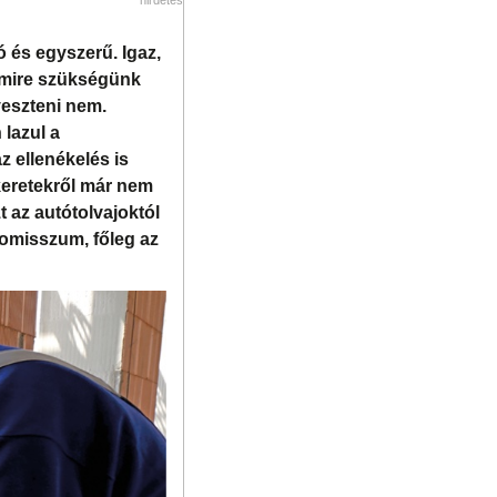
 és egyszerű. Igaz,
 amire szükségünk
yeszteni nem.
lazul a
z ellenékelés is
keretekről már nem
t az autótolvajoktól
romisszum, főleg az