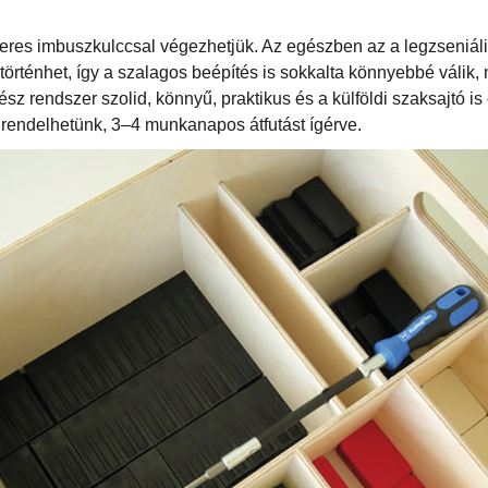
éteres imbuszkulccsal végezhetjük. Az egészben az a legzseniál
l történhet, így a szalagos beépítés is sokkalta könnyebbé válik,
gész rendszer szolid, könnyű, praktikus és a külföldi szaksajtó is
rendelhetünk, 3–4 munkanapos átfutást ígérve.