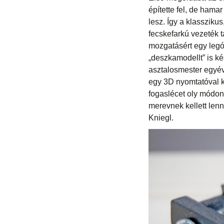
építette fel, de hama
lesz. Így a klassziku
fecskefarkú vezeték t
mozgatásért egy legó
„deszkamodellt” is kés
asztalosmester egyév
egy 3D nyomtatóval ké
fogaslécet oly módon
merevnek kellett lenn
Kniegl.