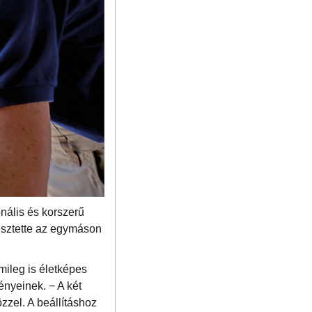
onális és korszerű
esztette az egymáson
mileg is életképes
nyeinek. − A két
zzel. A beállításhoz