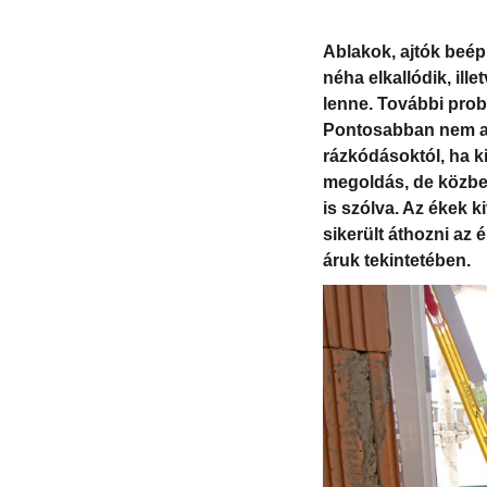
Ablakok, ajtók beép
néha elkallódik, il
lenne. További prob
Pontosabban nem ak
rázkódásoktól, ha ki
megoldás, de közben
is szólva. Az ékek k
sikerült áthozni az
áruk tekintetében.