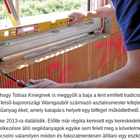
hogy Tobias Knieglnek is meggyűlt a baja a fent említett tradici
felső-bajorországi Warngauból származó asztalosmester kifejl
űanyag éket, amely kalapács helyett egy bitfejjel működtethető.
se 2013-ra datálódik. Előtte már régóta keresett egy kereskedel
elkezésre álló segédanyagok egyike sem felelt meg a követelmé
pcsolni valamilyen módon és fokozatmentesen állítani egy eszkö