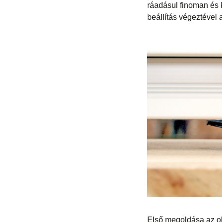
ráadásul finoman és 
beállítás végeztével 
Első megoldása az oll