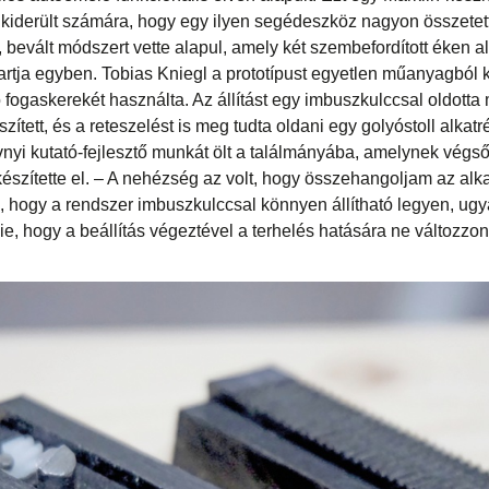
r kiderült számára, hogy egy ilyen segédeszköz nagyon összetett
s, bevált módszert vette alapul, amely két szembefordított éken 
artja egyben. Tobias Kniegl a prototípust egyetlen műanyagból ké
 fogaskerekét használta. Az állítást egy imbuszkulccsal oldotta
zített, és a reteszelést is meg tudta oldani egy golyóstoll alkatr
nyi kutató-fejlesztő munkát ölt a találmányába, amelynek végső
szítette el. – A nehézség az volt, hogy összehangoljam az alka
, hogy a rendszer imbuszkulccsal könnyen állítható legyen, ug
ie, hogy a beállítás végeztével a terhelés hatására ne változzon