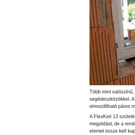
Több mint valószínű, 
segédeszközökkel. A 
elmozdítható páros m
A FlexKeil 13 születé
megoldást, de a rend
elemet össze kell ka