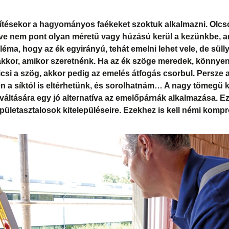
ítésekor a hagyományos faékeket szoktuk alkalmazni. Olcsó
letve nem pont olyan méretű vagy húzású kerül a kezünkbe,
léma, hogy az ék egyirányú, tehát emelni lehet vele, de süll
kor, amikor szeretnénk. Ha az ék szöge meredek, könnyen 
csi a szög, akkor pedig az emelés átfogás csorbul. Persze a
 a síktól is eltérhetünk, és sorolhatnám… A nagy tömegű 
iváltására egy jó alternatíva az emelőpárnák alkalmazása. Ez
 épületasztalosok kitelepüléseire. Ezekhez is kell némi komp