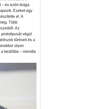
 – és ezért drága
alapszik. Ezeket egy
szítette el. A
 meg. Több
észeiből. Az
 prototípusát végül
trészek tűréseit és a
yanakkor olyan
 a beállítás – mondta