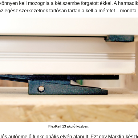
könnyen kell mozognia a két szembe forgatott ékkel. A harmadik
az egész szerkezetnek tartósan tartania kell a méretet – mondta 
FlexKeil 13 akció közben.
ós autóemelő funkcionális elvén alapult. Ezt egy Märklin-készle