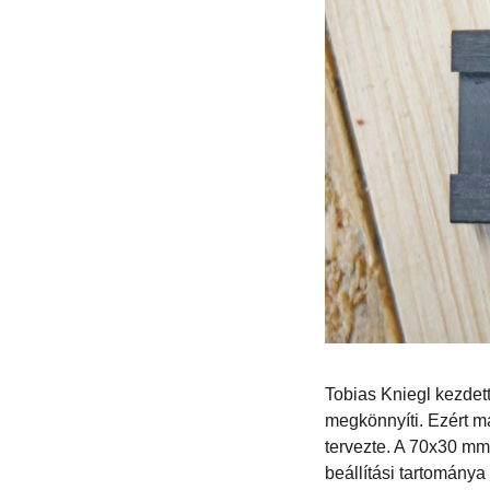
Tobias Kniegl kezdet
megkönnyíti. Ezért má
tervezte. A 70x30 mm-
beállítási tartomány