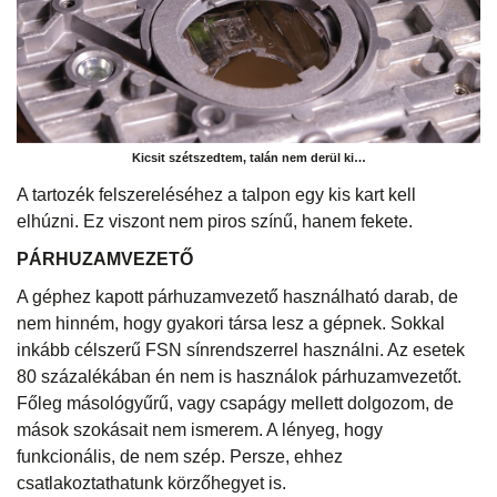
Kicsit szétszedtem, talán nem derül ki…
A tartozék felszereléséhez a talpon egy kis kart kell
elhúzni. Ez viszont nem piros színű, hanem fekete.
PÁRHUZAMVEZETŐ
A géphez kapott párhuzamvezető használható darab, de
nem hinném, hogy gyakori társa lesz a gépnek. Sokkal
inkább célszerű FSN sínrendszerrel használni. Az esetek
80 százalékában én nem is használok párhuzamvezetőt.
Főleg másológyűrű, vagy csapágy mellett dolgozom, de
mások szokásait nem ismerem. A lényeg, hogy
funkcionális, de nem szép. Persze, ehhez
csatlakoztathatunk körzőhegyet is.