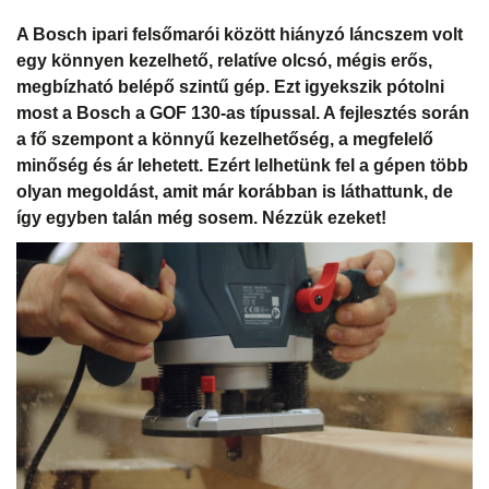
A Bosch ipari felsőmarói között hiányzó láncszem volt
egy könnyen kezelhető, relatíve olcsó, mégis erős,
megbízható belépő szintű gép. Ezt igyekszik pótolni
most a Bosch a GOF 130-as típussal. A fejlesztés során
a fő szempont a könnyű kezelhetőség, a megfelelő
minőség és ár lehetett. Ezért lelhetünk fel a gépen több
olyan megoldást, amit már korábban is láthattunk, de
így egyben talán még sosem. Nézzük ezeket!