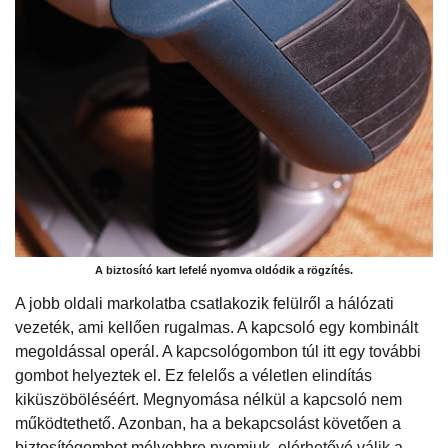
A biztosító kart lefelé nyomva oldódik a rögzítés.
A jobb oldali markolatba csatlakozik felülről a hálózati
vezeték, ami kellően rugalmas. A kapcsoló egy kombinált
megoldással operál. A kapcsológombon túl itt egy további
gombot helyeztek el. Ez felelős a véletlen elindítás
kiküszöböléséért. Megnyomása nélkül a kapcsoló nem
működtethető. Azonban, ha a bekapcsolást követően a
biztosítógombot mélyebbre nyomjuk, elérhetővé válik a