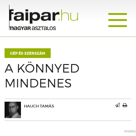
Toggle
navigati
GÉP ÉS SZERSZÁM
A KÖNNYED
MINDENES
HAUCH TAMÁS
hirdetés