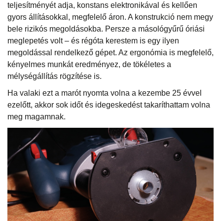
teljesítményét adja, konstans elektronikával és kellően
gyors állításokkal, megfelelő áron. A konstrukció nem megy
bele rizikós megoldásokba. Persze a másológyűrű óriási
meglepetés volt – és régóta kerestem is egy ilyen
megoldással rendelkező gépet. Az ergonómia is megfelelő,
kényelmes munkát eredményez, de tökéletes a
mélységállítás rögzítése is.
Ha valaki ezt a marót nyomta volna a kezembe 25 évvel
ezelőtt, akkor sok időt és idegeskedést takaríthattam volna
meg magamnak.