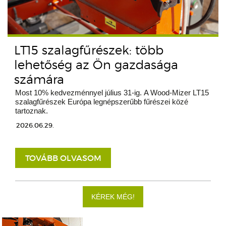
LT15 szalagfűrészek: több
lehetőség az Ön gazdasága
számára
Most 10% kedvezménnyel július 31-ig. A Wood-Mizer LT15
szalagfűrészek Európa legnépszerűbb fűrészei közé
tartoznak.
2026.06.29.
TOVÁBB OLVASOM
KÉREK MÉG!