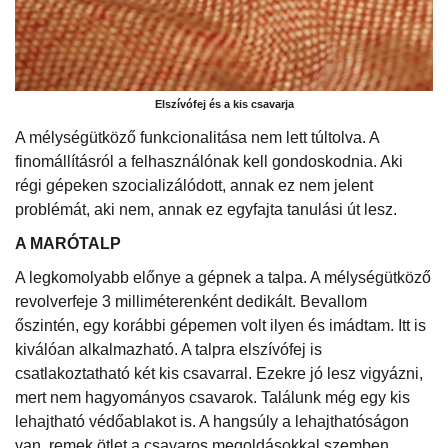
Elszívófej és a kis csavarja
A mélységütköző funkcionalitása nem lett túltolva. A
finomállításról a felhasználónak kell gondoskodnia. Aki
régi gépeken szocializálódott, annak ez nem jelent
problémát, aki nem, annak ez egyfajta tanulási út lesz.
A MARÓTALP
A legkomolyabb előnye a gépnek a talpa. A mélységütköző
revolverfeje 3 milliméterenként dedikált. Bevallom
őszintén, egy korábbi gépemen volt ilyen és imádtam. Itt is
kiválóan alkalmazható. A talpra elszívófej is
csatlakoztatható két kis csavarral. Ezekre jó lesz vigyázni,
mert nem hagyományos csavarok. Találunk még egy kis
lehajtható védőablakot is. A hangsúly a lehajthatóságon
van, remek ötlet a csavaros megoldásokkal szemben.