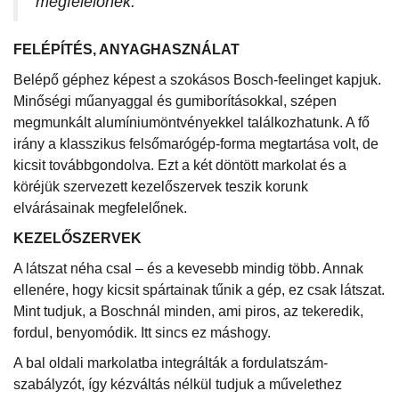
megfelelőnek.
FELÉPÍTÉS, ANYAGHASZNÁLAT
Belépő géphez képest a szokásos Bosch-feelinget kapjuk.
Minőségi műanyaggal és gumiborításokkal, szépen
megmunkált alumíniumöntvényekkel találkozhatunk. A fő
irány a klasszikus felsőmarógép-forma megtartása volt, de
kicsit továbbgondolva. Ezt a két döntött markolat és a
köréjük szervezett kezelőszervek teszik korunk
elvárásainak megfelelőnek.
KEZELŐSZERVEK
A látszat néha csal – és a kevesebb mindig több. Annak
ellenére, hogy kicsit spártainak tűnik a gép, ez csak látszat.
Mint tudjuk, a Boschnál minden, ami piros, az tekeredik,
fordul, benyomódik. Itt sincs ez máshogy.
A bal oldali markolatba integrálták a fordulatszám-
szabályzót, így kézváltás nélkül tudjuk a művelethez