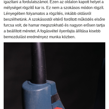
igazítani a fordulatszámot. Ezen az oldalon kapott helyet a
mélységet rögzítő kar is. Ez nem a szokásos módon rögzít.
Lényegében folyamatos a rögzítés, inkább oldásról
beszélhetünk. A szokásostól eltérő fordított működés elsőre
furcsa volt, de hamar megszokható és nagyon erősen tartja
a beállított méretet. A fogásvétel ilyenfajta állítása kisebb
bemozdulást eredményez munka közben.