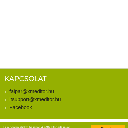
KAPCSOLAT
faipar@xmeditor.hu
itsupport@xmeditor.hu
Facebook
Ez a honlap sütiket használ. A sütik elfogadásával