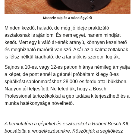
Masszív talp és a másológyűrű
Minden kezdő, haladó, de még jó ideje praktizáló
asztalosnak is ajánlom. És nem egyet, hanem mindjárt
kettőt. Mert egy kiváló ár-érték arányú, könnyen kezelhető
és megbízható maróról van szó. Akár az alkalmazottaknak
is félsz nélkül kiadható, de a tanulók is szeretni fogják.
Sajnos a 10-es, vagy 12-es patron hiánya némileg árnyalja
a képet, de pont ennél a gépnél próbáltam ki egy 8-as
spirálkést sablonmaráshoz 28.000-es fordulattal bükkben.
Nagyon jól teljesített. Ne feledjük, hogy a Bosch
Professional tartozékokkal a gép tudása kiterjeszthető és a
munka hatékonysága növelhető.
A bemutatóra a gépeket és eszközöket a Robert Bosch Kft.
bocsátotta a rendelkezésünkre. Köszönjük a segítőkész