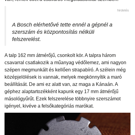
hirdetés
A Bosch elérhetővé tette ennél a gépnél a
szerszám és központosítás nélküli
felszerelést.
A talp 162 mm átmérőjű, csonkolt kör. A talpra három
csavarral csatlakozik a műanyag védőlemez, ami nagyon
szépen megmunkált és kellően strapabíró. A szélein még
középjelölések is vannak, melyek megkönnyítik a maró
beállítását. De ami ez alatt van, az maga a Kánaán. A
géphez alaptartozékként kapunk egy 17 mm átmérőjű
másológyűrűt. Ezek felszerelése többnyire szerszámot
igényel, kivéve a felsőkategóriás marókat.