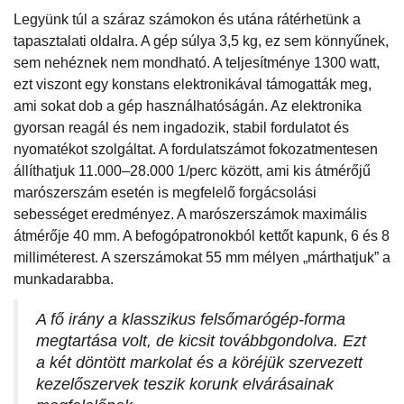
Legyünk túl a száraz számokon és utána rátérhetünk a
tapasztalati oldalra. A gép súlya 3,5 kg, ez sem könnyűnek,
sem nehéznek nem mondható. A teljesítménye 1300 watt,
ezt viszont egy konstans elektronikával támogatták meg,
ami sokat dob a gép használhatóságán. Az elektronika
gyorsan reagál és nem ingadozik, stabil fordulatot és
nyomatékot szolgáltat. A fordulatszámot fokozatmentesen
állíthatjuk 11.000–28.000 1/perc között, ami kis átmérőjű
marószerszám esetén is megfelelő forgácsolási
sebességet eredményez. A marószerszámok maximális
átmérője 40 mm. A befogópatronokból kettőt kapunk, 6 és 8
milliméterest. A szerszámokat 55 mm mélyen „márthatjuk” a
munkadarabba.
A fő irány a klasszikus felsőmarógép-forma
megtartása volt, de kicsit továbbgondolva. Ezt
a két döntött markolat és a köréjük szervezett
kezelőszervek teszik korunk elvárásainak