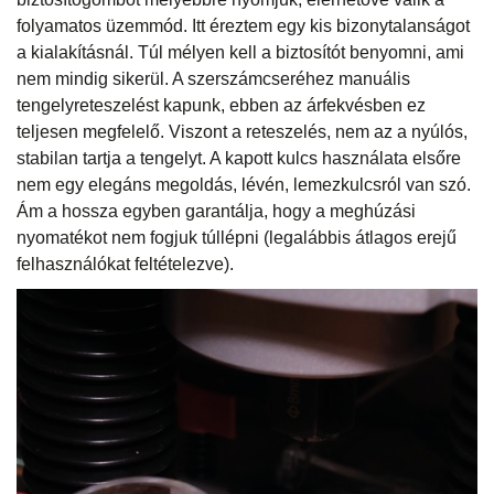
folyamatos üzemmód. Itt éreztem egy kis bizonytalanságot
a kialakításnál. Túl mélyen kell a biztosítót benyomni, ami
nem mindig sikerül. A szerszámcseréhez manuális
tengelyreteszelést kapunk, ebben az árfekvésben ez
teljesen megfelelő. Viszont a reteszelés, nem az a nyúlós,
stabilan tartja a tengelyt. A kapott kulcs használata elsőre
nem egy elegáns megoldás, lévén, lemezkulcsról van szó.
Ám a hossza egyben garantálja, hogy a meghúzási
nyomatékot nem fogjuk túllépni (legalábbis átlagos erejű
felhasználókat feltételezve).