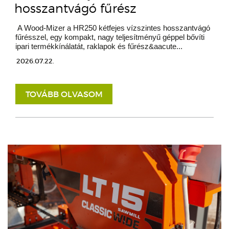
hosszantvágó fűrész
A Wood-Mizer a HR250 kétfejes vízszintes hosszantvágó
fűrésszel, egy kompakt, nagy teljesítményű géppel bővíti
ipari termékkínálatát, raklapok és fűrész&aacute...
2026.07.22.
TOVÁBB OLVASOM