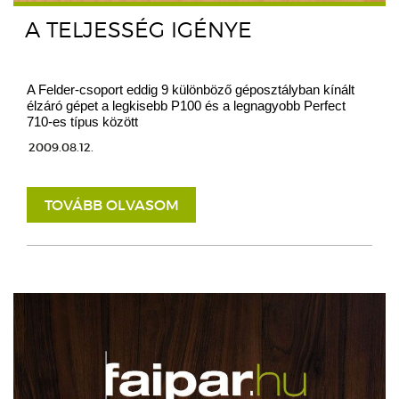
A TELJESSÉG IGÉNYE
A Felder-csoport eddig 9 különböző géposztályban kínált
élzáró gépet a legkisebb P100 és a legnagyobb Perfect
710-es típus között
2009.08.12.
TOVÁBB OLVASOM