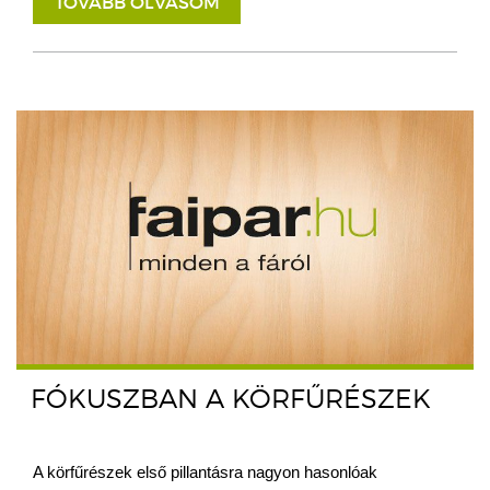
TOVÁBB OLVASOM
FÓKUSZBAN A KÖRFŰRÉSZEK
A körfűrészek első pillantásra nagyon hasonlóak