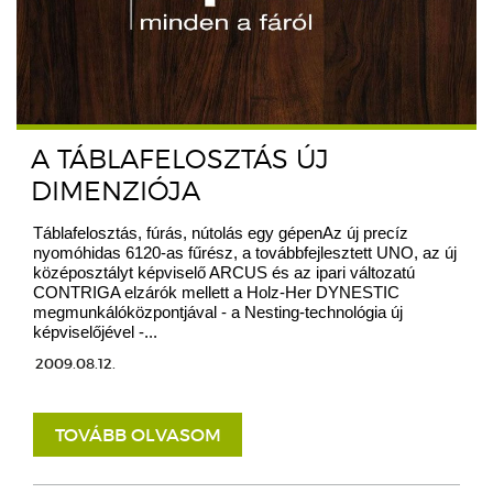
A TÁBLAFELOSZTÁS ÚJ
DIMENZIÓJA
Táblafelosztás, fúrás, nútolás egy gépenAz új precíz
nyomóhidas 6120-as fűrész, a továbbfejlesztett UNO, az új
középosztályt képviselő ARCUS és az ipari változatú
CONTRIGA elzárók mellett a Holz-Her DYNESTIC
megmunkálóközpontjával - a Nesting-technológia új
képviselőjével -...
2009.08.12.
TOVÁBB OLVASOM