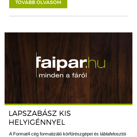
TOVÁBB OLVASOM
LAPSZABÁSZ KIS
HELYIGÉNNYEL
A Format4 cég formatizáló körfűrészgépei és táblafelosztói