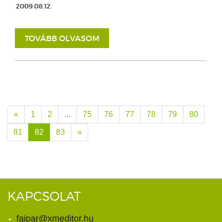
2009.08.12.
TOVÁBB OLVASOM
«
1
2
...
75
76
77
78
79
80
81
82
83
»
KAPCSOLAT
faipar@xmeditor.hu