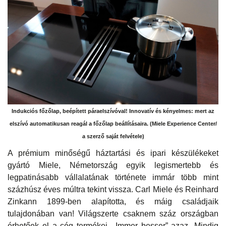
Indukciós főzőlap, beépített páraelszívóval! Innovatív és kényelmes: mert az
elszívó automatikusan reagál a főzőlap beállításaira. (Miele Experience Center/
a szerző saját felvétele)
A prémium minőségű háztartási és ipari készülékeket
gyártó Miele, Németország egyik legismertebb és
legpatinásabb vállalatának története immár több mint
százhúsz éves múltra tekint vissza. Carl Miele és Reinhard
Zinkann 1899-ben alapította, és máig családjaik
tulajdonában van! Világszerte csaknem száz országban
érhetőek el a cég termékei. „Immer besser” azaz „Mindig