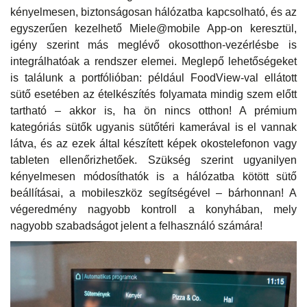
kényelmesen, biztonságosan hálózatba kapcsolható, és az
egyszerűen kezelhető Miele@mobile App-on keresztül,
igény szerint más meglévő okosotthon-vezérlésbe is
integrálhatóak a rendszer elemei. Meglepő lehetőségeket
is találunk a portfólióban: például FoodView-val ellátott
sütő esetében az ételkészítés folyamata mindig szem előtt
tartható – akkor is, ha ön nincs otthon! A prémium
kategóriás sütők ugyanis sütőtéri kamerával is el vannak
látva, és az ezek által készített képek okostelefonon vagy
tableten ellenőrizhetőek. Szükség szerint ugyanilyen
kényelmesen módosíthatók is a hálózatba kötött sütő
beállításai, a mobileszköz segítségével – bárhonnan! A
végeredmény nagyobb kontroll a konyhában, mely
nagyobb szabadságot jelent a felhasználó számára!