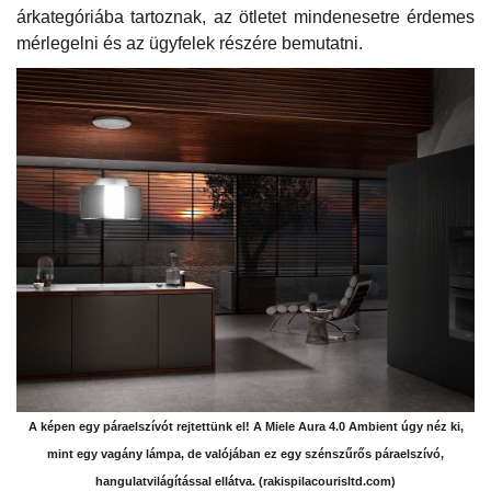
árkategóriába tartoznak, az ötletet mindenesetre érdemes
mérlegelni és az ügyfelek részére bemutatni.
A képen egy páraelszívót rejtettünk el! A Miele Aura 4.0 Ambient úgy néz ki,
mint egy vagány lámpa, de valójában ez egy szénszűrős páraelszívó,
hangulatvilágítással ellátva. (rakispilacourisltd.com)