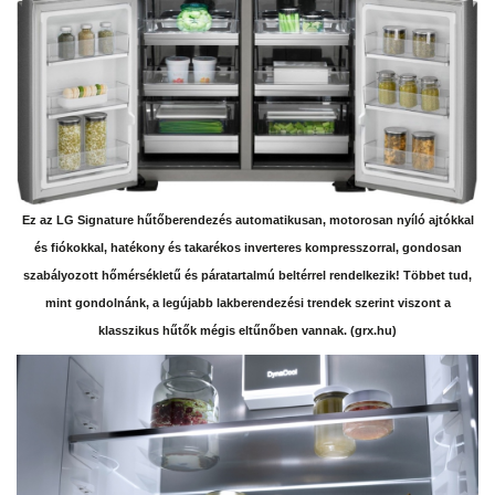
Ez az LG Signature hűtőberendezés automatikusan, motorosan nyíló ajtókkal
és fiókokkal, hatékony és takarékos inverteres kompresszorral, gondosan
szabályozott hőmérsékletű és páratartalmú beltérrel rendelkezik! Többet tud,
mint gondolnánk, a legújabb lakberendezési trendek szerint viszont a
klasszikus hűtők mégis eltűnőben vannak. (grx.hu)