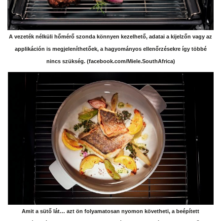
A vezeték nélküli hőmérő szonda könnyen kezelhető, adatai a kijelzőn vagy az
applikáción is megjeleníthetőek, a hagyományos ellenőrzésekre így többé
nincs szükség. (facebook.com/Miele.SouthAfrica)
Amit a sütő lát… azt ön folyamatosan nyomon követheti, a beépített