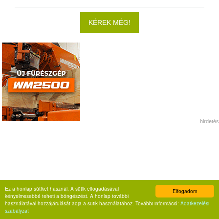
KÉREK MÉG!
hirdetés
Ez a honlap sütiket használ. A sütik elfogadásával
Elfogadom
kényelmesebbé teheti a böngészést. A honlap további
használatával hozzájárulását adja a sütik használatához. További információ:
Adatkezelési
szabályzat