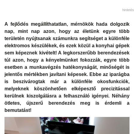
hirdetés
A fejlődés megállíthatatlan, mérnökök hada dolgozik
nap, mint nap azon, hogy az életünk egyre több
területén nyújtsanak számunkra segítséget a különféle
elektromos készülékek, és ezek közül a konyhai gépek
sem képeznek kivételt! A legkorszerűbb berendezések
túl azon, hogy a kényelmünket fokozzák, egyre több
esetben a munkavégzés hatékonyságát, minőségét is
jelentős mértékben javítani képesek. Ebbe az iparágba
is beszivárogtak már a különféle okosfunkciók,
melyeknek köszönhetően elképesztő precizitással
kerülnek kiszolgálásra a felhasználó igényei. Néhány
ötletes, újszerű berendezés meg is érdemli a
bemutatást!