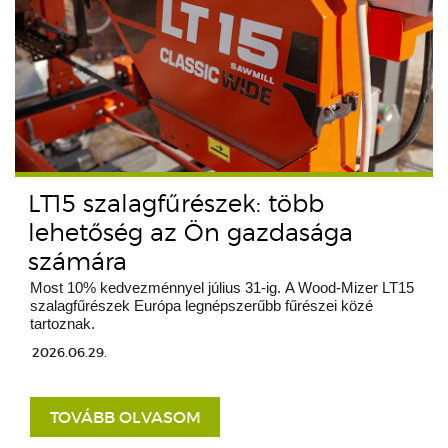
LT15 szalagfűrészek: több
lehetőség az Ön gazdasága
számára
Most 10% kedvezménnyel július 31-ig. A Wood-Mizer LT15
szalagfűrészek Európa legnépszerűbb fűrészei közé
tartoznak.
2026.06.29.
TOVÁBB OLVASOM