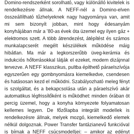
Domino-rendszerként sorolható, vagy különálló kivitelek is
rendelkezésre állnak. A NEFF-nél a Domino-elven
összeállítható tűzhelyeknek nagy hagyománya van, amit
mi sem bizonyít jobban, mint hogy édesanyám
konyhájában már a ’80-as évek óta üzemel egy ilyen gáz +
elektromos szett. A több átrendezést, átépítést és számos
munkalapcserét megélt készülékek működése máig
hibátlan. Ma már a legkorszerűbb üveg-kerámia és
indukciós hőforrásokkal látják el ezeket, modern dizájnnal
tervezve. A NEFF klasszikus, pultba építhető páraelszívója
egyszerűen egy gombnyomásra kiemelkedve, csendesen
és hatásosan kezd el működni. Szabályozható meleg fényt
is szolgáltat, és a bekapcsolása után a páraelszívó akár
automatikus légfrissítőként is működhet: minden órában öt
percig üzemel, hogy a konyha környezete folyamatosan
kellemes legyen. De főzőlapba integrált modellek is
rendelkezésre állnak, melyek mozgó, kiemelkedő elemek
nélkül dolgoznak. Power Transfer fantázianevű funkcióval
is bírnak a NEFF csúcsmodelljei: – amikor az edényt