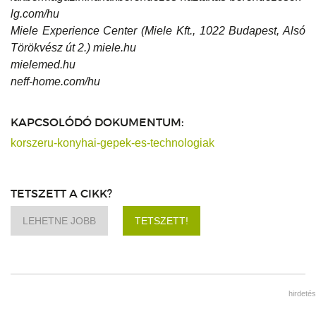
lg.com/hu
Miele Experience Center (Miele Kft., 1022 Budapest, Alsó
Törökvész út 2.) miele.hu
mielemed.hu
neff-home.com/hu
KAPCSOLÓDÓ DOKUMENTUM:
korszeru-konyhai-gepek-es-technologiak
TETSZETT A CIKK?
LEHETNE JOBB
TETSZETT!
hirdetés