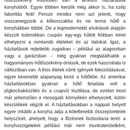
hűtőszekrény eltűnőben van a tehetős háztartások
konyháiból. Egyre többen kerülik még akkor is, ha szép
faborítás fedi! Persze mindez nem azt jelenti, hogy
visszamegyünk a kőkorszakba és ne lenne hűtő a
konyhákban többé. De a legmodernebb elvárások alapján
készült bútorokban csupán egy-egy hűtött fiókban lehet
elhelyezni a romlandó ételeket és az italokat. Igaz, a
háztartások rejtettebb zugaiban – például az alagsorban
vagy a garázsban – még gyakran megtalálhatók a
hagyományos hűtőszekrény-óriások, de ezek használata is
változóban van. A friss ételek iránti igények fokozódásával,
egyre kevesebb alapanyag kerül a hűtőkbe. Az amerikai
háztartásokban gyakran a hűtő feladata volt a
jégkockakészítés és a csapvíz tisztítása, de ezeket most
már jellemzően a mosogató környékén elhelyezett, külön
készülékek végzik el. A háztartásokban a nappali helyett
egyre inkább a konyha adja a kötetlenebb összejövetelek
helyszínét, ahelyett, hogy a főzésnek biztosítana teret: a
konyhaszigeteket például már nem munkaterületként,