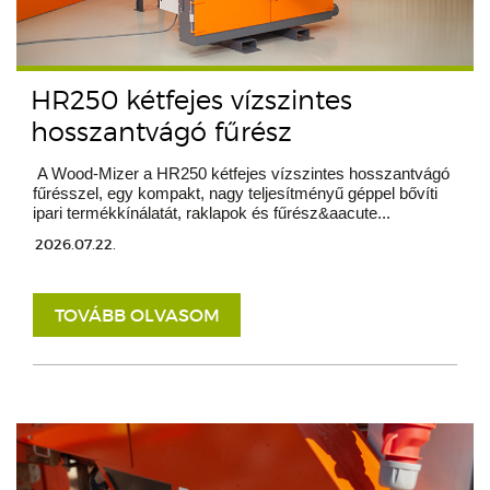
HR250 kétfejes vízszintes
hosszantvágó fűrész
A Wood-Mizer a HR250 kétfejes vízszintes hosszantvágó
fűrésszel, egy kompakt, nagy teljesítményű géppel bővíti
ipari termékkínálatát, raklapok és fűrész&aacute...
2026.07.22.
TOVÁBB OLVASOM