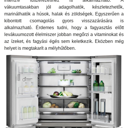
intenzív fűszerezéshez is alkalmazható. A
vákuumtasakban jól adagolhatók, készletezhetők,
marinálhatók a húsok, halak és zöldségek. Egyszerűen a
kibontott csomagolás gyors visszazárására is
alkalmazható. Érdemes tudni, hogy a fagyasztás előtt
levákuumozott élelmiszer jobban megőrzi a vitaminokat és
az ízeket, és fagyási égés sem keletkezik. Eközben még
helyet is megtakarít a mélyhűtőben.