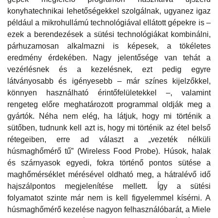
konyhatechnikai lehetőségekkel szolgálnak, ugyanez igaz
például a mikrohullámú technológiával ellátott gépekre is –
ezek a berendezések a sütési technológiákat kombinálni,
párhuzamosan alkalmazni is képesek, a tökéletes
eredmény érdekében. Nagy jelentősége van tehát a
vezérlésnek és a kezelésnek, ezt pedig egyre
látványosabb és igényesebb – már színes kijelzőkkel,
könnyen használható érintőfelületekkel –, valamint
rengeteg előre meghatározott programmal oldják meg a
gyártók. Néha nem elég, ha látjuk, hogy mi történik a
sütőben, tudnunk kell azt is, hogy mi történik az étel belső
rétegeiben, erre ad választ a „vezeték nélküli
húsmaghőmérő tű” (Wireless Food Probe). Húsok, halak
és szárnyasok egyedi, fokra történő pontos sütése a
maghőmérséklet mérésével oldható meg, a hátralévő idő
hajszálpontos megjelenítése mellett. Így a sütési
folyamatot szinte már nem is kell figyelemmel kísérni. A
húsmaghőmérő kezelése nagyon felhasználóbarát, a Miele