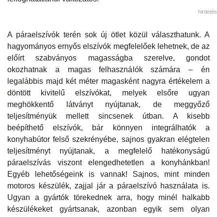
hirdetés
A páraelszívók terén sok új ötlet közül választhatunk. A
hagyományos ernyős elszívók megfelelőek lehetnek, de az
előírt szabványos magasságba szerelve, gondot
okozhatnak a magas felhasználók számára – én
legalábbis majd két méter magasként nagyra értékelem a
döntött kivitelű elszívókat, melyek elsőre ugyan
meghökkentő látványt nyújtanak, de meggyőző
teljesítményük mellett sincsenek útban. A kisebb
beépíthető elszívók, bár könnyen integrálhatók a
konyhabútor felső szekrényébe, sajnos gyakran elégtelen
teljesítményt nyújtanak, a megfelelő hatékonyságú
páraelszívás viszont elengedhetetlen a konyhánkban!
Egyéb lehetőségeink is vannak! Sajnos, mint minden
motoros készülék, zajjal jár a páraelszívó használata is.
Ugyan a gyártók törekednek arra, hogy minél halkabb
készülékeket gyártsanak, azonban egyik sem olyan