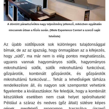
A döntött páraelszívókra nagy teljesítmény jellemző, miközben egyáltalán
nincsenek útban a főzés során. (Miele Experience Center/ a szerző saját
felvétele)
Az újabb sütőtípusok sok különleges tulajdonsággal
bírnak, de az az igazság, hogy önmagában az a kifejezés,
hogy „sütő”, ma már nem is elég pontos meghatározás,
ugyanis vannak hagyományos sütők, hagyományos
mikrohullámú sütők, sütők mikrohullámú funkcióval,
gőzpárolók, kombinált gőzpárolók, és gőzpárolók
mikrohullámú funkcióval… Tehát a lehetőségek tárháza
rendelkezésre áll, és nagyon sok szempontot vehetünk
figyelembe a kiválasztáskor. Ne feledjük, hogy a kombinált
készülékek esetében nem csak helyet spórolhatunk!
Például a száraz és nedves (gőz általi) sütésre képes
gépek megfelelő programon használva újszerű