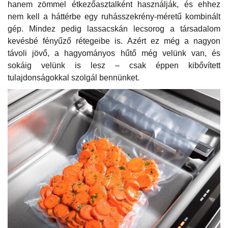
hanem zömmel étkezőasztalként használják, és ehhez
nem kell a háttérbe egy ruhásszekrény-méretű kombinált
gép. Mindez pedig lassacskán lecsorog a társadalom
kevésbé fényűző rétegeibe is. Azért ez még a nagyon
távoli jövő, a hagyományos hűtő még velünk van, és
sokáig velünk is lesz – csak éppen kibővített
tulajdonságokkal szolgál bennünket.