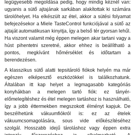
legügyesebb megoldása pedig, hogy mindig kéznél van:
ugyanis a sütő ajtajának sarkában alakítottak ki számára
tárolóhelyet. Ha elkészült az étel, akkor a sütési folyamat
befejezésekor a Miele TasteControl funkciójával a sütő az
ajtaját automatikusan kinyitja, így a belső tér gyorsan lehűl.
Ha viszont valamit még éppen melegen akar tartani vagy a
húst pihentetni szeretné, akkor ehhez is beállítható a
pontos, megkívánt hőmérséklet és időtartam a
berendezésen.
A klasszikus sütő alatti tepsitároló fiókok helyén ma már
egészen elképesztő eszközökkel is találkozhatunk.
Általában itt kap helyet a legmagasabb kategóriás
konyhákban a melegen tartó fiók: ez tányér-
előmelegítéshez és étel melegen tartáshoz is használható,
így a jobb éttermekben megszokott élményt kapjuk. De
beszélhetünk vákuumfiókról is: ez az ételek
vákuumcsomagolására, sous vide előkészítéséhez
szolgál. Hosszabb idejű tároláshoz vagy éppen extra