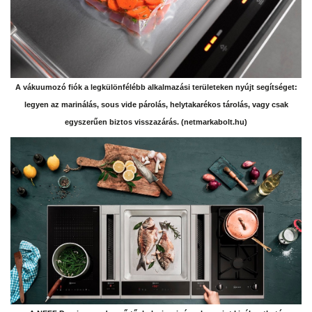
A vákuumozó fiók a legkülönfélébb alkalmazási területeken nyújt segítséget:
legyen az marinálás, sous vide párolás, helytakarékos tárolás, vagy csak
egyszerűen biztos visszazárás. (netmarkabolt.hu)