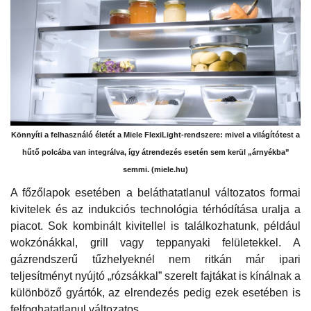
Könnyíti a felhasználó életét a Miele FlexiLight-rendszere: mivel a világítótest a
hűtő polcába van integrálva, így átrendezés esetén sem kerül „árnyékba”
semmi. (miele.hu)
A főzőlapok esetében a beláthatatlanul változatos formai
kivitelek és az indukciós technológia térhódítása uralja a
piacot. Sok kombinált kivitellel is találkozhatunk, például
wokzónákkal, grill vagy teppanyaki felületekkel. A
gázrendszerű tűzhelyeknél nem ritkán már ipari
teljesítményt nyújtó „rózsákkal” szerelt fajtákat is kínálnak a
különböző gyártók, az elrendezés pedig ezek esetében is
felfoghatatlanul változatos.