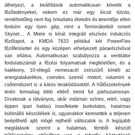
áthelyezi, a beállítások automatikusan követik a
főzőedényeket, nekem ez már egy kicsit túlzás,
remélhetőleg nem fog öntudatra ébredni és teremtője ellen
fordulni egy ilyen gép, mint a Terminátorból ismert
Skynet… A Miele is kínál integrált elszívós indukciós
főzőlapot, a KMDA 7633 például két PowerFlex
főzőfelülettel és egy középen elhelyezett páraelszívóval
van ellátva. Automatikusan szabályozza a ventilátor
fordulatszámát a főzési folyamatnak megfelelően, és a
hatékony, 10-rétegű nemesacél zsírszűrő kíméli az
energiatakarékos, csendes üzemű motort, valamint a
csőrendszert is a káros lerakódásoktól. A hűtőszekrények
terén formailag több eltérő trend fut párhuzamosan.
Divatosak a látványos, akár vidáman színes, retró, vagy
éppen ipari hatású inox/fekete burkolatos, hatalmas
különálló készülékek is, ugyanakkor keresettek a teljesen
beépíthető ajtó mögé rejthető változatok is. A legújabb
meglátások szerint a hatalmas, fémből készült