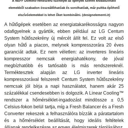
A NEFF Domino-rendszerű tűzhelyei az igények szerint kiválasztható
elemekből szabadon összeállíthatóak és sorolhatóak, már pultba építhető
elszívóelemekkel is lehet őket kombinálni. (designelementi.it)
A hűtőgépek esetében az energiatakarékosságra nagyon
odafigyelnek a gyártók, ebben például az LG Centum
System hűtőszekrény új mércét állít fel. Ez volt az első
olyan hűtő a piacon, melynek kompresszorára 20 éves
garanciát adtak. Ez nem véletlen: az inverteres lineáris
kompresszor nemcsak energiahatékony, de jóval
megbízhatóbb és tartósabb is más rendszereknél.
Terméktesztek alapján az LG inverter lineáris
kompresszorával felszerelt Centum System hűtőszekrény
nemcsak jól bírja a napi használatot, hanem akár 25
százalékkal csendesebben is dolgozik. A Linear Cooling™
rendszer a hőmérséklet-ingadozást mindössze ± 0,5
Celsius-fokon belül tartja, míg a Fresh Balancer és a Fresh
Converter rekeszek a felhasználóra bízzák a páratartalom
és a hőmérséklet beállítását, hogy ideális feltételek
álljanak rendelkezésre az egyes élelmiszerek tárolásához.