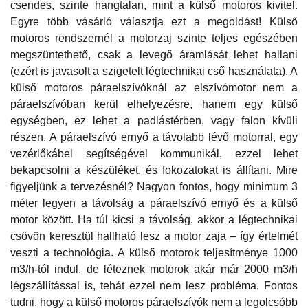
csendes, szinte hangtalan, mint a külső motoros kivitel.
Egyre több vásárló választja ezt a megoldást! Külső
motoros rendszernél a motorzaj szinte teljes egészében
megszüntethető, csak a levegő áramlását lehet hallani
(ezért is javasolt a szigetelt légtechnikai cső használata). A
külső motoros páraelszívóknál az elszívómotor nem a
páraelszívóban kerül elhelyezésre, hanem egy külső
egységben, ez lehet a padlástérben, vagy falon kívüli
részen. A páraelszívó ernyő a távolabb lévő motorral, egy
vezérlőkábel segítségével kommunikál, ezzel lehet
bekapcsolni a készüléket, és fokozatokat is állítani. Mire
figyeljünk a tervezésnél? Nagyon fontos, hogy minimum 3
méter legyen a távolság a páraelszívó ernyő és a külső
motor között. Ha túl kicsi a távolság, akkor a légtechnikai
csövön keresztül hallható lesz a motor zaja – így értelmét
veszti a technológia. A külső motorok teljesítménye 1000
m3/h-tól indul, de léteznek motorok akár már 2000 m3/h
légszállítással is, tehát ezzel nem lesz probléma. Fontos
tudni, hogy a külső motoros páraelszívók nem a legolcsóbb