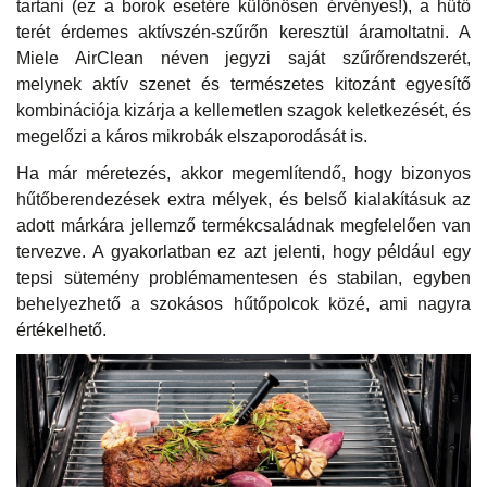
tartani (ez a borok esetére különösen érvényes!), a hűtő
terét érdemes aktívszén-szűrőn keresztül áramoltatni. A
Miele AirClean néven jegyzi saját szűrőrendszerét,
melynek aktív szenet és természetes kitozánt egyesítő
kombinációja kizárja a kellemetlen szagok keletkezését, és
megelőzi a káros mikrobák elszaporodását is.
Ha már méretezés, akkor megemlítendő, hogy bizonyos
hűtőberendezések extra mélyek, és belső kialakításuk az
adott márkára jellemző termékcsaládnak megfelelően van
tervezve. A gyakorlatban ez azt jelenti, hogy például egy
tepsi sütemény problémamentesen és stabilan, egyben
behelyezhető a szokásos hűtőpolcok közé, ami nagyra
értékelhető.