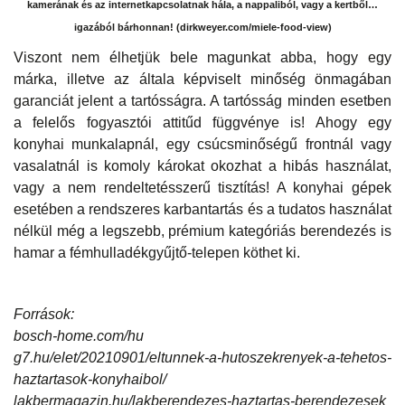
kamerának és az internetkapcsolatnak hála, a nappaliból, vagy a kertből…
igazából bárhonnan! (dirkweyer.com/miele-food-view)
Viszont nem élhetjük bele magunkat abba, hogy egy
márka, illetve az általa képviselt minőség önmagában
garanciát jelent a tartósságra. A tartósság minden esetben
a felelős fogyasztói attitűd függvénye is! Ahogy egy
konyhai munkalapnál, egy csúcsminőségű frontnál vagy
vasalatnál is komoly károkat okozhat a hibás használat,
vagy a nem rendeltetésszerű tisztítás! A konyhai gépek
esetében a rendszeres karbantartás és a tudatos használat
nélkül még a legszebb, prémium kategóriás berendezés is
hamar a fémhulladékgyűjtő-telepen köthet ki.
Források:
bosch-home.com/hu
g7.hu/elet/20210901/eltunnek-a-hutoszekrenyek-a-tehetos-
haztartasok-konyhaibol/
lakbermagazin.hu/lakberendezes-haztartas-berendezesek