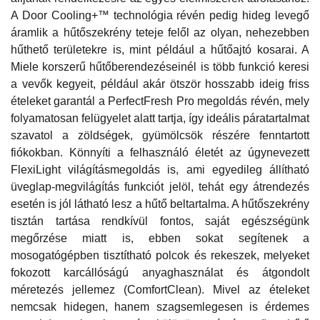
A Door Cooling+™ technológia révén pedig hideg levegő
áramlik a hűtőszekrény teteje felől az olyan, nehezebben
hűthető területekre is, mint például a hűtőajtó kosarai. A
Miele korszerű hűtőberendezéseinél is több funkció keresi
a vevők kegyeit, például akár ötször hosszabb ideig friss
ételeket garantál a PerfectFresh Pro megoldás révén, mely
folyamatosan felügyelet alatt tartja, így ideális páratartalmat
szavatol a zöldségek, gyümölcsök részére fenntartott
fiókokban. Könnyíti a felhasználó életét az úgynevezett
FlexiLight világításmegoldás is, ami egyedileg állítható
üveglap-megvilágítás funkciót jelöl, tehát egy átrendezés
esetén is jól látható lesz a hűtő beltartalma. A hűtőszekrény
tisztán tartása rendkívül fontos, saját egészségünk
megőrzése miatt is, ebben sokat segítenek a
mosogatógépben tisztítható polcok és rekeszek, melyeket
fokozott karcállóságú anyaghasználat és átgondolt
méretezés jellemez (ComfortClean). Mivel az ételeket
nemcsak hidegen, hanem szagsemlegesen is érdemes