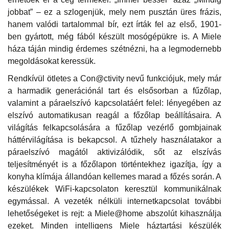
jobbat” – ez a szlogenjük, mely nem pusztán üres frázis,
hanem valódi tartalommal bír, ezt írták fel az első, 1901-
ben gyártott, még fából készült mosógépükre is. A Miele
háza táján mindig érdemes szétnézni, ha a legmodernebb
megoldásokat keressük.
Rendkívül ötletes a Con@ctivity nevű funkciójuk, mely már
a harmadik generációnál tart és elsősorban a fűzőlap,
valamint a páraelszívó kapcsolatáért felel: lényegében az
elszívó automatikusan reagál a főzőlap beállításaira. A
világítás felkapcsolására a fűzőlap vezérlő gombjainak
háttérvilágítása is bekapcsol. A tűzhely használatakor a
páraelszívó magától aktivizálódik, sőt az elszívás
teljesítményét is a főzőlapon történtekhez igazítja, így a
konyha klímája állandóan kellemes marad a főzés során. A
készülékek WiFi-kapcsolaton keresztül kommunikálnak
egymással. A vezeték nélküli internetkapcsolat további
lehetőségeket is rejt: a Miele@home abszolút kihasználja
ezeket. Minden intelligens Miele háztartási készülék