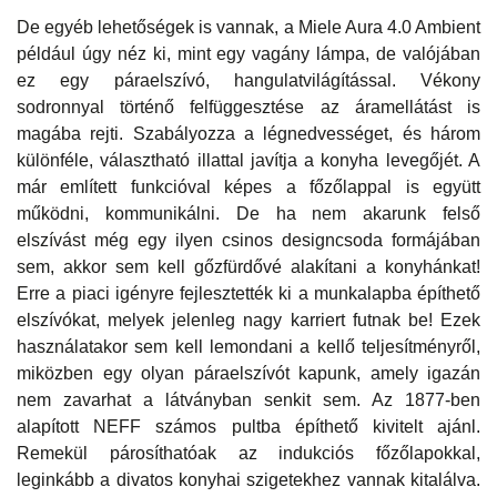
De egyéb lehetőségek is vannak, a Miele Aura 4.0 Ambient
például úgy néz ki, mint egy vagány lámpa, de valójában
ez egy páraelszívó, hangulatvilágítással. Vékony
sodronnyal történő felfüggesztése az áramellátást is
magába rejti. Szabályozza a légnedvességet, és három
különféle, választható illattal javítja a konyha levegőjét. A
már említett funkcióval képes a főzőlappal is együtt
működni, kommunikálni. De ha nem akarunk felső
elszívást még egy ilyen csinos designcsoda formájában
sem, akkor sem kell gőzfürdővé alakítani a konyhánkat!
Erre a piaci igényre fejlesztették ki a munkalapba építhető
elszívókat, melyek jelenleg nagy karriert futnak be! Ezek
használatakor sem kell lemondani a kellő teljesítményről,
miközben egy olyan páraelszívót kapunk, amely igazán
nem zavarhat a látványban senkit sem. Az 1877-ben
alapított NEFF számos pultba építhető kivitelt ajánl.
Remekül párosíthatóak az indukciós főzőlapokkal,
leginkább a divatos konyhai szigetekhez vannak kitalálva.