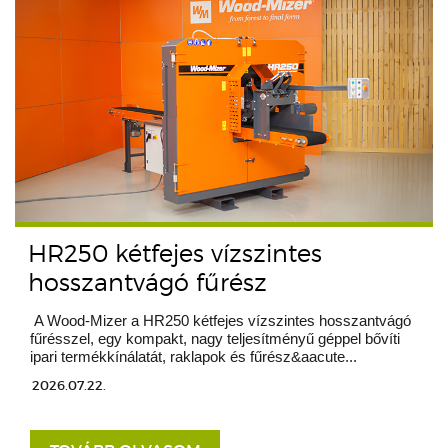
HR250 kétfejes vízszintes
hosszantvágó fűrész
A Wood-Mizer a HR250 kétfejes vízszintes hosszantvágó
fűrésszel, egy kompakt, nagy teljesítményű géppel bővíti
ipari termékkínálatát, raklapok és fűrész&aacute...
2026.07.22.