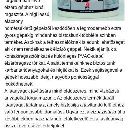
forgalomban lévő
élzáró géphez kínál
ragasztót. A régi lassú,
alacsony
hőmérsékletű gépektől kezdődően a legmodernebb extra
gyors gépekig mindenhez biztosítunk többféle színben
terméket. Azoknak a felhasználóknak is adunk lehetőséget,
akik nem rendelkeznek élzáró géppel. Nekik ajánljuk a
kontaktragasztóinkat és különleges PVAC-alapú
élzáróragasz tónkat. A saját termékeinkhez biztosítunk
karbantartóanyagokat és hígítókat is. Ezek segítségével a
gépek hosszabb ideig, nagyobb pontossággal
működhetnek.
A faanyagok javítására mind oldószeres, mind vízbázisú
anyagokat forgalmazunk. Az oldószeres termék darált
faanyagot tartalmaz, amely biztosítja a javítandó felülethez
való legpontosabb idomulást. Ugyanezt a vízbázisúaknál a
későbbiekben használandó felületkezelő és a javítóanyag
összekeverésével érhetjük el.