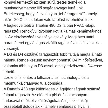
könnyű terméktől az igen sűrű, testes termékig a
munkafolyamathoz illő segédanyagot kínálunk.
Érdekesség, hogy létezik olyan „fehér ragasztó”, amely
akár –20 Celsius-fokon való tárolást is lehetővé tesz.
A legkedveltebb a Traelim 490 D2 faipari PVAC-alapú
ragasztó. Rendkívül gyorsan köt, alkalmas keményfákhoz
is. Az elszíneződés veszélye csekély. Megkötés utáni
paraméterei egy átlagos vízálló ragasztóval is felveszik a
versenyt.
A D3 és D4 osztályú faragasztók több fajtája megtalálható
nálunk. Rendelkezünk egykomponensű D4 minősítésűvel,
valamint több olyan D3-assal, amely edzőszerrel D4-essé
tehető.
Ezeknél is fontos a felhasználási technológia és a
megmunkált faanyag tulajdonságai.
A Danafix 438 egy különleges világújdonságnak számító
faipari ragasztó. Az elődei a pH-érték alacsonyan
tartásával érték el vízállóságukat. A fejlesztőink új
összetételt dolgoztak ki, amely semleges pH-val is