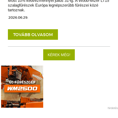
Most 10% kedvezménnyel július 31-ig. A Wood-Mizer LT15
szalagfűrészek Európa legnépszerűbb fűrészei közé
tartoznak.
2026.06.29.
TOVÁBB OLVASOM
KÉREK MÉG!
hirdetés