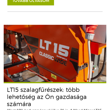
TOVÁBB OLVASOM
LT15 szalagfűrészek: több
lehetőség az Ön gazdasága
számára