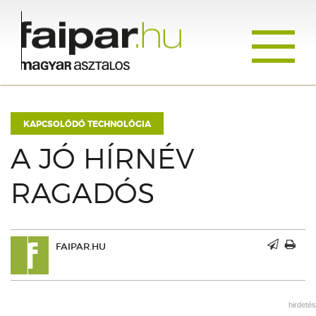
Toggle
navigati
KAPCSOLÓDÓ TECHNOLÓGIA
A JÓ HÍRNÉV
RAGADÓS
FAIPAR.HU
hirdetés