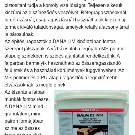
biztosítani tudja a komoly vízállóságot. Teljesen sikerült
kiszűrni az elszíneződés veszélyét. Rétegragasztásoknál,
furnérozásnál, csapragasztásnál használhatók ki ezen új
termék kiváló tulajdonságai, amelyek relatív alacsony árral
is párosulnak.
Az építési ragasztók a DANA LIM kínálatában fontos
szerepet játszanak. A vízbázisútól a legújabb MS-polimer
alapúig színekben is széles ajánlattal rendelkezünk. A
faiparban bármelyik használható az összeragasztandó
felületek és a használati körülmények függvényében. Az
MS-polimer és a PU-alapú ragasztók a legextrémebb
elvárásoknak is megfelelnek.
Az élzárás a faipari
munkák fontos része.
A DANA LIM mind
granulátum, mind
patron formájában
szinte az összes