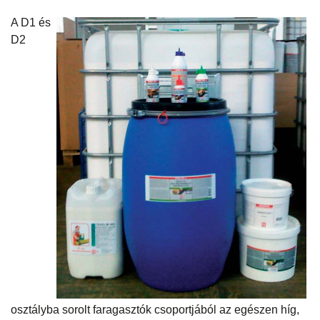
A D1 és
D2
osztályba sorolt faragasztók csoportjából az egészen híg,