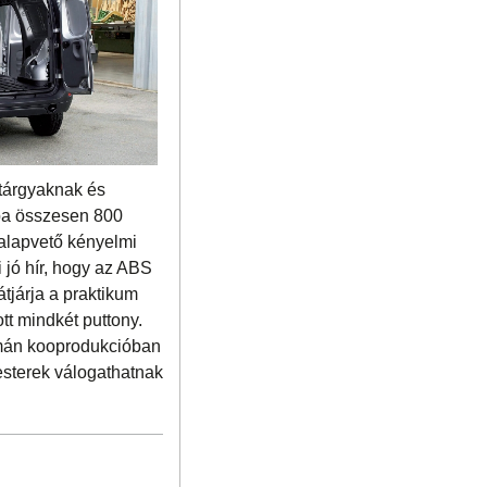
 tárgyaknak és
tba összesen 800
 alapvető kényelmi
 jó hír, hogy az ABS
átjárja a praktikum
tt mindkét puttony.
román kooprodukcióban
esterek válogathatnak