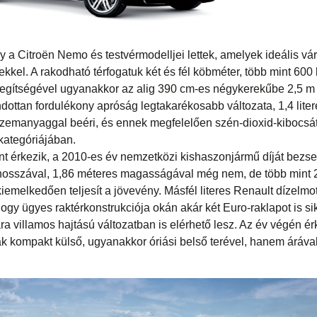
ály a Citroën Nemo és testvérmodelljei lettek, amelyek ideális v
kel. A rakodható térfogatuk két és fél köbméter, több mint 600 
segítségével ugyanakkor az alig 390 cm-es négykerekűbe 2,5 m 
ndottan fordulékony apróság legtakarékosabb változata, 1,4 liter
r üzemanyaggal beéri, és ennek megfelelően szén-dioxid-kibocsá
kategóriájában.
t érkezik, a 2010-es év nemzetközi kishaszonjármű díját bezse
hosszával, 1,86 méteres magasságával még nem, de több mint 
iemelkedően teljesít a jövevény. Másfél literes Renault dízelmo
ogy ügyes raktérkonstrukciója okán akár két Euro-raklapot is sik
a villamos hajtású változatban is elérhető lesz. Az év végén é
 kompakt külső, ugyanakkor óriási belső terével, hanem árával