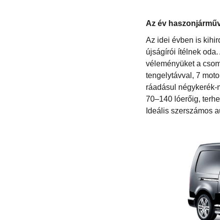
Az év haszonjárműv
Az idei évben is kihi
újságírói ítélnek oda
véleményüket a csoma
tengelytávval, 7 moto
ráadásul négykerék-m
70–140 lóerőig, terh
Ideális szerszámos au