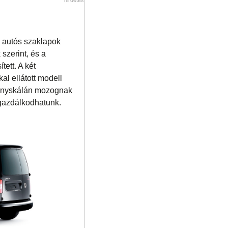
s autós szaklapok
szerint, és a
ett. A két
al ellátott modell
tményskálán mozognak
 gazdálkodhatunk.