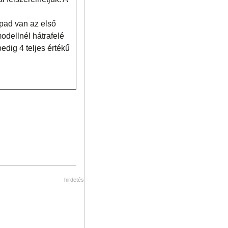
 pad van az első
dellnél hátrafelé
edig 4 teljes értékű
hirdetés