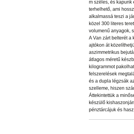
m széles, és kapunk e
terhelhető, ami hosszú
alkalmassá teszi a já
közel 300 literes ter
volumenű anyagok, s
A Van zárt belterét a 
ajtókon át közelíthet
aszimmetrikus bejutá
átlagos méretű készbú
kilogrammot pakolhatu
felszerelések megtal
és a dupla légzsák az
szelleme, hiszen szám
Áttekintettük a minő
készülő kishaszonjár
pénztárcájuk és haszn