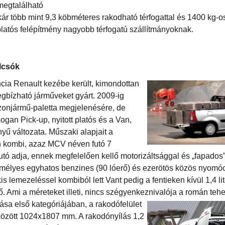
 megtalálható
ár több mint 9,3 köbméteres rakodható térfogattal és 1400 kg-o
platós felépítmény nagyobb térfogatú szállítmányoknak.
olcsók
ncia Renault kezébe került, kimondottan
egbízható járműveket gyárt. 2009-ig
szonjármű-paletta megjelenésére, de
gan Pick-up, nyitott platós és a Van,
nyű változata. Műszaki alapjait a
 kombi, azaz MCV néven futó 7
ó adja, ennek megfelelően kellő motorizáltsággal és „fapados” 
mélyes egyhatos benzines (90 lóerő) és ezerötös közös nyomóc
is lemezeléssel kombiból lett Vant pedig a fentieken kívül 1,4 li
tő. Ami a méreteket illeti, nincs szégyenkeznivalója a román te
ása első kategóriájában, a rakodófelület
között 1024x1807 mm. A rakodónyílás 1,2