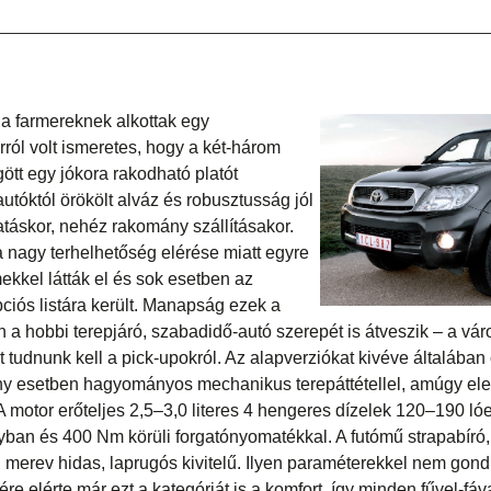
a farmereknek alkottak egy
rról volt ismeretes, hogy a két-három
tt egy jókora rakodható platót
rautóktól örökölt alváz és robusztusság jól
tatáskor, nehéz rakomány szállításakor.
a nagy terhelhetőség elérése miatt egyre
ekkel látták el és sok esetben az
ciós listára került. Manapság ezek a
 a hobbi terepjáró, szabadidő-autó szerepét is átveszik – a város
 tudnunk kell a pick-upokról. Az alapverziókat kivéve általában
y esetben hagyományos mechanikus terepáttétellel, amúgy elek
 A motor erőteljes 2,5–3,0 literes 4 hengeres dízelek 120–190 ló
yban és 400 Nm körüli forgatónyomatékkal. A futómű strapabíró
 merev hidas, laprugós kivitelű. Ilyen paraméterekkel nem gond 
re elérte már ezt a kategóriát is a komfort, így minden fűvel-fáva