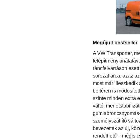
Megújult bestseller
A VW Transporter, me
felépítménykínálatáva
ráncfelvarráson eset
sorozat arca, azaz az 
most már illeszkedik 
beltéren is módosítot
szinte minden extra
váltó, menetstabilizát
gumiabroncsnyomás-e
személyszállító válto
bevezették az új, kö
rendelhető – mégis c