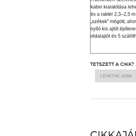
kabin kialakítása leh
és a raktér 2,3–2,5 m
„székek” mögött, aho
nyíló kis ajtót építe
oldalajtót és 5 szállíth
TETSZETT A CIKK?
LEHETNE JOBB
CIKKAJ