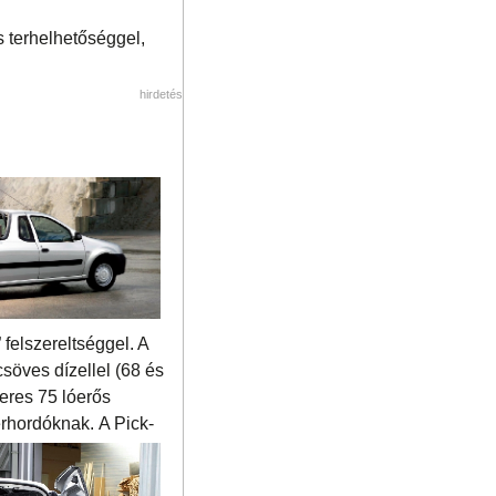
s terhelhetőséggel,
hirdetés
felszereltséggel. A
söves dízellel (68 és
teres 75 lóerős
herhordóknak.
A Pick-