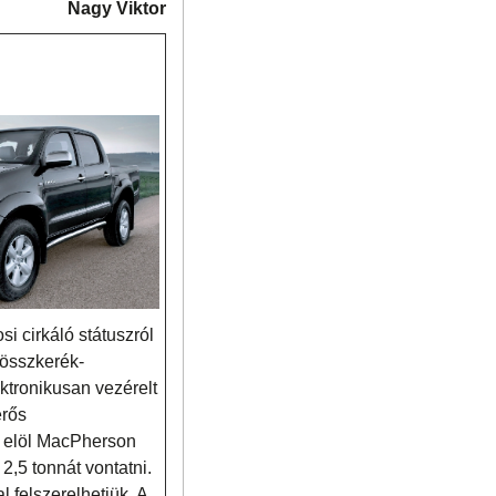
Nagy Viktor
i cirkáló státuszról
 összkerék-
tronikusan vezérelt
erős
, elöl MacPherson
2,5 tonnát vontatni.
l felszerelhetjük. A