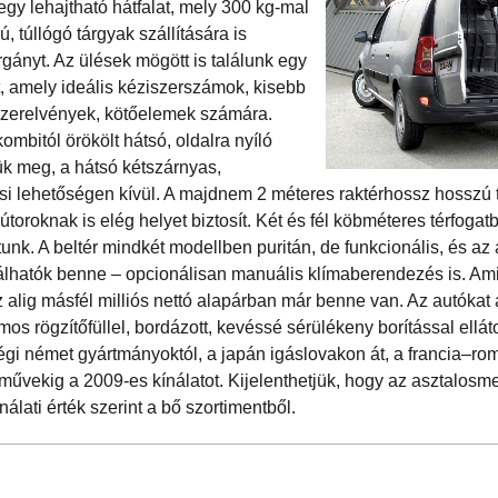
gy lehajtható hátfalat, mely 300 kg-mal
, túllógó tárgyak szállítására is
rgányt. Az ülések mögött is találunk egy
et, amely ideális kéziszerszámok, kisebb
zerelvények, kötőelemek számára.
kombitól örökölt hátsó, oldalra nyíló
jük meg, a hátsó kétszárnyas,
si lehetőségen kívül. A majdnem 2 méteres raktérhossz hosszú
toroknak is elég helyet biztosít. Két és fél köbméteres térfoga
nk. A beltér mindkét modellben puritán, de funkcionális, és az
álhatók benne – opcionálisan manuális klímaberendezés is. Ami
 alig másfél milliós nettó alapárban már benne van. Az autókat 
os rögzítőfüllel, bordázott, kevéssé sérülékeny borítással elláto
ségi német gyártmányoktól, a japán igáslovakon át, a francia–
művekig a 2009-es kínálatot. Kijelenthetjük, hogy az asztalosm
álati érték szerint a bő szortimentből.