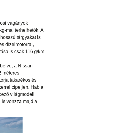
árosi vagányok
kg-mal terhelhetők. A
hosszú tárgyakat is
es dízelmotorral,
tása is csak 116 g/km
belve, a Nissan
2 méteres
torja takarékos és
errel cipeljen. Hab a
rkező világmodell
 is vonzza majd a