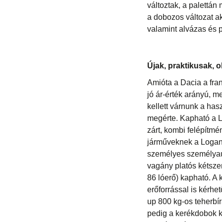
változtak, a palettán
a dobozos változat ak
valamint alvázas és 
Újak, praktikusak, 
Amióta a Dacia a fra
jó ár-érték arányú, m
kellett várnunk a ha
megérte. Kapható a Lo
zárt, kombi felépítmé
járműveknek a Logan
személyes személyaut
vagány platós kétsze
86 lóerő) kapható. A k
erőforrással is kérhe
up 800 kg-os teherbír
pedig a kerékdobok 