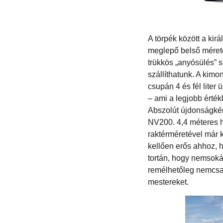
A törpék között a kir
meglepő belső méretek
trükkös „anyósülés” 
szállíthatunk. A kimo
csupán 4 és fél lite
– ami a legjobb érték
Abszolút újdonságkén
NV200. 4,4 méteres 
raktérméretével már k
kellően erős ahhoz, h
tortán, hogy nemsokár
remélhetőleg nemcsak
mestereket.