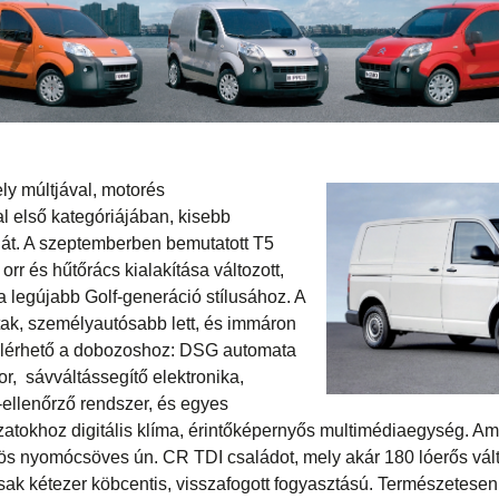
ly múltjával, motorés
l első kategóriájában, kisebb
t át. A szeptemberben bemutatott T5
orr és hűtőrács kialakítása változott,
a legújabb Golf-generáció stílusához. A
tak, személyautósabb lett, és immáron
 elérhető a dobozoshoz: DSG automata
or, sávváltássegítő elektronika,
llenőrző rendszer, és egyes
zatokhoz digitális klíma, érintőképernyős multimédiaegység. Ami 
zös nyomócsöves ún. CR TDI családot, mely akár 180 lóerős vál
sak kétezer köbcentis, visszafogott fogyasztású. Természetese