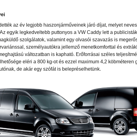
ei
rdették az év legjobb haszonjárműveinek járó díjat, melyet neve
. Az egyik legkedveltebb puttonyos a VW Caddy lett a publicisták 
gküldő szolgálatok, valamint egy olvasói szavazás is megerősít
rvariánssal, személyautókra jellemző menetkomforttal és extrákk
eghajtású változatban is kapható. Erőforrásai széles teljesí
elhetősége eléri a 800 kg-ot és ezzel maximum 4,2 köbméteren
tónak, de akár egy szófát is belepréselhetünk.