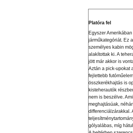
Platóra fel
Egyszer Amerikában 
járműkategóriát. Ez a
személyes kabin mögö
alakítottak ki. A tehe
jött már akkor is von
Aztán a pick-upokat 
fejlettebb futóműelem
összkerékhajtás is op
kisteherautók részben
nem is beszélve. Amit
meghajtásúak, néhán
differenciálzárakkal.
teljesítménytartomán
gólyalábas, míg hátul
A beltérben szerencsé