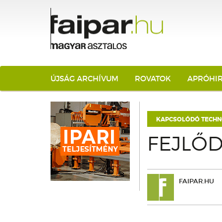
ÚJSÁG ARCHÍVUM
ROVATOK
APRÓHI
KAPCSOLÓDÓ TECHN
FEJLŐ
FAIPAR.HU