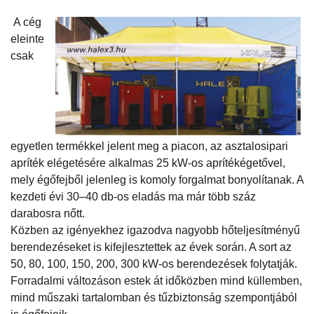
A cég
eleinte
csak
egyetlen termékkel jelent meg a piacon, az asztalosipari
apríték elégetésére alkalmas 25 kW-os aprítékégetővel,
mely égőfejből jelenleg is komoly forgalmat bonyolítanak. A
kezdeti évi 30–40 db-os eladás ma már több száz
darabosra nőtt.
Közben az igényekhez igazodva nagyobb hőteljesítményű
berendezéseket is kifejlesztettek az évek során. A sort az
50, 80, 100, 150, 200, 300 kW-os berendezések folytatják.
Forradalmi változáson estek át időközben mind küllemben,
mind műszaki tartalomban és tűzbiztonság szempontjából