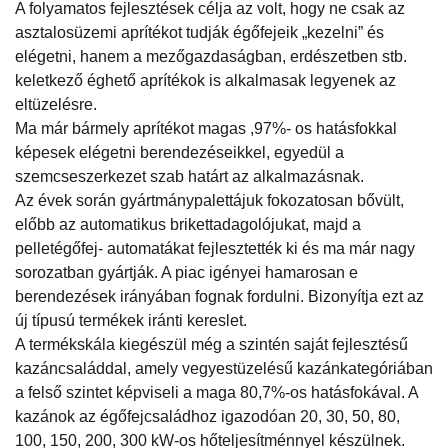
A folyamatos fejlesztések célja az volt, hogy ne csak az
asztalosüzemi aprítékot tudják égőfejeik „kezelni” és
elégetni, hanem a mezőgazdaságban, erdészetben stb.
keletkező éghető aprítékok is alkalmasak legyenek az
eltüzelésre.
Ma már bármely aprítékot magas ,97%- os hatásfokkal
képesek elégetni berendezéseikkel, egyedül a
szemcseszerkezet szab határt az alkalmazásnak.
Az évek során gyártmánypalettájuk fokozatosan bővült,
előbb az automatikus brikettadagolójukat, majd a
pelletégőfej- automatákat fejlesztették ki és ma már nagy
sorozatban gyártják. A piac igényei hamarosan e
berendezések irányában fognak fordulni. Bizonyítja ezt az
új típusú termékek iránti kereslet.
A termékskála kiegészül még a szintén saját fejlesztésű
kazáncsaláddal, amely vegyestüzelésű kazánkategóriában
a felső szintet képviseli a maga 80,7%-os hatásfokával. A
kazánok az égőfejcsaládhoz igazodóan 20, 30, 50, 80,
100, 150, 200, 300 kW-os hőteljesítménnyel készülnek.