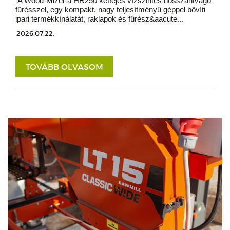
A Wood-Mizer a HR250 kétfejes vízszintes hosszantvágó
fűrésszel, egy kompakt, nagy teljesítményű géppel bővíti
ipari termékkínálatát, raklapok és fűrész&aacute...
2026.07.22.
TOVÁBB OLVASOM