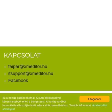
KAPCSOLAT
faipar@xmeditor.hu
itsupport@xmeditor.hu
Facebook
Ez a honlap sütiket használ. A sütik elfogadásával
Elfogadom
© Copyright 2026. X-meditor Kft.
kényelmesebbé teheti a böngészést. A honlap további
Minden jog fenntartva.
használatával hozzájárulását adja a sütik használatához. További információ:
Adatkezelési
szabályzat