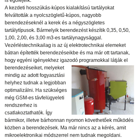
is égőfejeik.
A kezdeti hosszúkás-kúpos kialakítású tartályokat
felváltották a nyolcszögletű-kúpos, nagyobb
berendezéseknél a kerek és a négyszögletes
tartálytípusok. Bármelyik berendezést készítik 0,35, 0,50,
1,00, 2,00, és 3,00 m3-es tartálynagysággal.
Vezérléstechnikailag is az új elektrotechnikai elemeket
bátran építették berendezéseikbe és ma már ott tartanak,
hogy egyéni igényekhez igazodó programokkal látják el
berendezéseiket,
melyeket
mindig az adott fogyasztási
helyhez tudnak a legjobban
optimalizálni. Ha szükséges
még GSM-es távfelügyeleti
rendszerhez is
csatlakoztathatók. Így
bármikor, illetve bárhonnan nyomon követhetőek működés
közben a berendezések. Ma már nincs az a kérés, amit
mikroelektronikai módszerrel nem tudnak megoldani.