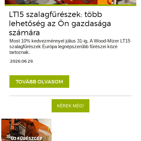
LT15 szalagfűrészek: több
lehetőség az Ön gazdasága
számára
Most 10% kedvezménnyel július 31-ig. A Wood-Mizer LT15
szalagfűrészek Európa legnépszerűbb fűrészei közé
tartoznak.
2026.06.29.
TOVÁBB OLVASOM
KÉREK MÉG!