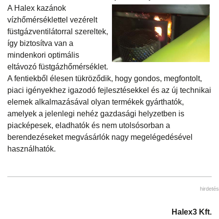
A Halex kazánok
vízhőmérséklettel vezérelt
füstgázventilátorral szereltek,
így biztosítva van a
mindenkori optimális
eltávozó füstgázhőmérséklet.
A fentiekből élesen tükröződik, hogy gondos, megfontolt,
piaci igényekhez igazodó fejlesztésekkel és az új technikai
elemek alkalmazásával olyan termékek gyárthatók,
amelyek a jelenlegi nehéz gazdasági helyzetben is
piacképesek, eladhatók és nem utolsósorban a
berendezéseket megvásárlók nagy megelégedésével
használhatók.
hirdetés
Halex3 Kft.