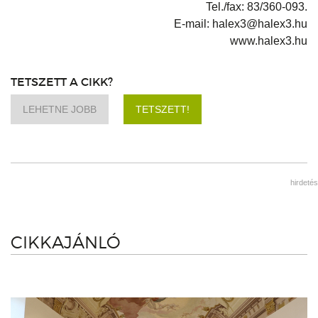
Tel./fax: 83/360-093.
E-mail: halex3@halex3.hu
www.halex3.hu
TETSZETT A CIKK?
LEHETNE JOBB
TETSZETT!
hirdetés
CIKKAJÁNLÓ