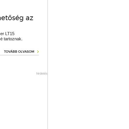
hetőség az
er LT15
é tartoznak.
TOVÁBB OLVASOM
hirdetés