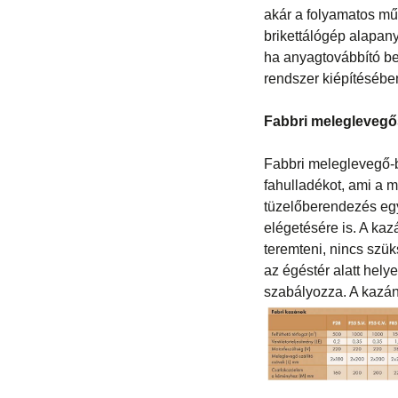
akár a folyamatos műk
brikettálógép alapan
ha anyagtovábbító ber
rendszer kiépítésében
Fabbri meleglevegő
Fabbri meleglevegő-
fahulladékot, ami a 
tüzelőberendezés egy
elégetésére is. A kaz
teremteni, nincs szük
az égéstér alatt hely
szabályozza. A kazán