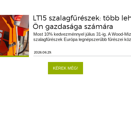
LT15 szalagfűrészek: több le
Ön gazdasága számára
Most 10% kedvezménnyel július 31-ig. A Wood-Miz
szalagfűrészek Európa legnépszerűbb fűrészei köz
2026.06.29.
KÉREK MÉG!