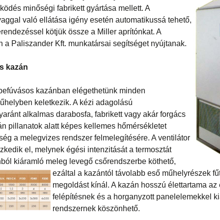
ödés minőségi fabrikett gyártása mellett. A
yaggal való ellátása igény esetén automatikussá tehető,
endezéssel kötjük össze a Miller aprítónkat. A
 a Paliszander Kft. munkatársai segítséget nyújtanak.
s kazán
befúvásos kazánban elégethetünk minden
műhelyben keletkezik. A kézi adagolású
aránt alkalmas darabosfa, fabrikett vagy akár forgács
án pillanatok alatt képes kellemes hőmérsékletet
ség a melegvizes rendszer felmelegítésére. A ventilátor
ezkedik el, melynek égési intenzitását a termosztát
ból kiáramló meleg levegő csőrendszerbe köthető,
ezáltal a kazántól távolabb eső
műhelyrészek fű
megoldást kínál. A kazán hosszú élettartama az
felépítésnek és a horganyzott panelelemekkel kia
rendszernek köszönhető.