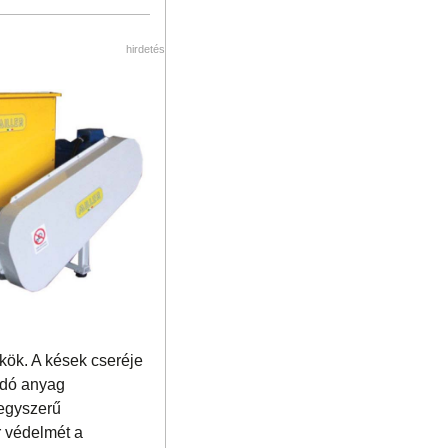
hirdetés
ökök. A kések cseréje
ndó an
yag
 egyszerű
r védelmét a