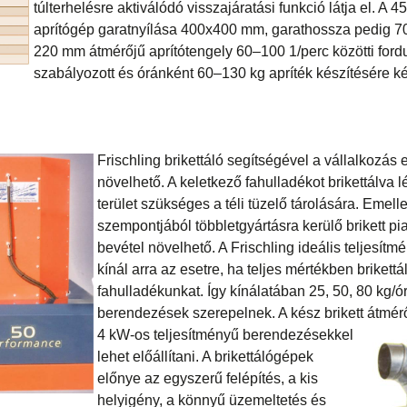
túlterhelésre aktiválódó visszajáratási funkció látja el. A 
aprítógép garatnyílása 400x400 mm, garathossza pedig 
220 mm átmérőjű aprítótengely 60–100 1/perc közötti for
szabályozott és óránként 60–130 kg apríték készítésére k
Frischling brikettáló segítségével a vállalkozá
növelhető. A keletkező fahulladékot brikettálva
terület szükséges a téli tüzelő tárolására. Emell
szempontjából többletgyártásra kerülő brikett pia
bevétel növelhető. A Frischling ideális teljesítmé
kínál arra az esetre, ha teljes mértékben brikettá
fahulladékunkat. Így kínálatában 25, 50, 80 kg/ó
berendezések szerepelnek. A kész brikett átmér
4 kW-os teljesítményű berendez
ésekkel
lehet előállítani. A brikettálógépek
előnye az egyszerű felépítés, a kis
helyigény, a könnyű üzemeltetés és