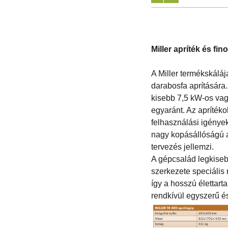
Miller apríték és fin
A Miller termékskálája
darabosfa aprítására
kisebb 7,5 kW-os vag
egyaránt. Az aprítéko
felhasználási igények
nagy kopásállóságú a
tervezés jellemzi.
A gépcsalád legkiseb
szerkezete speciális
így a hosszú élettart
rendkívül egyszerű é