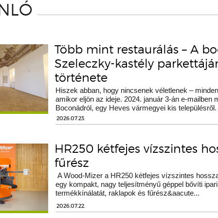
ÁNLÓ
Több mint restaurálás – A b
Szeleczky-kastély parkettáj
története
Hiszek abban, hogy nincsenek véletlenek – minden 
amikor eljön az ideje. 2024. január 3-án e-mailben
Boconádról, egy Heves vármegyei kis településről.
2026.07.23.
HR250 kétfejes vízszintes h
fűrész
A Wood-Mizer a HR250 kétfejes vízszintes hossza
egy kompakt, nagy teljesítményű géppel bővíti ipari
termékkínálatát, raklapok és fűrész&aacute...
2026.07.22.