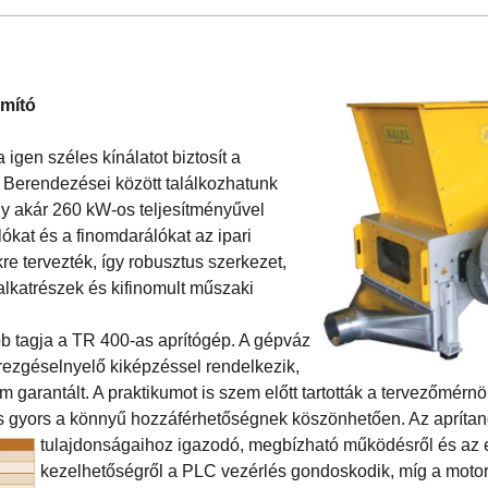
omító
 igen széles kínálatot biztosít a
. Berendezései között találkozhatunk
y akár 260 kW-os teljesítményűvel
lókat és a finomdarálókat az ipari
re tervezték, így robusztus szerkezet,
lkatrészek és kifinomult műszaki
b tagja a TR 400-as aprítógép. A gépváz
 rezgéselnyelő kiképzéssel rendelkezik,
am garantált. A praktikumot is szem előtt tartották a tervezőmérn
s gyors a könnyű hozzáférhetőségnek köszönhetően. Az apríta
tulajdonságaihoz igazodó, megbízható működésről és az
kezelhetőségről a PLC vezérlés gondoskodik, míg a moto