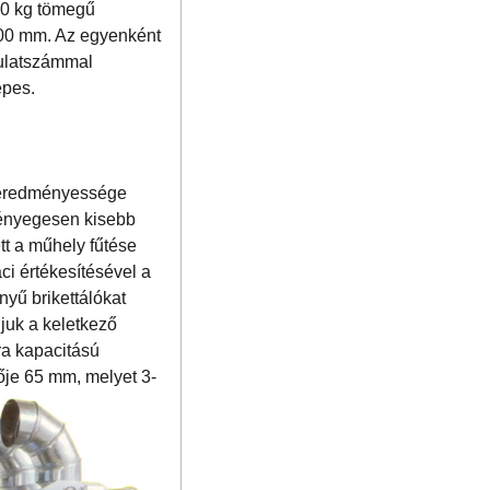
450 kg tömegű
700 mm. Az egyenként
dulatszámmal
épes.
s eredményessége
 lényegesen kisebb
ett a műhely fűtése
ci értékesítésével a
nyű brikettálókat
ljuk a keletkező
ra kapacitású
ője 65 mm, melyet 3-