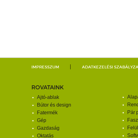
IMPRESSZUM
ADATKEZELÉSI SZABÁLYZ
ROVATAINK
Alap
Ajtó-ablak
Ren
Bútor és design
Pár 
Fatermék
Fasz
Gép
Felü
Gazdaság
Soft
Oktatás