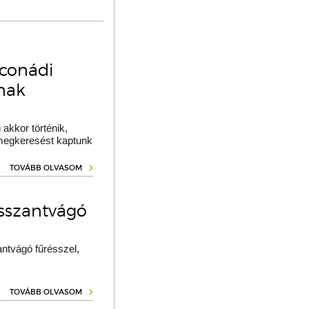
oconádi
ának
akkor történik,
 megkeresést kaptunk
TOVÁBB OLVASOM
osszantvágó
ntvágó fűrésszel,
TOVÁBB OLVASOM