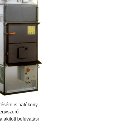
tésére is hatékony
 egyszerű
lakított befúvatási