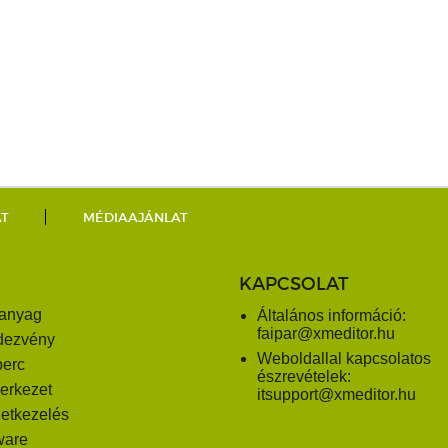
AT
MÉDIAAJÁNLAT
KAPCSOLAT
anyag
Általános információ:
faipar@xmeditor.hu
dezvény
Weboldallal kapcsolatos
perc
észrevételek:
erkezet
itsupport@xmeditor.hu
letkezelés
ware