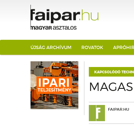
ÚJSÁG ARCHÍVUM
ROVATOK
APRÓHI
KAPCSOLÓDÓ TECHN
MAGAS 
FAIPAR.HU