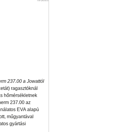
herm 237.00 a Jowattól
etát) ragasztóknál
as hőmérsékletnek
therm 237.00 az
sználatos EVA alapú
ott, műgyantával
atos gyártási