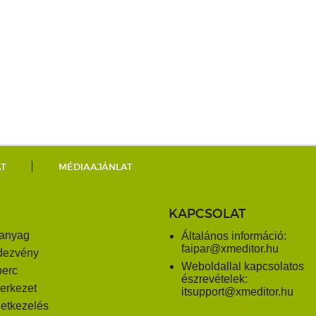
AT
MÉDIAAJÁNLAT
KAPCSOLAT
anyag
Általános információ:
faipar@xmeditor.hu
dezvény
Weboldallal kapcsolatos
perc
észrevételek:
erkezet
itsupport@xmeditor.hu
letkezelés