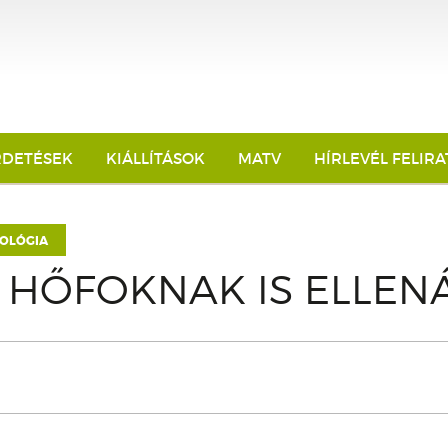
RDETÉSEK
KIÁLLÍTÁSOK
MATV
HÍRLEVÉL FELIR
OLÓGIA
HŐFOKNAK IS ELLEN