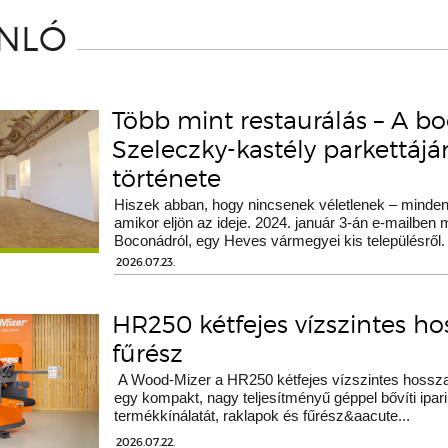
ÁNLÓ
Több mint restaurálás – A b
Szeleczky-kastély parkettáj
története
Hiszek abban, hogy nincsenek véletlenek – minden 
amikor eljön az ideje. 2024. január 3-án e-mailben
Boconádról, egy Heves vármegyei kis településről.
2026.07.23.
HR250 kétfejes vízszintes h
fűrész
A Wood-Mizer a HR250 kétfejes vízszintes hossza
egy kompakt, nagy teljesítményű géppel bővíti ipari
termékkínálatát, raklapok és fűrész&aacute...
2026.07.22.