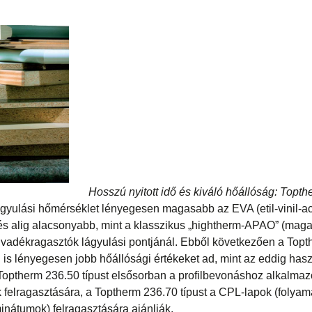
Hosszú nyitott idő és kiváló hőállóság: Topt
ágyulási hőmérséklet lényegesen magasabb az EVA (etil-vinil-ac
és alig alacsonyabb, mint a klasszikus „hightherm-APAO” (mag
 olvadékragasztók lágyulási pontjánál. Ebből következően a Top
 is lényegesen jobb hőállósági értékeket ad, mint az eddig ha
Toptherm 236.50 típust elsősorban a profilbevonáshoz alkalmaz
k felragasztására, a Toptherm 236.70 típust a CPL-lapok (folyam
minátumok) felragasztására ajánlják.