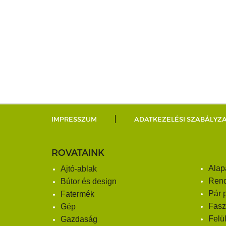
IMPRESSZUM
ADATKEZELÉSI SZABÁLYZ
ROVATAINK
Alap
Ajtó-ablak
Ren
Bútor és design
Pár 
Fatermék
Fasz
Gép
Felü
Gazdaság