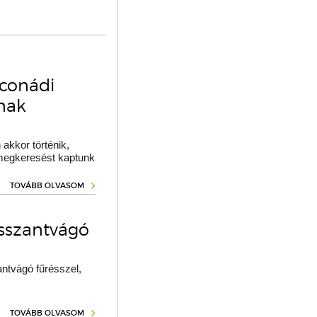
oconádi
ának
akkor történik,
 megkeresést kaptunk
TOVÁBB OLVASOM
osszantvágó
ntvágó fűrésszel,
TOVÁBB OLVASOM