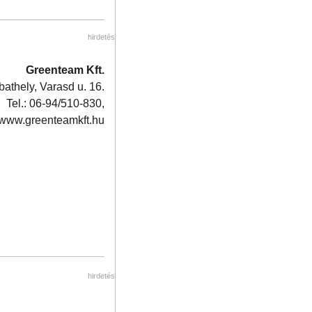
hirdetés
Greenteam Kft.
thely, Varasd u. 16.
Tel.: 06-94/510-830,
www.greenteamkft.hu
hirdetés