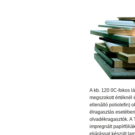
A kb. 120 0C-fokos l
megszokott értéknél 
ellenálló poliolefin)
élragasztás esetében
olvadékragasztók. A 
impregnált papírfóliá
eljárással készült la