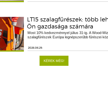
LT15 szalagfűrészek: több le
Ön gazdasága számára
Most 10% kedvezménnyel július 31-ig. A Wood-Miz
szalagfűrészek Európa legnépszerűbb fűrészei köz
2026.06.29.
KÉREK MÉG!