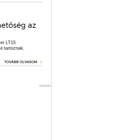
hetőség az
er LT15
é tartoznak.
TOVÁBB OLVASOM
hirdetés