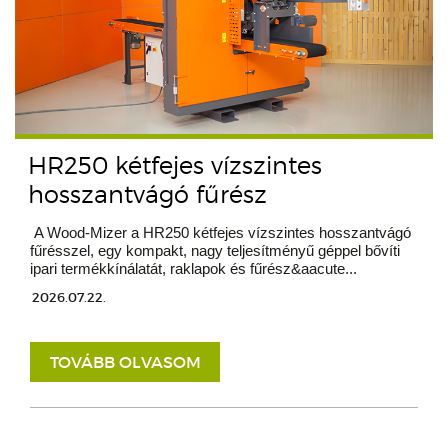
HR250 kétfejes vízszintes
hosszantvágó fűrész
A Wood-Mizer a HR250 kétfejes vízszintes hosszantvágó
fűrésszel, egy kompakt, nagy teljesítményű géppel bővíti
ipari termékkínálatát, raklapok és fűrész&aacute...
2026.07.22.
TOVÁBB OLVASOM