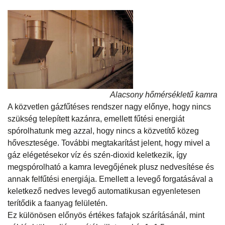
Alacsony hőmérsékletű kamra
A közvetlen gázfűtéses rendszer nagy előnye, hogy nincs
szükség telepített kazánra, emellett fűtési energiát
spórolhatunk meg azzal, hogy nincs a közvetítő közeg
hővesztesége. További megtakarítást jelent, hogy mivel a
gáz elégetésekor víz és szén-dioxid keletkezik, így
megspórolható a kamra levegőjének plusz nedvesítése és
annak felfűtési energiája. Emellett a levegő forgatásával a
keletkező nedves levegő automatikusan egyenletesen
terítődik a faanyag felületén.
Ez különösen előnyös értékes fafajok szárításánál, mint