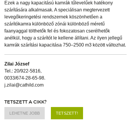
Ezek a nagy kapacitású kamrák tűlevelűek hatékony
szárítására alkalmasak. A speciálisan megtervezett
levegőkeringetési rendszernek köszönhetően a
szárítókamra különböző zónái különböző méretű
faanyaggal tölthetők fel és fokozatosan cserélhetők
anélkül, hogy a szárítót le kellene állítani. Az ilyen jellegű
kamrák szárítási kapacitása 750–2500 m3 között változhat.
Zilai József
Tel.: 20/922-5816,
0033/674-28-65-98.
j.zilai@cathild.com
TETSZETT A CIKK?
LEHETNE JOBB
TETSZETT!