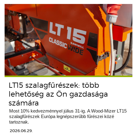
LT15 szalagfűrészek: több
lehetőség az Ön gazdasága
számára
Most 10% kedvezménnyel július 31-ig. A Wood-Mizer LT15
szalagfűrészek Európa legnépszerűbb fűrészei közé
tartoznak.
2026.06.29.