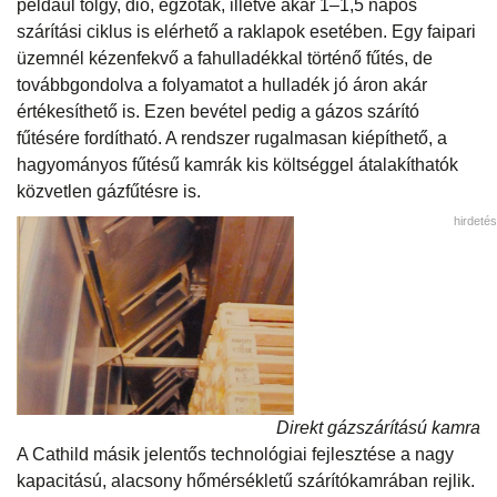
például tölgy, dió, egzóták, illetve akár 1–1,5 napos
szárítási ciklus is elérhető a raklapok esetében. Egy faipari
üzemnél kézenfekvő a fahulladékkal történő fűtés, de
továbbgondolva a folyamatot a hulladék jó áron akár
értékesíthető is. Ezen bevétel pedig a gázos szárító
fűtésére fordítható. A rendszer rugalmasan kiépíthető, a
hagyományos fűtésű kamrák kis költséggel átalakíthatók
közvetlen gázfűtésre is.
hirdetés
Direkt gázszárítású kamra
A Cathild másik jelentős technológiai fejlesztése a nagy
kapacitású, alacsony hőmérsékletű szárítókamrában rejlik.