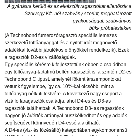
A gyártásra kerülő és az elkészült ragasztókat ellenőrzik a
Szolvegy Kft.-nél szabvány szerint, meghatározott
gyakorisággal, szabványos
bükk próbatesteken
(A Technobond furnérozóragasztó speciális lemezes
szerkezetű töltőanyaggal és a nyitott időt megnövelő
adalékkal további járulékos előnyökkel rendelkezik). Ezek
a ragasztók D2-es vízállóságúak.
Egy speciális kérésre kifejlesztettünk ebben a családban
egy töltőanyag-tartalmú beltéri ragasztót is, a szintén D2-es
Technobond C típust, amelynél főként árszempontokat
vettünk figyelembe, így ca. 10%-kal olcsóbb, mint a
töltőanyag nélküli testvére. A következő nagy csoport a
vízálló faragasztók családja, ahol D4-es és D3-as
ragasztók találhatóak. A Technobond D3- as ragasztónk
nagyon jó ár/érték aránnyal büszkélkedhet és egy adalék
segítségével könnyedén D4-essé alakítható.
A D4-es (víz- és főzésálló) kategóriában egykomponensű