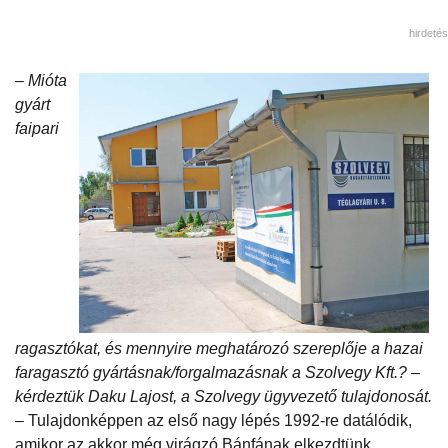
hirdetés
– Mióta
gyárt
faipari
ragasztókat, és mennyire meghatározó szereplője a hazai
faragasztó gyártásnak/forgalmazásnak a Szolvegy Kft.? –
kérdeztük Daku Lajost, a Szolvegy ügyvezető tulajdonosát.
– Tulajdonképpen az első nagy lépés 1992-re datálódik,
amikor az akkor még virágzó Bánfának elkezdtünk