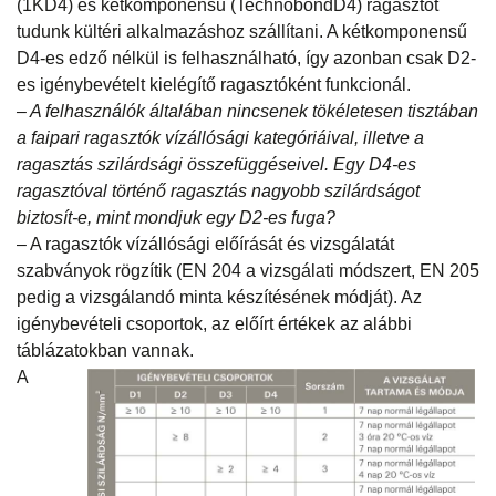
(1KD4) és kétkomponensű (TechnobondD4) ragasztót
tudunk kültéri alkalmazáshoz szállítani. A kétkomponensű
D4-es edző nélkül is felhasználható, így azonban csak D2-
es igénybevételt kielégítő ragasztóként funkcionál.
– A felhasználók általában nincsenek tökéletesen tisztában
a faipari ragasztók vízállósági kategóriáival, illetve a
ragasztás szilárdsági összefüggéseivel. Egy D4-es
ragasztóval történő ragasztás nagyobb szilárdságot
biztosít-e, mint mondjuk egy D2-es fuga?
– A ragasztók vízállósági előírását és vizsgálatát
szabványok rögzítik (EN 204 a vizsgálati módszert, EN 205
pedig a vizsgálandó minta készítésének módját). Az
igénybevételi csoportok, az előírt értékek az alábbi
táblázatokban vannak.
A