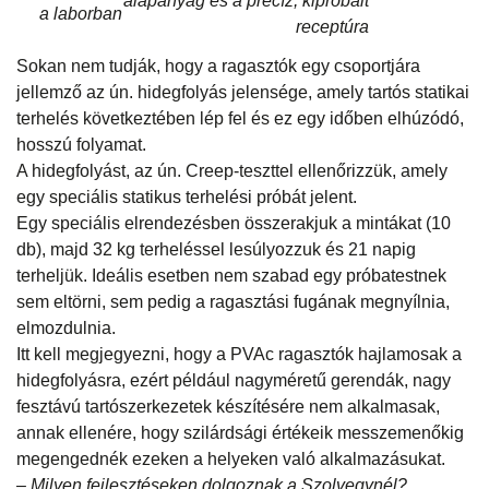
alapanyag és a precíz, kipróbált
a laborban
receptúra
Sokan nem tudják, hogy a ragasztók egy csoportjára
jellemző az ún. hidegfolyás jelensége, amely tartós statikai
terhelés következtében lép fel és ez egy időben elhúzódó,
hosszú folyamat.
A hidegfolyást, az ún. Creep-teszttel ellenőrizzük, amely
egy speciális statikus terhelési próbát jelent.
Egy speciális elrendezésben összerakjuk a mintákat (10
db), majd 32 kg terheléssel lesúlyozzuk és 21 napig
terheljük. Ideális esetben nem szabad egy próbatestnek
sem eltörni, sem pedig a ragasztási fugának megnyílnia,
elmozdulnia.
Itt kell megjegyezni, hogy a PVAc ragasztók hajlamosak a
hidegfolyásra, ezért például nagyméretű gerendák, nagy
fesztávú tartószerkezetek készítésére nem alkalmasak,
annak ellenére, hogy szilárdsági értékeik messzemenőkig
megengednék ezeken a helyeken való alkalmazásukat.
– Milyen fejlesztéseken dolgoznak a Szolvegynél?