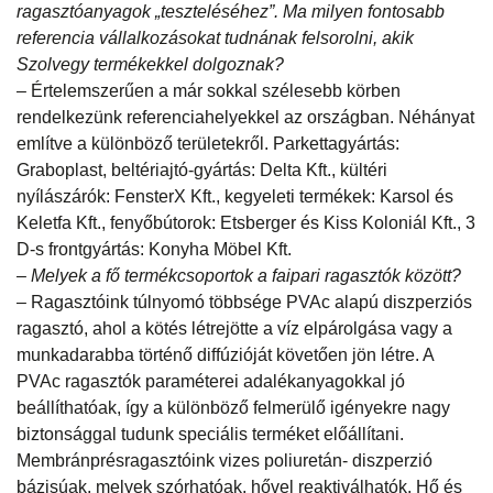
ragasztóanyagok „teszteléséhez”. Ma milyen fontosabb
referencia vállalkozásokat tudnának felsorolni, akik
Szolvegy termékekkel dolgoznak?
– Értelemszerűen a már sokkal szélesebb körben
rendelkezünk referenciahelyekkel az országban. Néhányat
említve a különböző területekről. Parkettagyártás:
Graboplast, beltériajtó-gyártás: Delta Kft., kültéri
nyílászárók: FensterX Kft., kegyeleti termékek: Karsol és
Keletfa Kft., fenyőbútorok: Etsberger és Kiss Koloniál Kft., 3
D-s frontgyártás: Konyha Möbel Kft.
– Melyek a fő termékcsoportok a faipari ragasztók között?
– Ragasztóink túlnyomó többsége PVAc alapú diszperziós
ragasztó, ahol a kötés létrejötte a víz elpárolgása vagy a
munkadarabba történő diffúzióját követően jön létre. A
PVAc ragasztók paraméterei adalékanyagokkal jó
beállíthatóak, így a különböző felmerülő igényekre nagy
biztonsággal tudunk speciális terméket előállítani.
Membránprésragasztóink vizes poliuretán- diszperzió
bázisúak, melyek szórhatóak, hővel reaktiválhatók. Hő és