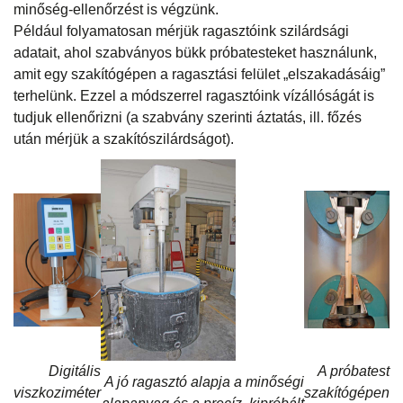
minőség-ellenőrzést is végzünk.
Például folyamatosan mérjük ragasztóink szilárdsági
adatait, ahol szabványos bükk próbatesteket használunk,
amit egy szakítógépen a ragasztási felület „elszakadásáig”
terhelünk. Ezzel a módszerrel ragasztóink vízállóságát is
tudjuk ellenőrizni (a szabvány szerinti áztatás, ill. főzés
után mérjük a szakítószilárdságot).
Digitális
A próbatest
A jó ragasztó alapja a minőségi
viszkoziméter
szakítógépen