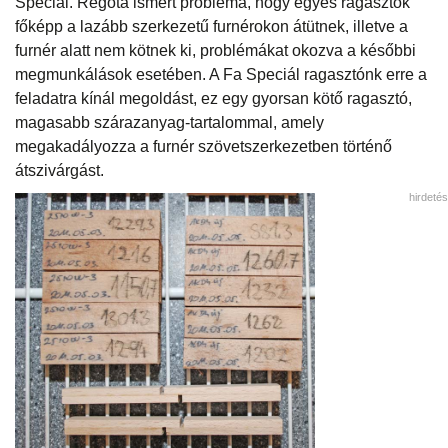
Speciál. Régóta ismert probléma, hogy egyes ragasztók
főképp a lazább szerkezetű furnérokon átütnek, illetve a
furnér alatt nem kötnek ki, problémákat okozva a későbbi
megmunkálások esetében. A Fa Speciál ragasztónk erre a
feladatra kínál megoldást, ez egy gyorsan kötő ragasztó,
magasabb szárazanyag-tartalommal, amely
megakadályozza a furnér szövetszerkezetben történő
átszivárgást.
hirdetés