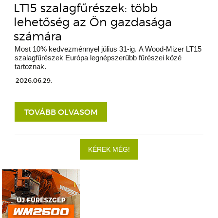
LT15 szalagfűrészek: több
lehetőség az Ön gazdasága
számára
Most 10% kedvezménnyel július 31-ig. A Wood-Mizer LT15
szalagfűrészek Európa legnépszerűbb fűrészei közé
tartoznak.
2026.06.29.
TOVÁBB OLVASOM
KÉREK MÉG!