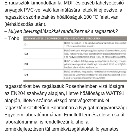
E ragasztók kimondottan fa, MDF és egyéb fahelyettesítő
anyagok PVC-vel való laminálására lettek kifejlesztve, a
ragasztók szórhatóak és hőállóságuk 100 °C felett van
(térhálósodás után).
– Milyen bevizsgálásokkal rendelkeznek a ragasztók?
– Több
ragasztónkat bevizsgáltattuk Rosenheimben vízállóságra
az EN204 szabvány alapján, illetve hőállóságra WATT91
alapján, illetve számos vizsgálatot végeztettünk el
ragasztóinkat illetően Sopronban a Nyugat-magyarországi
Egyetem laboratóriumában. Emellett természetesen saját
laboratóriummal is rendelkezünk, ahol a
termékfejlesztésen túl termékvizsgálatokat, folyamatos