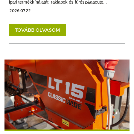
ipari termékkínálatát, raklapok és fűrész&aacute...
2026.07.22.
TOVÁBB OLVASOM