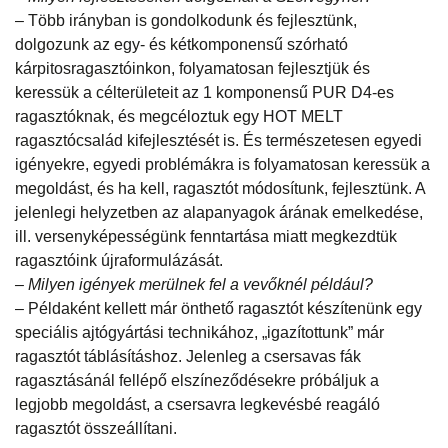
– Több irányban is gondolkodunk és fejlesztünk,
dolgozunk az egy- és kétkomponensű szórható
kárpitosragasztóinkon, folyamatosan fejlesztjük és
keressük a célterületeit az 1 komponensű PUR D4-es
ragasztóknak, és megcéloztuk egy HOT MELT
ragasztócsalád kifejlesztését is. És természetesen egyedi
igényekre, egyedi problémákra is folyamatosan keressük a
megoldást, és ha kell, ragasztót módosítunk, fejlesztünk. A
jelenlegi helyzetben az alapanyagok árának emelkedése,
ill. versenyképességünk fenntartása miatt megkezdtük
ragasztóink újraformulázását.
– Milyen igények merülnek fel a vevőknél például?
– Példaként kellett már önthető ragasztót készítenünk egy
speciális ajtógyártási technikához, „igazítottunk” már
ragasztót táblásításhoz. Jelenleg a csersavas fák
ragasztásánál fellépő elszíneződésekre próbáljuk a
legjobb megoldást, a csersavra legkevésbé reagáló
ragasztót összeállítani.