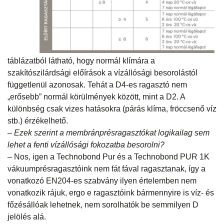
táblázatból látható, hogy normál klímára a
szakítószilárdsági előírások a vízállósági besorolástól
függetlenül azonosak. Tehát a D4-es ragasztó nem
„erősebb” normál körülmények között, mint a D2. A
különbség csak vizes hatásokra (párás klíma, fröccsenő víz
stb.) érzékelhető.
– Ezek szerint a membránprésragasztókat logikailag sem
lehet a fenti vízállósági fokozatba besorolni?
– Nos, igen a Technobond Pur és a Technobond PUR 1K
vákuumprésragasztóink nem fát fával ragasztanak, így a
vonatkozó EN204-es szabvány ilyen értelemben nem
vonatkozik rájuk, ergo e ragasztóink bármennyire is víz- és
főzésállóak lehetnek, nem sorolhatók be semmilyen D
jelölés alá.