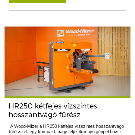
HR250 kétfejes vízszintes
hosszantvágó fűrész
A Wood-Mizer a HR250 kétfejes vízszintes hosszantvágó
fűrésszel, egy kompakt, nagy teljesítményű géppel bővíti