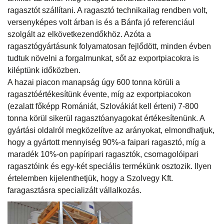
ragasztót szállítani. A ragasztó technikailag rendben volt,
versenyképes volt árban is és a Bánfa jó referenciául
szolgált az elkövetkezendőkhöz. Azóta a
ragasztógyártásunk folyamatosan fejlődött, minden évben
tudtuk növelni a forgalmunkat, sőt az exportpiacokra is
kiléptünk időközben.
A hazai piacon manapság úgy 600 tonna körüli a
ragasztóértékesítünk évente, míg az exportpiacokon
(ezalatt főképp Romániát, Szlovákiát kell érteni) 7-800
tonna körül sikerül ragasztóanyagokat értékesítenünk. A
gyártási oldalról megközelítve az arányokat, elmondhatjuk,
hogy a gyártott mennyiség 90%-a faipari ragasztó, míg a
maradék 10%-on papíripari ragasztók, csomagolóipari
ragasztóink és egy-két speciális termékünk osztozik. Ilyen
értelemben kijelenthetjük, hogy a Szolvegy Kft.
faragasztásra specializált vállalkozás.