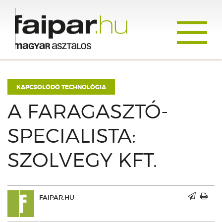
Toggle
navigati
KAPCSOLÓDÓ TECHNOLÓGIA
A FARAGASZTÓ-
SPECIALISTA:
SZOLVEGY KFT.
FAIPAR.HU