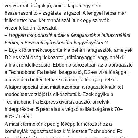
vegyszerállóságuk jó, amit a faipari egyetem
összehasonlító vizsgálata is igazol. A lengyel faipar már
felfedezte: havi két tonnát szállítunk egy szlovák
viszonteladón keresztül.
– Hogyan csoportosíthatóak a faragasztók a felhasználási
terület, a tervezett igénybevétel függvényében?
– Egyik fő termékcsoportunk a beltéri faragasztók, amelyek
D2-es vízállósági fokozattal, töltőanyaggal vagy anélkül
állnak rendelkezésre. Ebben a sorozatban az alapragasztó
a Technobond Fa beltéri faragasztó, D2-es vízállósággal,
alapvetően beltéri felhasználásra, töltőanyag nélkül.
A faipar specialitása miatt azonban a ragasztóknak két
módosított verzióját is elkészítettük. Ezek egyike a
Technobond Fa Express gyorsragasztó, amelyik
hidegprésben 5 perc alatt a végső szilárdságának 70–
80%-át eléri.
A másik termékünk pedig főképp furnérozáshoz a
keményfák ragasztásához kifejlesztett Technobond Fa