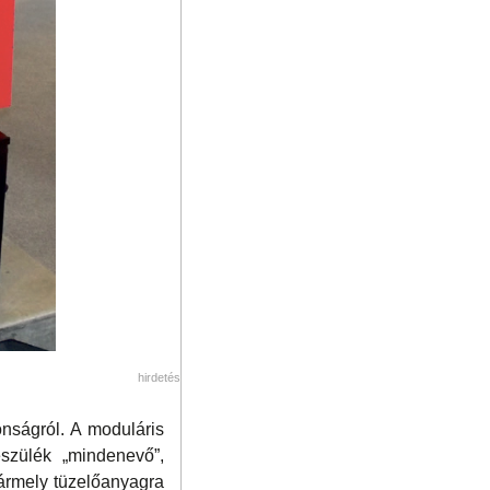
hirdetés
nságról. A moduláris
szülék „mindenevő”,
bármely tüzelőanyagra