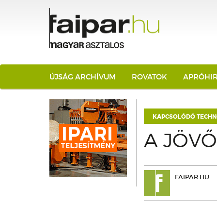
ÚJSÁG ARCHÍVUM
ROVATOK
APRÓHI
KAPCSOLÓDÓ TECHN
A JÖV
FAIPAR.HU