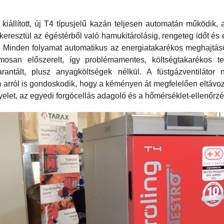
iállított, új T4 típusjelű kazán teljesen automatán működik, 
 keresztül az égéstérből való hamukitárolásig, rengeteg időt é
. Minden folyamat automatikus az energiatakarékos meghajtáso
lamosan előszerelt, így problémamentes, költségtakarékos t
rantált, plusz anyagköltségek nélkül. A füstgázventilátor
arról is gondoskodik, hogy a kéményen át megfelelően eltávoz
elet, az egyedi forgócellás adagoló és a hőmérséklet-ellenőrz