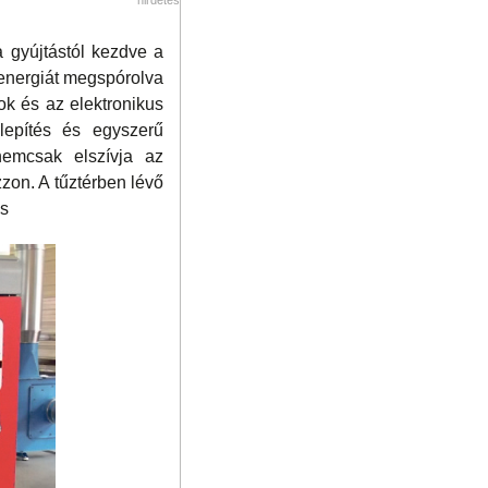
a gyújtástól kezdve a
s energiát megspórolva
k és az elektronikus
elepítés és egyszerű
 nemcsak elszívja az
zon. A tűztérben lévő
és