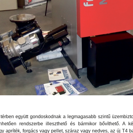
ó térben együtt gondoskodnak a legmagasabb szintű üzembizto
hetően rendszerbe illeszthető és bármikor bővíthető. A ké
y apríték, forgács vagy pellet, száraz vagy nedves, az új T4 