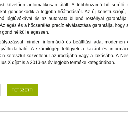
 követően automatikusan átáll. A többhuzamú hőcserélő na
okkal gondoskodik a legjobb hőátadásról. Az új konstrukciój
rbó légfúvókával és az automata billenő rostéllyal garantálj
. Az égés és a hőcserélés precíz elválasztása garantálja, hogy
s gond nélkül elégessen.
ályozással minden információ és beállítási adat modemen 
változtatható. A számítógép felügyeli a kazánt és információ
n keresztül közvetlenül az irodájába vagy a lakásába. A Nes
lus X díjat is a 2013-as év legjobb terméke kategóriában.
TETSZETT!