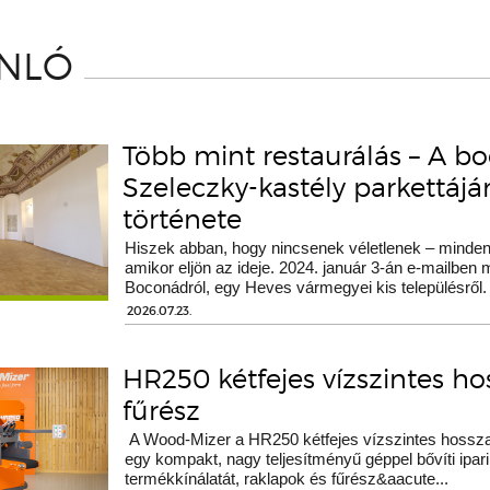
ÁNLÓ
Több mint restaurálás – A b
Szeleczky-kastély parkettáj
története
Hiszek abban, hogy nincsenek véletlenek – minden 
amikor eljön az ideje. 2024. január 3-án e-mailben
Boconádról, egy Heves vármegyei kis településről.
2026.07.23.
HR250 kétfejes vízszintes h
fűrész
A Wood-Mizer a HR250 kétfejes vízszintes hossza
egy kompakt, nagy teljesítményű géppel bővíti ipari
termékkínálatát, raklapok és fűrész&aacute...