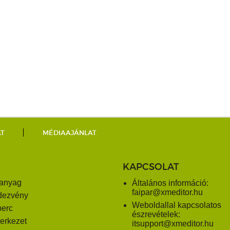
AT
MÉDIAAJÁNLAT
KAPCSOLAT
anyag
Általános információ:
faipar@xmeditor.hu
dezvény
Weboldallal kapcsolatos
perc
észrevételek:
erkezet
itsupport@xmeditor.hu