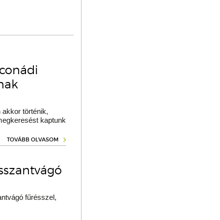
oconádi
ának
akkor történik,
 megkeresést kaptunk
TOVÁBB OLVASOM
osszantvágó
ntvágó fűrésszel,