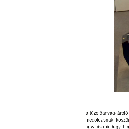
a tüzelőanyag-tárol
megoldásnak köszön
ugyanis mindegy, hog