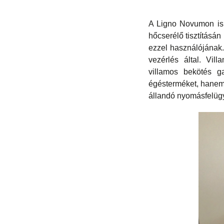
A Ligno Novumon is k
hőcserélő tisztításán
ezzel használójának
vezérlés által. Vil
villamos bekötés ga
égésterméket, hanem 
állandó nyomásfelügy