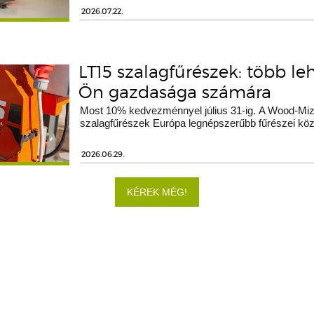
2026.07.22.
LT15 szalagfűrészek: több le
Ön gazdasága számára
Most 10% kedvezménnyel július 31-ig. A Wood-Miz
szalagfűrészek Európa legnépszerűbb fűrészei köz
2026.06.29.
KÉREK MÉG!