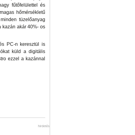
gy fűtőfelülettel és
ú, magas hőmérsékletű
a minden tüzelőanyag
 a kazán akár 40%- os
és PC-n keresztül is
kat küld a digitális
tro ezzel a kazánnal
hirdetés