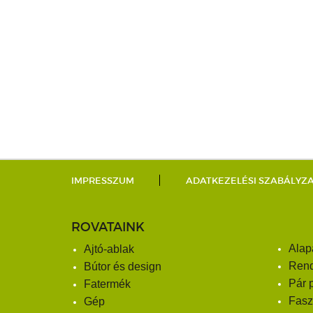
IMPRESSZUM
ADATKEZELÉSI SZABÁLYZ
ROVATAINK
Alap
Ajtó-ablak
Ren
Bútor és design
Pár 
Fatermék
Fasz
Gép