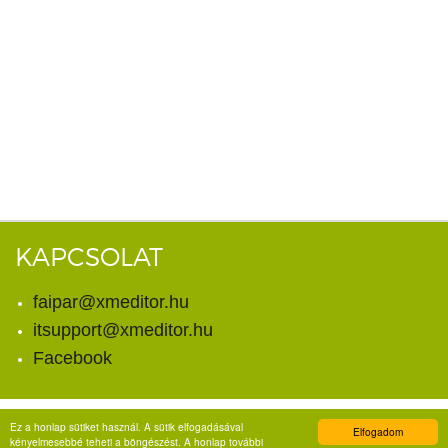
KAPCSOLAT
faipar@xmeditor.hu
itsupport@xmeditor.hu
Facebook
Ez a honlap sütiket használ. A sütik elfogadásával
Elfogadom
© Copyright 2026. X-meditor Kft.
kényelmesebbé teheti a böngészést. A honlap további