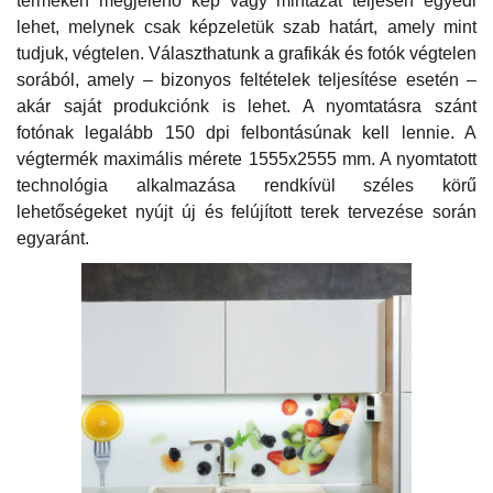
terméken megjelenő kép vagy mintázat teljesen egyedi
lehet, melynek csak képzeletük szab határt, amely mint
tudjuk, végtelen. Választhatunk a grafikák és fotók végtelen
sorából, amely – bizonyos feltételek teljesítése esetén –
akár saját produkciónk is lehet. A nyomtatásra szánt
fotónak legalább 150 dpi felbontásúnak kell lennie. A
végtermék maximális mérete 1555x2555 mm. A nyomtatott
technológia alkalmazása rendkívül széles körű
lehetőségeket nyújt új és felújított terek tervezése során
egyaránt.