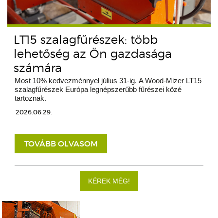
LT15 szalagfűrészek: több
lehetőség az Ön gazdasága
számára
Most 10% kedvezménnyel július 31-ig. A Wood-Mizer LT15
szalagfűrészek Európa legnépszerűbb fűrészei közé
tartoznak.
2026.06.29.
TOVÁBB OLVASOM
KÉREK MÉG!