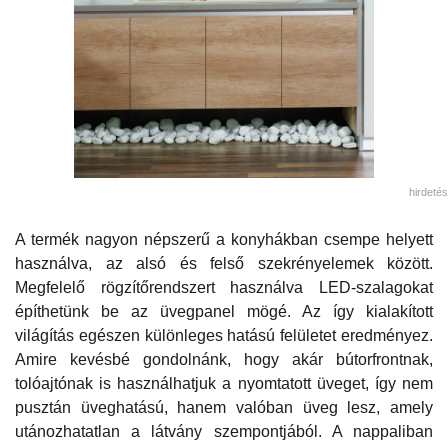
hirdetés
A termék nagyon népszerű a konyhákban csempe helyett
használva, az alsó és felső szekrényelemek között.
Megfelelő rögzítőrendszert használva LED-szalagokat
építhetünk be az üvegpanel mögé. Az így kialakított
világítás egészen különleges hatású felületet eredményez.
Amire kevésbé gondolnánk, hogy akár bútorfrontnak,
tolóajtónak is használhatjuk a nyomtatott üveget, így nem
pusztán üveghatású, hanem valóban üveg lesz, amely
utánozhatatlan a látvány szempontjából. A nappaliban