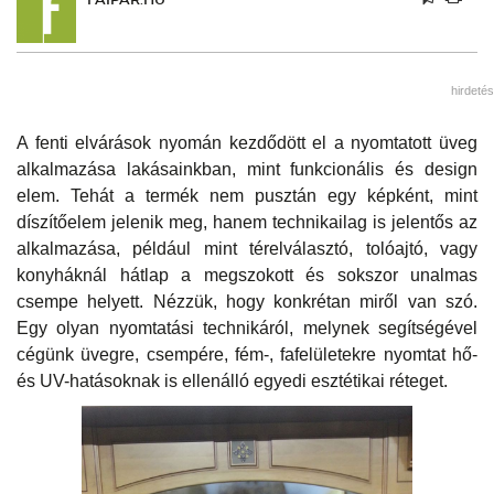
hirdetés
A fenti elvárások nyomán kezdődött el a nyomtatott üveg
alkalmazása lakásainkban, mint funkcionális és design
elem. Tehát a termék nem pusztán egy képként, mint
díszítőelem jelenik meg, hanem technikailag is jelentős az
alkalmazása, például mint térelválasztó, tolóajtó, vagy
konyháknál hátlap a megszokott és sokszor unalmas
csempe helyett. Nézzük, hogy konkrétan miről van szó.
Egy olyan nyomtatási technikáról, melynek segítségével
cégünk üvegre, csempére, fém-, fafelületekre nyomtat hő-
és UV-hatásoknak is ellenálló egyedi esztétikai réteget.