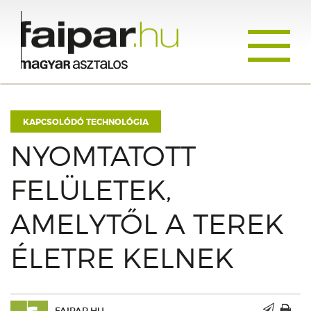
Toggle
navigati
KAPCSOLÓDÓ TECHNOLÓGIA
NYOMTATOTT
FELÜLETEK,
AMELYTŐL A TEREK
ÉLETRE KELNEK
FAIPAR.HU