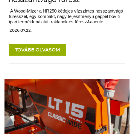
A Wood-Mizer a HR250 kétfejes vízszintes hosszantvágó
fűrésszel, egy kompakt, nagy teljesítményű géppel bővíti
ipari termékkínálatát, raklapok és fűrész&aacute...
2026.07.22.
TOVÁBB OLVASOM