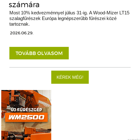
számára
Most 10% kedvezménnyel július 31-ig. A Wood-Mizer LT15
szalagfűrészek Európa legnépszerűbb fűrészei közé
tartoznak.
2026.06.29.
TOVÁBB OLVASOM
KÉREK MÉG!