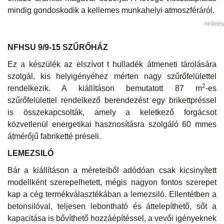
mindig gondoskodik a kellemes munkahelyi atmoszféráról.
hirdetés
NFHSU 9/9-15 SZŰRŐHÁZ
Ez a készülék az elszívot t hulladék átmeneti tárolására
szolgál, kis helyigényéhez mérten nagy szűrőfelülettel
2
rendelkezik. A kiállításon bemutatott 87 m
-es
szűrőfelülettel rendelkező berendezést egy brikettpréssel
is összekapcsolták, amely a keletkező forgácsot
közvetlenül energetikai hasznosításra szolgáló 60 mmes
átmérőjű fabriketté préseli.
LEMEZSILÓ
Bár a kiállításon a méreteiből adódóan csak kicsinyített
modellként szerepelhetett, mégis nagyon fontos szerepet
kap a cég termékválasztékában a lemezsiló. Ellentétben a
betonsilóval, teljesen lebontható és áttelepíthető, sőt a
kapacitása is bővíthető hozzáépítéssel, a vevői igényeknek