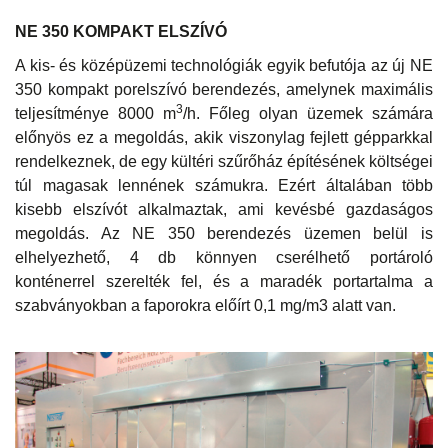
NE 350 KOMPAKT ELSZÍVÓ
A kis- és középüzemi technológiák egyik befutója az új NE
350 kompakt porelszívó berendezés, amelynek maximális
3
teljesítménye 8000 m
/h. Főleg olyan üzemek számára
előnyös ez a megoldás, akik viszonylag fejlett gépparkkal
rendelkeznek, de egy kültéri szűrőház építésének költségei
túl magasak lennének számukra. Ezért általában több
kisebb elszívót alkalmaztak, ami kevésbé gazdaságos
megoldás. Az NE 350 berendezés üzemen belül is
elhelyezhető, 4 db könnyen cserélhető portároló
konténerrel szerelték fel, és a maradék portartalma a
szabványokban a faporokra előírt 0,1 mg/m3 alatt van.