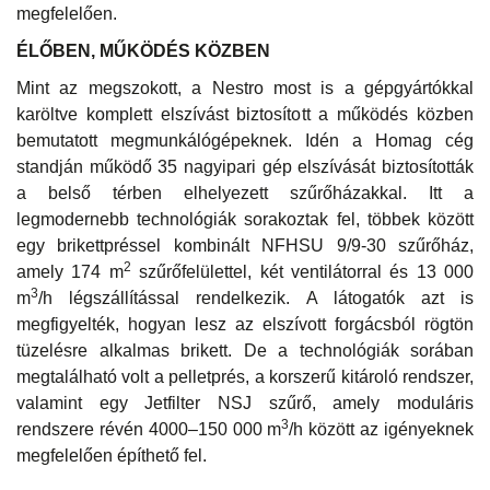
megfelelően.
ÉLŐBEN, MŰKÖDÉS KÖZBEN
Mint az megszokott, a Nestro most is a gépgyártókkal
karöltve komplett elszívást biztosított a működés közben
bemutatott megmunkálógépeknek. Idén a Homag cég
standján működő 35 nagyipari gép elszívását biztosították
a belső térben elhelyezett szűrőházakkal. Itt a
legmodernebb technológiák sorakoztak fel, többek között
egy brikettpréssel kombinált NFHSU 9/9-30 szűrőház,
2
amely 174 m
szűrőfelülettel, két ventilátorral és 13 000
3
m
/h légszállítással rendelkezik. A látogatók azt is
megfigyelték, hogyan lesz az elszívott forgácsból rögtön
tüzelésre alkalmas brikett. De a technológiák sorában
megtalálható volt a pelletprés, a korszerű kitároló rendszer,
valamint egy Jetfilter NSJ szűrő, amely moduláris
3
rendszere révén 4000–150 000 m
/h között az igényeknek
megfelelően építhető fel.