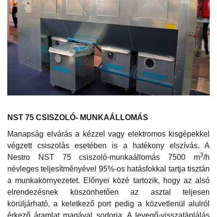
NST 75 CSISZOLÓ- MUNKAÁLLOMÁS
Manapság elvárás a kézzel vagy elektromos kisgépekkel
végzett csiszolás esetében is a hatékony elszívás. A
3
Nestro NST 75 csiszoló-munkaállomás 7500 m
/h
névleges teljesítményével 95%-os hatásfokkal tartja tisztán
a munkakörnyezetet. Előnyei közé tartozik, hogy az alsó
elrendezésnek köszönhetően az asztal teljesen
körüljárható, a keletkező port pedig a közvetlenül alulról
érkező áramlat magával sodorja. A levegő-visszatáplálás