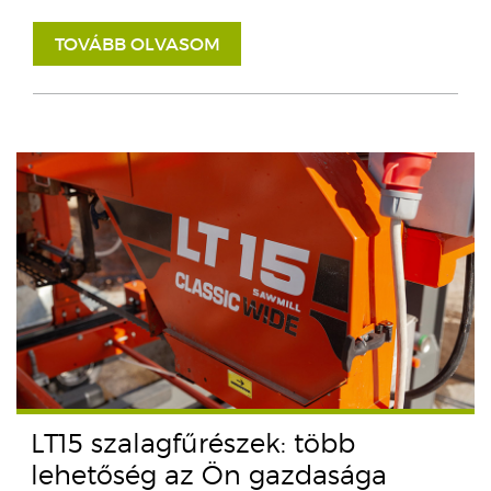
TOVÁBB OLVASOM
LT15 szalagfűrészek: több
lehetőség az Ön gazdasága