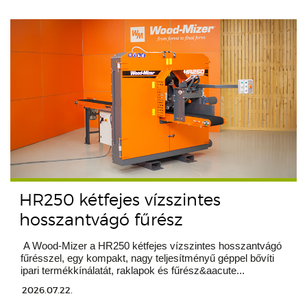
HR250 kétfejes vízszintes
hosszantvágó fűrész
A Wood-Mizer a HR250 kétfejes vízszintes hosszantvágó
fűrésszel, egy kompakt, nagy teljesítményű géppel bővíti
ipari termékkínálatát, raklapok és fűrész&aacute...
2026.07.22.