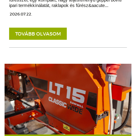
ipari termékkínálatát, raklapok és fűrész&aacute...
2026.07.22.
TOVÁBB OLVASOM