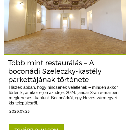
Több mint restaurálás – A
boconádi Szeleczky-kastély
parkettájának története
Hiszek abban, hogy nincsenek véletlenek – minden akkor
történik, amikor eljön az ideje. 2024. január 3-án e-mailben
megkeresést kaptunk Boconádról, egy Heves vármegyei
kis településről.
2026.07.23.
TOVÁBB OLVASOM