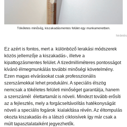
Tökéletes minőség, kiszakadásmentes felület egy munkamenetben.
hirdetés
Ez azért is fontos, mert a különböző lerakási módszerek
közös jellemzője a kiszakadás-, illetve a
kipattogzásmentes felület. A tizedmilliméteres pontosságot
kívánó élmegmunkálás további minőségi követelmény.
Ezen magas elvárásokat csak professzionális
szerszámokkal lehet produkálni. A speciális élszög
nemcsak a tökéletes felületi minőséget garantálja, hanem
a szerszámél élettartamát is növeli. Mindezt tovább erősíti
az a fejlesztés, mely a forgácseltávolítás hatékonyságát
növeli a speciális fogárok kialakítása révén. Az éltompulás
okozta kiszakadás és a látszó cikloisívek így már csak a
múlt tapasztalataiként jegyezhetők.