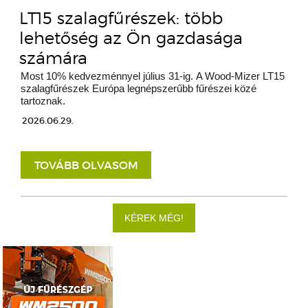
LT15 szalagfűrészek: több
lehetőség az Ön gazdasága
számára
Most 10% kedvezménnyel július 31-ig. A Wood-Mizer LT15
szalagfűrészek Európa legnépszerűbb fűrészei közé
tartoznak.
2026.06.29.
TOVÁBB OLVASOM
KÉREK MÉG!