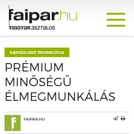
Toggle
navigati
KAPCSOLÓDÓ TECHNOLÓGIA
PRÉMIUM
MINŐSÉGŰ
ÉLMEGMUNKÁLÁS
FAIPAR.HU