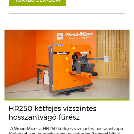
HR250 kétfejes vízszintes
hosszantvágó fűrész
A Wood-Mizer a HR250 kétfejes vízszintes hosszantvágó
fűrésszel, egy kompakt, nagy teljesítményű géppel bővíti