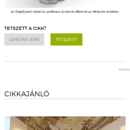
Az EdgeExpert nútoló és profilmaró új mércét állított fel az élképzés területén.
TETSZETT A CIKK?
LEHETNE JOBB
TETSZETT!
hirdetés
CIKKAJÁNLÓ