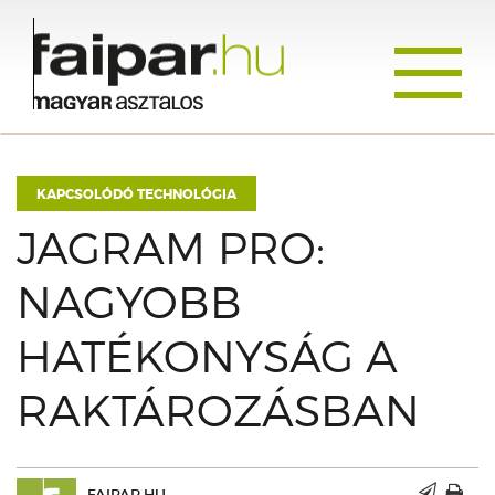
Toggle
navigati
KAPCSOLÓDÓ TECHNOLÓGIA
JAGRAM PRO:
NAGYOBB
HATÉKONYSÁG A
RAKTÁROZÁSBAN
FAIPAR.HU