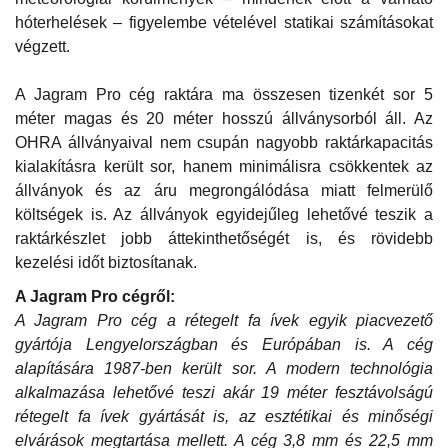
hóterhelések – figyelembe vételével statikai számításokat
végzett.
A Jagram Pro cég raktára ma összesen tizenkét sor 5
méter magas és 20 méter hosszú állványsorból áll. Az
OHRA állványaival nem csupán nagyobb raktárkapacitás
kialakításra került sor, hanem minimálisra csökkentek az
állványok és az áru megrongálódása miatt felmerülő
költségek is. Az állványok egyidejűleg lehetővé teszik a
raktárkészlet jobb áttekinthetőségét is, és rövidebb
kezelési időt biztosítanak.
A Jagram Pro cégről:
A Jagram Pro cég a rétegelt fa ívek egyik piacvezető
gyártója Lengyelországban és Európában is. A cég
alapítására 1987-ben került sor. A modern technológia
alkalmazása lehetővé teszi akár 19 méter fesztávolságú
rétegelt fa ívek gyártását is, az esztétikai és minőségi
elvárások megtartása mellett. A cég 3,8 mm és 22,5 mm