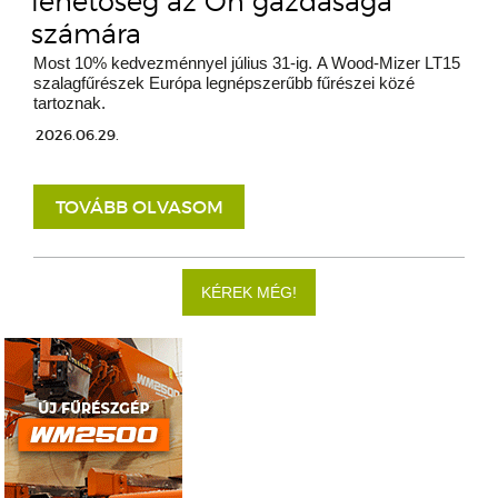
lehetőség az Ön gazdasága
számára
Most 10% kedvezménnyel július 31-ig. A Wood-Mizer LT15
szalagfűrészek Európa legnépszerűbb fűrészei közé
tartoznak.
2026.06.29.
TOVÁBB OLVASOM
KÉREK MÉG!