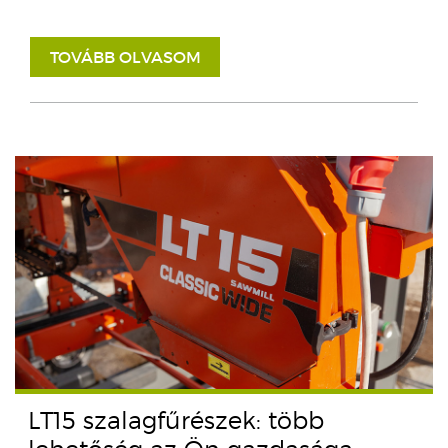
TOVÁBB OLVASOM
LT15 szalagfűrészek: több