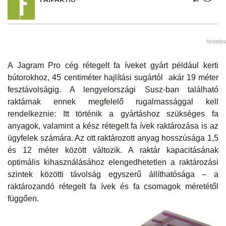
hirdetés
A Jagram Pro cég rétegelt fa íveket gyárt például kerti
bútorokhoz, 45 centiméter hajlítási sugártól akár 19 méter
fesztávolságig. A lengyelországi Susz-ban található
raktárnak ennek megfelelő rugalmassággal kell
rendelkeznie: Itt történik a gyártáshoz szükséges fa
anyagok, valamint a kész rétegelt fa ívek raktározása is az
ügyfelek számára. Az ott raktározott anyag hosszúsága 1,5
és 12 méter között változik. A raktár kapacitásának
optimális kihasználásához elengedhetetlen a raktározási
szintek közötti távolság egyszerű állíthatósága – a
raktározandó rétegelt fa ívek és fa csomagok méretétől
függően.