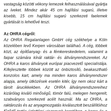
vastagság közötti vékony lemezek felhasználásával gyártja
az íveket. Mindez akár 45 cm hajlítási sugarú, illetve
kisebb, 15 cm hajlítási sugarú szerkezeti faelemek
gyártását is lehetővé teszi.
Az OHRA cégről:
Az OHRA Regalanlagen GmbH cég székhelye a Köln
közelében levő Kerpen városában találhaó. A cég, többek
közt, az építőanyag- és a fémkereskedelem, valamint a
faipar számára kínál raktár- és állványrendszereket. Az
OHRA a karos állványok európai piacvezető specialistája.
Kifejlesztette többek között az önbiztosító, beakasztható
konzolos kart, amely ma minden karos állványrendszer
alapja, amely ütközések esetén kitér, így nem okoz kárt a
tárolt árucikkekben. Az OHRA állványrendszereihez
kizárólag kiváló minőségű, tömör falú, melegen hengerelt,
szabványos szerkezeti acélt használ. Ma az OHRA, a
raktározás és az anyagmozgatás kiválasztott beszállítóihoz