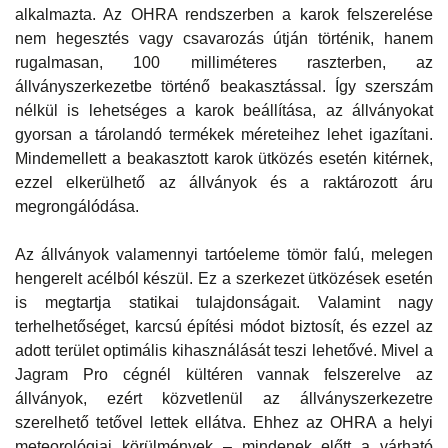
alkalmazta. Az OHRA rendszerben a karok felszerelése
nem hegesztés vagy csavarozás útján történik, hanem
rugalmasan, 100 milliméteres raszterben, az
állványszerkezetbe történő beakasztással. Így szerszám
nélkül is lehetséges a karok beállítása, az állványokat
gyorsan a tárolandó termékek méreteihez lehet igazítani.
Mindemellett a beakasztott karok ütközés esetén kitérnek,
ezzel elkerülhető az állványok és a raktározott áru
megrongálódása.
Az állványok valamennyi tartóeleme tömör falú, melegen
hengerelt acélból készül. Ez a szerkezet ütközések esetén
is megtartja statikai tulajdonságait. Valamint nagy
terhelhetőséget, karcsú építési módot biztosít, és ezzel az
adott terület optimális kihasználását teszi lehetővé. Mivel a
Jagram Pro cégnél kültéren vannak felszerelve az
állványok, ezért közvetlenül az állványszerkezetre
szerelhető tetővel lettek ellátva. Ehhez az OHRA a helyi
meteorológiai körülmények – mindenek előtt a várható