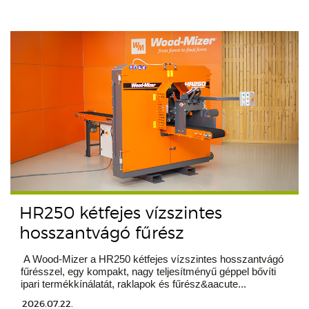
HR250 kétfejes vízszintes
hosszantvágó fűrész
A Wood-Mizer a HR250 kétfejes vízszintes hosszantvágó
fűrésszel, egy kompakt, nagy teljesítményű géppel bővíti
ipari termékkínálatát, raklapok és fűrész&aacute...
2026.07.22.