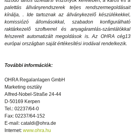
fűződő tartós üzlettársi viszonyok keretében, a karos és a
palettás állványrendszerek teljes rendszermegoldásait
kínálja, . Ide tartoznak az állványkezelő készülékekkel,
komissiózó állomásokkal, szabadon konfigurálható
raktárkezelő szoftverrel és anyagáramlás-számlálókkal
felszerelt automatizált megoldások is. Az OHRA cég13
európai országban saját értékesítési irodával rendelkezik.
További információk:
OHRA Regalanlagen GmbH
Marketing osztály
Alfred-Nobel-Straße 24-44
D-50169 Kerpen
Tel.: 02237/64-0
Fax: 02237/64-152
E-mail: cataldi@ohra.de
Internet:
www.ohra.hu