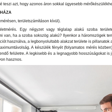
é teszi azt, hogy azonos áron sokkal ügyesebb mérőkészülékhe
RHÁZA
mérésen, területszámításon kívül).
ületmérés. Egy négyzet vagy téglalap alakú szoba terüle
i van, ha a szoba sokszög alakú? Ilyenkor a háromszögek terü
iót használva, a legbonyolultabb alakzat területe is pillanatok a
ximumtávolság. A készülék fényét (folyamatos mérés közben)
rendő felületre. A legkisebb és a legnagyobb hosszúságokat is j
yon hasznos.