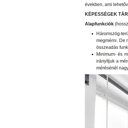
években, ami lehetőv
KÉPESSÉGEK TÁ
Alapfunkciók
(hossz
Háromszög-ter
megmérni. De m
összeadás funkc
Minimum- és ma
irányítjuk a mé
mérésénél nag