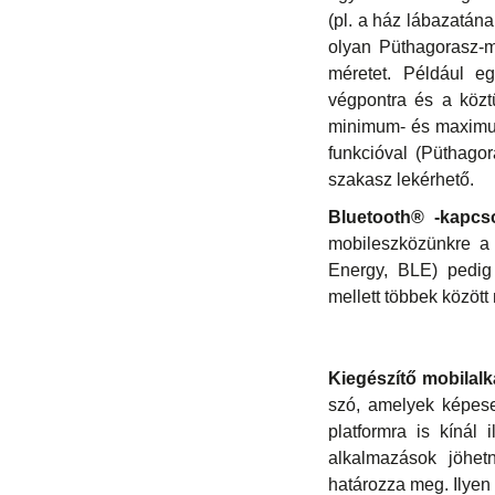
(pl. a ház lábazatána
olyan Püthagorasz-m
méretet. Például e
végpontra és a közt
minimum- és maximum
funkcióval (Püthago
szakasz lekérhető.
Bluetooth® -kapcs
mobileszközünkre a
Energy, BLE) pedig 
mellett többek között
Kiegészítő mobilal
szó, amelyek képese
platformra is kínál 
alkalmazások jöhet
határozza meg. Ilyen 