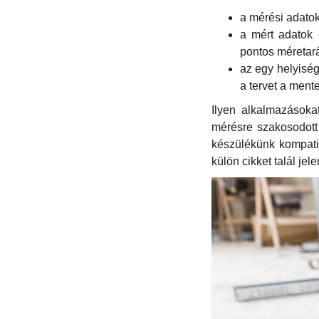
a mérési adatok
a mért adatok 
pontos méretará
az egy helyisé
a tervet a ment
Ilyen alkalmazásoka
mérésre szakosodott 
készülékünk kompati
külön cikket talál jel