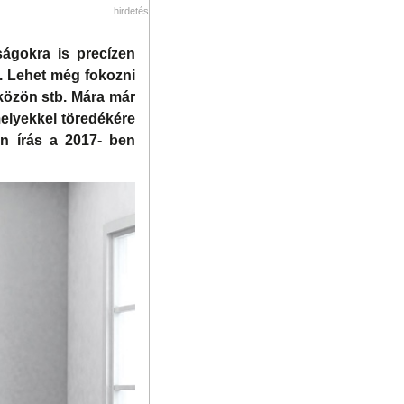
hirdetés
ságokra is precízen
i. Lehet még fokozni
zközön stb. Mára már
melyekkel töredékére
en írás a 2017- ben