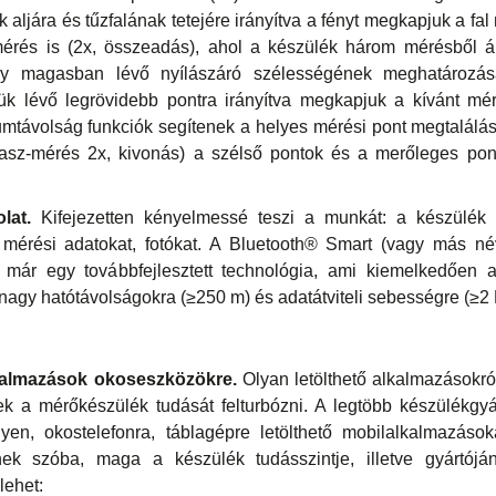
k aljára és tűzfalának tetejére irányítva a fényt megkapjuk a fa
érés is (2x, összeadás), ahol a készülék három mérésből ál
gy magasban lévő nyílászáró szélességének meghatározá
ük lévő legrövidebb pontra irányítva megkapjuk a kívánt mér
távolság funkciók segítenek a helyes mérési pont megtalálás
rasz-mérés 2x, kivonás) a szélső pontok és a merőleges pont
olat.
Kifejezetten kényelmessé teszi a munkát: a készülék 
 mérési adatokat, fotókat. A Bluetooth® Smart (vagy más n
már egy továbbfejlesztett technológia, ami kiemelkedően 
 nagy hatótávolságokra (≥250 m) és adatátviteli sebességre (≥2 M
kalmazások okoseszközökre.
Olyan letölthető alkalmazásokról
k a mérőkészülék tudását felturbózni. A legtöbb készülékgyá
ilyen, okostelefonra, táblagépre letölthető mobilalkalmazáso
nek szóba, maga a készülék tudásszintje, illetve gyártój
lehet: