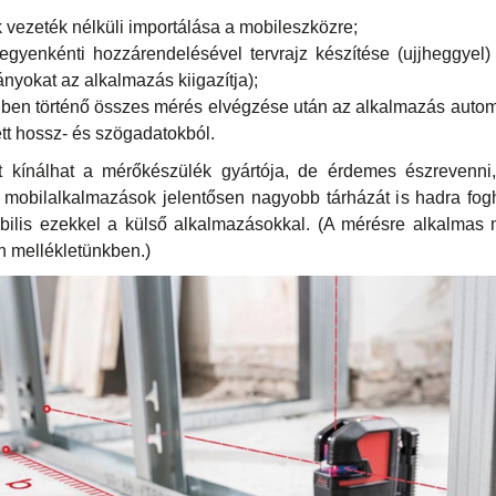
 vezeték nélküli importálása a mobileszközre;
egyenkénti hozzárendelésével tervrajz készítése (ujjheggyel
nyokat az alkalmazás kiigazítja);
gben történő összes mérés elvégzése után az alkalmazás autom
ett hossz- és szögadatokból.
t kínálhat a mérőkészülék gyártója, de érdemes észrevenni,
mobilalkalmazások jelentősen nagyobb tárházát is hadra fogh
bilis ezekkel a külső alkalmazásokkal. (A mérésre alkalmas 
en mellékletünkben.)