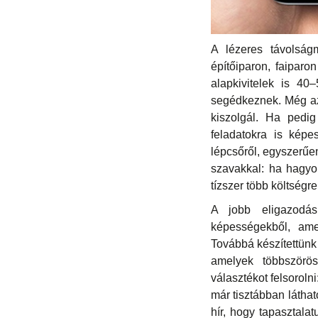
A lézeres távolságm
építőiparon, faipar
alapkivitelek is 40
segédkeznek. Még az
kiszolgál. Ha pedig
feladatokra is képe
lépcsőről, egyszerűen
szavakkal: ha hagyo
tízszer több költségr
A jobb eligazodá
képességekből, amel
Továbbá készítettünk 
amelyek többszörö
választékot felsorol
már tisztábban láthat
hír, hogy tapasztala