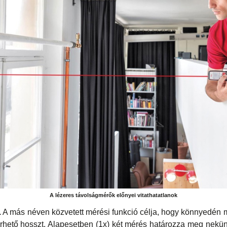
A lézeres távolságmérők előnyei vitathatatlanok
.
A más néven közvetett mérési funkció célja, hogy könnyedén 
ető hosszt. Alapesetben (1x) két mérés határozza meg nekün