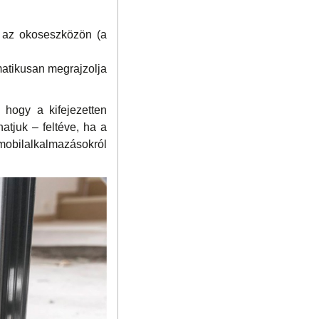
) az okoseszközön (a
atikusan megrajzolja
 hogy a kifejezetten
atjuk – feltéve, ha a
mobilalkalmazásokról