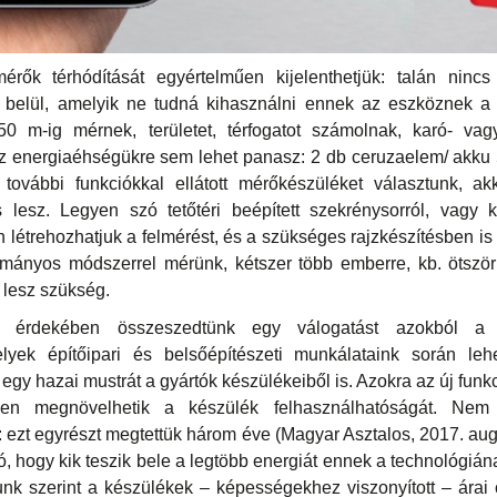
érők térhódítását egyértelműen kijelenthetjük: talán ninc
on belül, amelyik ne tudná kihasználni ennek az eszköznek a
–50 m-ig mérnek, területet, térfogatot számolnak, karó- vag
 energiaéhségükre sem lehet panasz: 2 db ceruzaelem/ akku
 további funkciókkal ellátott mérőkészüléket választunk, ak
s lesz. Legyen szó tetőtéri beépített szekrénysorról, vagy k
 létrehozhatjuk a felmérést, és a szükséges rajzkészítésben is
mányos módszerrel mérünk, kétszer több emberre, kb. ötször 
e lesz szükség.
s érdekében összeszedtünk egy válogatást azokból a 
yek építőipari és belsőépítészeti munkálataink során leh
egy hazai mustrát a gyártók készülékeiből is. Azokra az új funk
sen megnövelhetik a készülék felhasználhatóságát. Nem 
ni: ezt egyrészt megtettük három éve (Magyar Asztalos, 2017. au
ó, hogy kik teszik bele a legtöbb energiát ennek a technológián
tunk szerint a készülékek – képességekhez viszonyított – árai