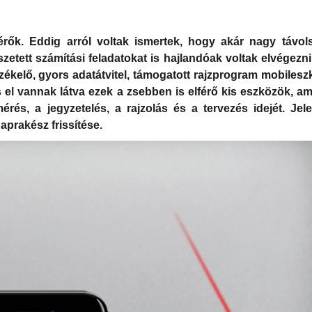
rők. Eddig arról voltak ismertek, hogy akár nagy távol
zetett számítási feladatokat is hajlandóak voltak elvégezn
zékelő, gyors adatátvitel, támogatott rajzprogram mobiles
s el vannak látva ezek a zsebben is elférő kis eszközök, a
érés, a jegyzetelés, a rajzolás és a tervezés idejét. Jel
aprakész frissítése.