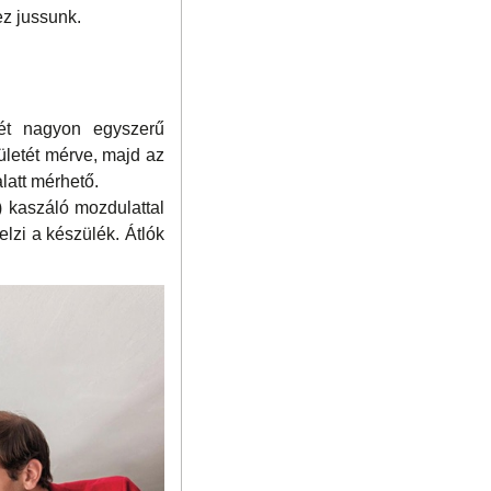
z jussunk.
tét nagyon egyszerű
letét mérve, majd az
latt mérhető.
 kaszáló mozdulattal
elzi a készülék. Átlók