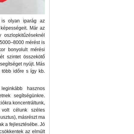
s is olyan iparág az
 képességeit. Már az
y oszlopkitűzéseknél
 5000–8000 mérést is
kor bonyolult mérési
ét szintet összekötő
 segítséget nyújt. Más
több időre s így kb.
leginkább hasznos
etnek segítségünkre.
ciókra koncentráltunk,
volt célunk széles
gusztus), másrészt ma
ak a fejlesztésébe. Jó
 csökkentek az elmúlt