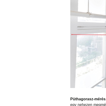
Püthagorasz-mérés
egy nehezen megmérh