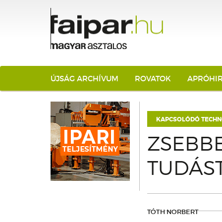
ÚJSÁG ARCHÍVUM
ROVATOK
APRÓHI
KAPCSOLÓDÓ TECHN
ZSEBBE
TUDÁST
TÓTH NORBERT