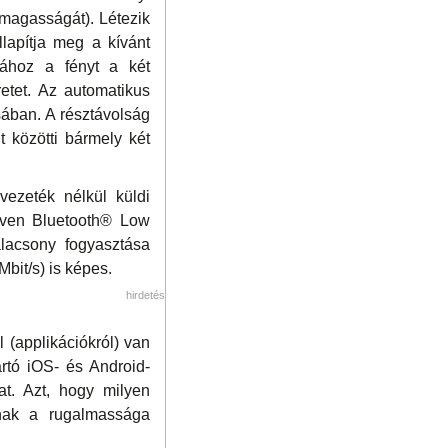
l magasságát). Létezik
lapítja meg a kívánt
sához a fényt a két
etet. Az automatikus
ában. A résztávolság
 közötti bármely két
vezeték nélkül küldi
éven Bluetooth® Low
alacsony fogyasztása
bit/s) is képes.
hirdetés
 (applikációkról) van
rtó iOS- és Android-
kat. Azt, hogy milyen
ának a rugalmassága