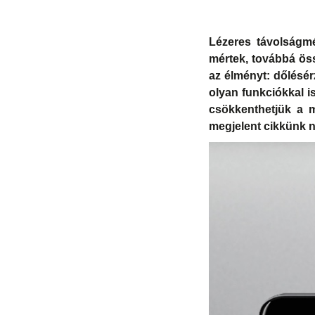
Lézeres távolságmé
mértek, továbbá öss
az élményt: dőlésér
olyan funkciókkal i
csökkenthetjük a m
megjelent cikkünk n