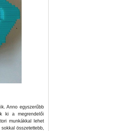
zik. Anno egyszerűbb
ték ki a megrendelői
tori munkákkal lehet
k sokkal összetettebb,