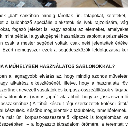
ek „bal” sarkában mindig tároltak ún. falapokat, kereteket,
et a különböző speciális alakzatok és ívek rajzolására, vágá
nokat, fogazó jeleket is, vagy azokat az elemeket, amelyeket
k, mint például a gyalugépnél használatos sablont a prizmaléc
 csak a mester segédei voltak, csak neki jelentettek értéke
ó. Ezért nemegyszer ezek a segédeszközök feldolgozásra kerü
 MA A MŰHELYBEN HASZNÁLATOS SABLONOKKAL?
ben a legnagyobb elvárás az, hogy mindig azonos műveletet
y alkatrész elkészítésénél, illetve, hogy a használata rövid
szerűnek nevezett vasalatok és korpusz-összeállítások világáb
 sablonok is. (Van is „apró” vita abból, hogy az „összeszere
osszakmához.) A fából készült régi szerkezetek kötései álta
al készültek. Később megjelentek a fadübelek, lamellóelemek. 
Ma már ún. korpusz-összeszerelő klipszek is forgalomban va
összeépíteni – a fogyasztó társadalom örömére, a teremtett 