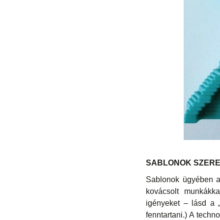
SABLONOK SZER
Sablonok ügyében a 
kovácsolt munkákkal
igényeket – lásd a 
fenntartani.) A techn