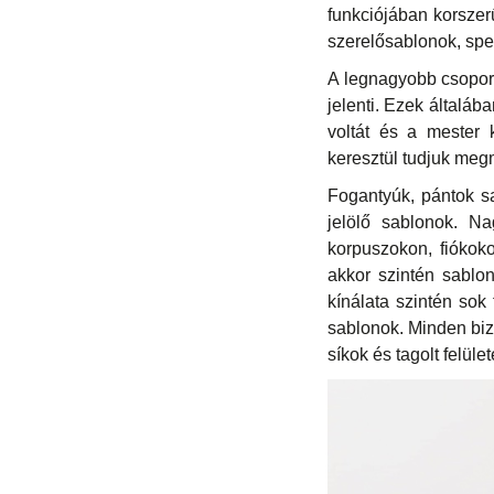
funkciójában korsze
szerelősablonok, spec
A legnagyobb csoport
jelenti. Ezek általáb
voltát és a mester 
keresztül tudjuk meg
Fogantyúk, pántok s
jelölő sablonok. N
korpuszokon, fiókok
akkor szintén sablo
kínálata szintén sok
sablonok. Minden biz
síkok és tagolt felül