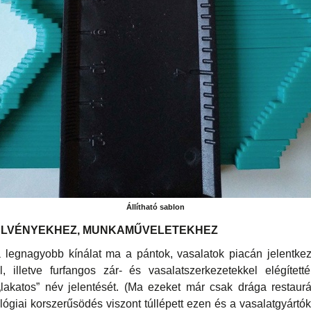
Állítható sablon
ELVÉNYEKHEZ, MUNKAMŰVELETEKHEZ
legnagyobb kínálat ma a pántok, vasalatok piacán jelentke
, illetve furfangos zár- és vasalatszerkezetekkel elégítet
„lakatos” név jelentését. (Ma ezeket már csak drága restaurá
ológiai korszerűsödés viszont túllépett ezen és a vasalatgyártó