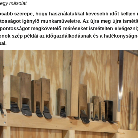
 egy másolat
sabb szerepe, hogy használatukkal kevesebb időt kelljen 
ntosságot igénylő munkaműveletre. Az újra meg újra ismétl
 pontosságot megkövetelő méréseket ismételten elvégezni; 
lonok szép példái az időgazdálkodásnak és a hatékonyságn
ai.