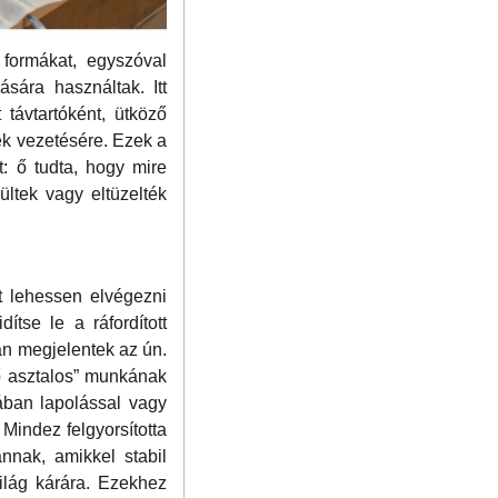
 formákat, egyszóval
sára használtak. Itt
 távtartóként, ütköző
ek vezetésére. Ezek a
t: ő tudta, hogy mire
ltek vagy eltüzelték
 lehessen elvégezni
ítse le a ráfordított
an megjelentek az ún.
lő asztalos” munkának
lában lapolással vagy
Mindez felgyorsította
nnak, amikkel stabil
világ kárára. Ezekhez