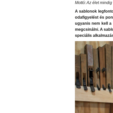
Mottó: Az élet mindig
A sablonok legfonto
odafigyelést és po
ugyanis nem kell a
megcsinálni. A sab
speciális alkalmazás