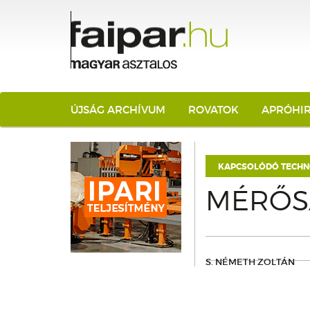
ÚJSÁG ARCHÍVUM
ROVATOK
APRÓHI
KAPCSOLÓDÓ TECHN
MÉRŐS
S. NÉMETH ZOLTÁN