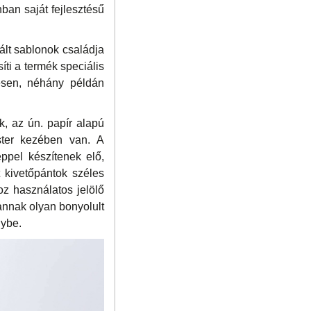
an saját fejlesztésű
ált sablonok családja
íti a termék speciális
gesen, néhány példán
, az ún. papír alapú
ster kezében van. A
ppel készítenek elő,
 kivetőpántok széles
oz használatos jelölő
annak olyan bonyolult
nybe.