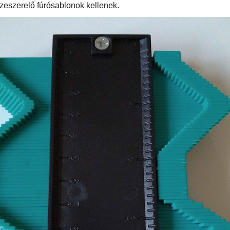
szeszerelő fúrósablonok kellenek.