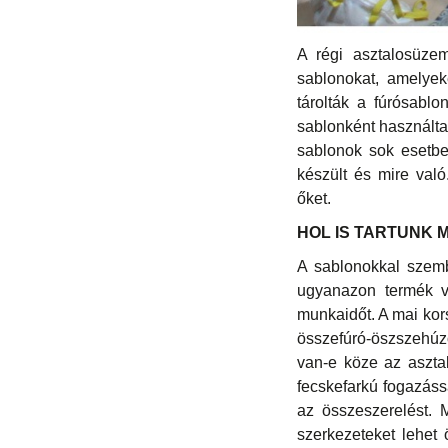
A régi asztalosüzem
sablonokat, amelyek
tárolták a fúrósablo
sablonként használta
sablonok sok esetben
készült és mire val
őket.
HOL IS TARTUNK
A sablonokkal szem
ugyanazon termék vag
munkaidőt. A mai kor
összefúró-öszszehúzó
van-e köze az asztal
fecskefarkú fogazáss
az összeszerelést. 
szerkezeteket lehet 