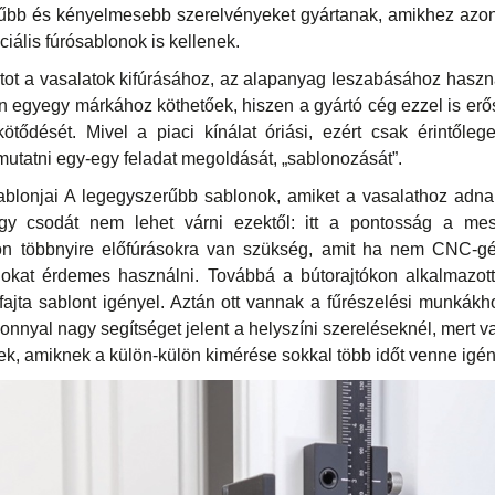
rűbb és kényelmesebb szerelvényeket gyártanak, amikhez azonb
iális fúrósablonok is kellenek.
ot a vasalatok kifúrásához, az alapanyag leszabásához haszn
an egyegy márkához köthetőek, hiszen a gyártó cég ezzel is erős
kötődését. Mivel a piaci kínálat óriási, ezért csak érintőle
mutatni egy-egy feladat megoldását, „sablonozását”.
ablonjai A legegyszerűbb sablonok, amiket a vasalathoz adnak
agy csodát nem lehet várni ezektől: itt a pontosság a me
on többnyire előfúrásokra van szükség, amit ha nem CNC-gé
nokat érdemes használni. Továbbá a bútorajtókon alkalmazott
 fajta sablont igényel. Aztán ott vannak a fűrészelési munkákh
onnyal nagy segítséget jelent a helyszíni szereléseknél, mert v
etek, amiknek a külön-külön kimérése sokkal több időt venne igé