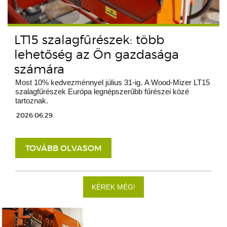
LT15 szalagfűrészek: több
lehetőség az Ön gazdasága
számára
Most 10% kedvezménnyel július 31-ig. A Wood-Mizer LT15
szalagfűrészek Európa legnépszerűbb fűrészei közé
tartoznak.
2026.06.29.
TOVÁBB OLVASOM
KÉREK MÉG!