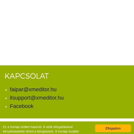
KAPCSOLAT
faipar@xmeditor.hu
itsupport@xmeditor.hu
Facebook
Ez a honlap sütiket használ. A sütik elfogadásával
Elfogadom
© Copyright 2026. X-meditor Kft.
kényelmesebbé teheti a böngészést. A honlap további