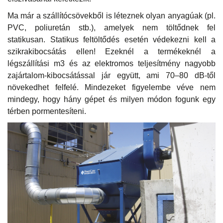
Ma már a szállítócsövekből is léteznek olyan anyagúak (pl.
PVC, poliuretán stb.), amelyek nem töltődnek fel
statikusan. Statikus feltöltődés esetén védekezni kell a
szikrakibocsátás ellen! Ezeknél a termékeknél a
légszállítási m3 és az elektromos teljesítmény nagyobb
zajártalom-kibocsátással jár együtt, ami 70–80 dB-től
növekedhet felfelé. Mindezeket figyelembe véve nem
mindegy, hogy hány gépet és milyen módon fogunk egy
térben pormentesíteni.