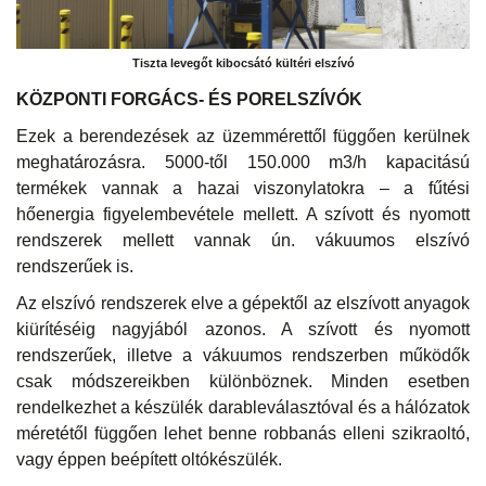
Tiszta levegőt kibocsátó kültéri elszívó
KÖZPONTI FORGÁCS- ÉS PORELSZÍVÓK
Ezek a berendezések az üzemmérettől függően kerülnek
meghatározásra. 5000-től 150.000 m3/h kapacitású
termékek vannak a hazai viszonylatokra – a fűtési
hőenergia figyelembevétele mellett. A szívott és nyomott
rendszerek mellett vannak ún. vákuumos elszívó
rendszerűek is.
Az elszívó rendszerek elve a gépektől az elszívott anyagok
kiürítéséig nagyjából azonos. A szívott és nyomott
rendszerűek, illetve a vákuumos rendszerben működők
csak módszereikben különböznek. Minden esetben
rendelkezhet a készülék darableválasztóval és a hálózatok
méretétől függően lehet benne robbanás elleni szikraoltó,
vagy éppen beépített oltókészülék.