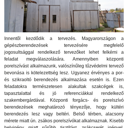
Innentől kezdődik a tervezés. Magyarországon a
gépészberendezések tervezésére megfelelő
jogosultsággal rendelkező tervezőket lehet felkérni a
feladat megválaszolására. Amennyiben központi
porelszívást alkalmazunk, valószínűleg tűzvédelmi tervező
bevonása is kötelezettség lesz. Ugyanez érvényes a por-
és szikraoltó berendezés alkalmazása esetén is. Ezen
feladatokra természetesen alakultak szakcégek is,
tapasztalattal és jó referenciákkal rendelkező
szakembergárdával. Központi forgács- és porelszívó
berendezések meghatározó tényezője, hogy kültéri
berendezés lesz vagy beltéri. Belső térben, alacsony
mérete miatt ún. zsákos porelszívókat alkalmaznak. Kisebb
helyigény miatt sűrűbb tisztítást, zsákcserét igényel.