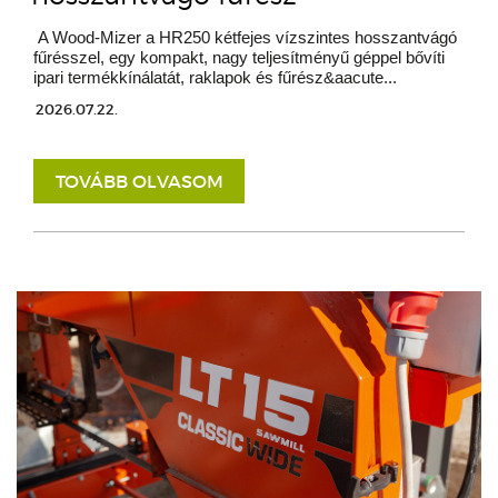
A Wood-Mizer a HR250 kétfejes vízszintes hosszantvágó
fűrésszel, egy kompakt, nagy teljesítményű géppel bővíti
ipari termékkínálatát, raklapok és fűrész&aacute...
2026.07.22.
TOVÁBB OLVASOM