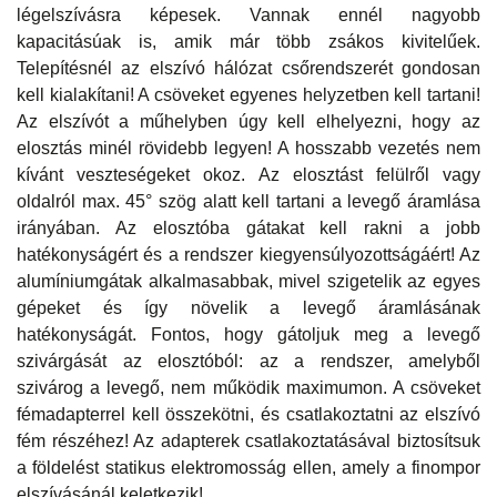
légelszívásra képesek. Vannak ennél nagyobb
kapacitásúak is, amik már több zsákos kivitelűek.
Telepítésnél az elszívó hálózat csőrendszerét gondosan
kell kialakítani! A csöveket egyenes helyzetben kell tartani!
Az elszívót a műhelyben úgy kell elhelyezni, hogy az
elosztás minél rövidebb legyen! A hosszabb vezetés nem
kívánt veszteségeket okoz. Az elosztást felülről vagy
oldalról max. 45° szög alatt kell tartani a levegő áramlása
irányában. Az elosztóba gátakat kell rakni a jobb
hatékonyságért és a rendszer kiegyensúlyozottságáért! Az
alumíniumgátak alkalmasabbak, mivel szigetelik az egyes
gépeket és így növelik a levegő áramlásának
hatékonyságát. Fontos, hogy gátoljuk meg a levegő
szivárgását az elosztóból: az a rendszer, amelyből
szivárog a levegő, nem működik maximumon. A csöveket
fémadapterrel kell összekötni, és csatlakoztatni az elszívó
fém részéhez! Az adapterek csatlakoztatásával biztosítsuk
a földelést statikus elektromosság ellen, amely a finompor
elszívásánál keletkezik!