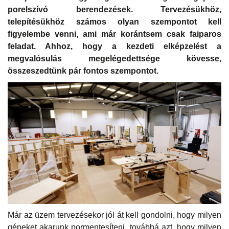
porelszívó berendezések. Tervezésükhöz,
telepítésükhöz számos olyan szempontot kell
figyelembe venni, ami már korántsem csak faiparos
feladat. Ahhoz, hogy a kezdeti elképzelést a
megvalósulás megelégedettsége kövesse,
összeszedtünk pár fontos szempontot.
Már az üzem tervezésekor jól át kell gondolni, hogy milyen
gépeket akarunk pormentesíteni, továbbá azt, hogy milyen