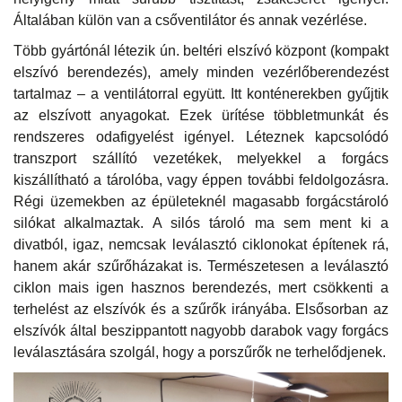
Általában külön van a csőventilátor és annak vezérlése.
Több gyártónál létezik ún. beltéri elszívó központ (kompakt
elszívó berendezés), amely minden vezérlőberendezést
tartalmaz – a ventilátorral együtt. Itt konténerekben gyűjtik
az elszívott anyagokat. Ezek ürítése többletmunkát és
rendszeres odafigyelést igényel. Léteznek kapcsolódó
transzport szállító vezetékek, melyekkel a forgács
kiszállítható a tárolóba, vagy éppen további feldolgozásra.
Régi üzemekben az épületeknél magasabb forgácstároló
silókat alkalmaztak. A silós tároló ma sem ment ki a
divatból, igaz, nemcsak leválasztó ciklonokat építenek rá,
hanem akár szűrőházakat is. Természetesen a leválasztó
ciklon mais igen hasznos berendezés, mert csökkenti a
terhelést az elszívók és a szűrők irányába. Elsősorban az
elszívók által beszippantott nagyobb darabok vagy forgács
leválasztására szolgál, hogy a porszűrők ne terhelődjenek.