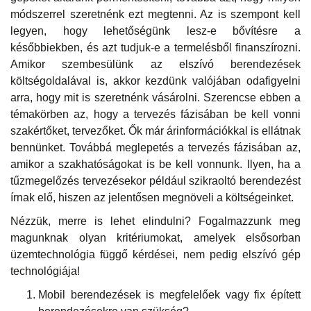
módszerrel szeretnénk ezt megtenni. Az is szempont kell
legyen, hogy lehetőségünk lesz-e bővítésre a
későbbiekben, és azt tudjuk-e a termelésből finanszírozni.
Amikor szembesülünk az elszívó berendezések
költségoldalával is, akkor kezdünk valójában odafigyelni
arra, hogy mit is szeretnénk vásárolni. Szerencse ebben a
témakörben az, hogy a tervezés fázisában be kell vonni
szakértőket, tervezőket. Ők már árinformációkkal is ellátnak
bennünket. Továbbá meglepetés a tervezés fázisában az,
amikor a szakhatóságokat is be kell vonnunk. Ilyen, ha a
tűzmegelőzés tervezésekor például szikraoltó berendezést
írnak elő, hiszen az jelentősen megnöveli a költségeinket.
Nézzük, merre is lehet elindulni? Fogalmazzunk meg
magunknak olyan kritériumokat, amelyek elsősorban
üzemtechnológia függő kérdései, nem pedig elszívó gép
technológiája!
Mobil berendezések is megfelelőek vagy fix épített