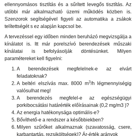
ellennyomásos tisztítás és a sűrített levegős tisztítás. Az
utóbbi már alkalmazható üzemi működés közben is.
Szenzorok segítségével figyeli az automatika a zsákok
telítettségét s ez alapján kapcsol be.
A tervezéssel egy időben minden beruházó megvizsgálja a
kínálatot is. Itt már porelszívó berendezések műszaki
kínálatai is befolyásolják döntésünket. Milyen
paramétereket kell figyelni:
A berendezések megfelelnek-e az elvárt
feladatoknak?
3
A beltéri elszívás max. 8000 m
/h légmennyiségig
valósulhat meg!
A berendezés megfelel-e az egészségügyi
porkibocsátási határérték előírásainak (0,2 mg/m3 )?
Az energia hatékonysága optimális-e?
Bővíthető-e a rendszer a későbbiekben?
Milyen szűrőket alkalmaznak (szavatosság, csere,
karbantartás, rezsiköltségek)? Ár-érték arányok