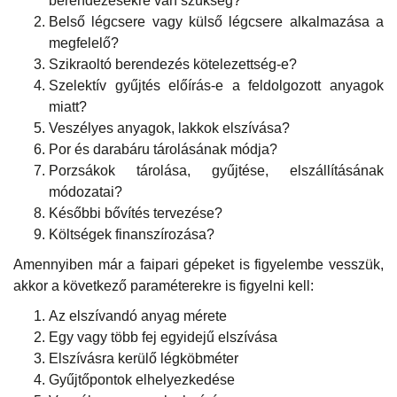
berendezésekre van szükség?
Belső légcsere vagy külső légcsere alkalmazása a
megfelelő?
Szikraoltó berendezés kötelezettség-e?
Szelektív gyűjtés előírás-e a feldolgozott anyagok
miatt?
Veszélyes anyagok, lakkok elszívása?
Por és darabáru tárolásának módja?
Porzsákok tárolása, gyűjtése, elszállításának
módozatai?
Későbbi bővítés tervezése?
Költségek finanszírozása?
Amennyiben már a faipari gépeket is figyelembe vesszük,
akkor a következő paraméterekre is figyelni kell:
Az elszívandó anyag mérete
Egy vagy több fej egyidejű elszívása
Elszívásra kerülő légköbméter
Gyűjtőpontok elhelyezkedése