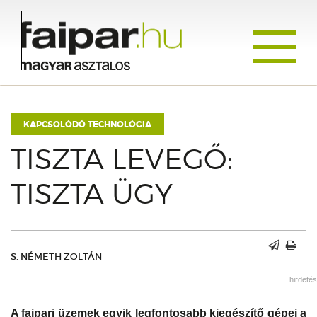
Toggle
navigati
KAPCSOLÓDÓ TECHNOLÓGIA
TISZTA LEVEGŐ:
TISZTA ÜGY
S. NÉMETH ZOLTÁN
hirdetés
A faipari üzemek egyik legfontosabb kiegészítő gépei a