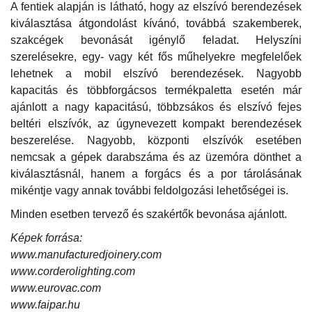
A fentiek alapján is látható, hogy az elszívó berendezések
kiválasztása átgondolást kívánó, továbbá szakemberek,
szakcégek bevonását igénylő feladat. Helyszíni
szerelésekre, egy- vagy két fős műhelyekre megfelelőek
lehetnek a mobil elszívó berendezések. Nagyobb
kapacitás és többforgácsos termékpaletta esetén már
ajánlott a nagy kapacitású, többzsákos és elszívó fejes
beltéri elszívók, az úgynevezett kompakt berendezések
beszerelése. Nagyobb, központi elszívók esetében
nemcsak a gépek darabszáma és az üzemóra dönthet a
kiválasztásnál, hanem a forgács és a por tárolásának
mikéntje vagy annak további feldolgozási lehetőségei is.
Minden esetben tervező és szakértők bevonása ajánlott.
Képek forrása:
www.manufacturedjoinery.com
www.corderolighting.com
www.eurovac.com
www.faipar.hu