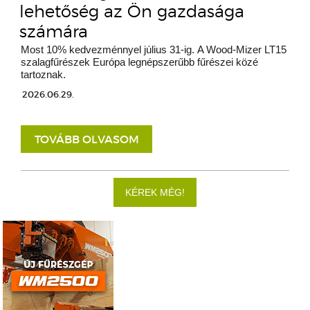
lehetőség az Ön gazdasága
számára
Most 10% kedvezménnyel július 31-ig. A Wood-Mizer LT15
szalagfűrészek Európa legnépszerűbb fűrészei közé
tartoznak.
2026.06.29.
TOVÁBB OLVASOM
KÉREK MÉG!