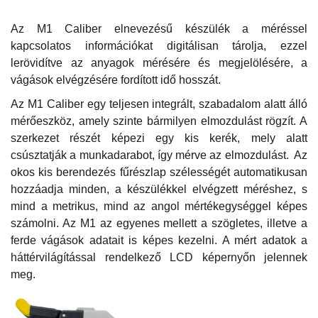
Az M1 Caliber elnevezésű készülék a méréssel
kapcsolatos információkat digitálisan tárolja, ezzel
lerövidítve az anyagok mérésére és megjelölésére, a
vágások elvégzésére fordított idő hosszát.
Az M1 Caliber egy teljesen integrált, szabadalom alatt álló
mérőeszköz, amely szinte bármilyen elmozdulást rögzít. A
szerkezet részét képezi egy kis kerék, mely alatt
csúsztatják a munkadarabot, így mérve az elmozdulást. Az
okos kis berendezés fűrészlap szélességét automatikusan
hozzáadja minden, a készülékkel elvégzett méréshez, s
mind a metrikus, mind az angol mértékegységgel képes
számolni. Az M1 az egyenes mellett a szögletes, illetve a
ferde vágások adatait is képes kezelni. A mért adatok a
háttérvilágítással rendelkező LCD képernyőn jelennek
meg.