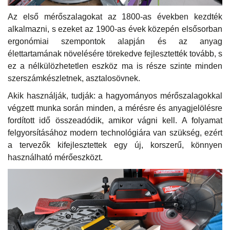
Az első mérőszalagokat az 1800-as években kezdték
alkalmazni, s ezeket az 1900-as évek közepén elsősorban
ergonómiai szempontok alapján és az anyag
élettartamának növelésére törekedve fejlesztették tovább, s
ez a nélkülözhetetlen eszköz ma is része szinte minden
szerszámkészletnek, asztalosövnek.
Akik használják, tudják: a hagyományos mérőszalagokkal
végzett munka során minden, a mérésre és anyagjelölésre
fordított idő összeadódik, amikor vágni kell. A folyamat
felgyorsításához modern technológiára van szükség, ezért
a tervezők kifejlesztettek egy új, korszerű, könnyen
használható mérőeszközt.