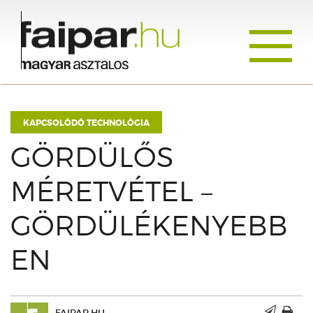
Toggle
navigati
KAPCSOLÓDÓ TECHNOLÓGIA
GÖRDÜLŐS
MÉRETVÉTEL –
GÖRDÜLÉKENYEBB
EN
FAIPAR.HU