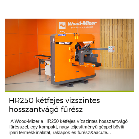
HR250 kétfejes vízszintes
hosszantvágó fűrész
A Wood-Mizer a HR250 kétfejes vízszintes hosszantvágó
fűrésszel, egy kompakt, nagy teljesítményű géppel bővíti
ipari termékkínálatát, raklapok és fűrész&aacute...