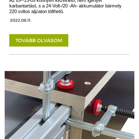
Az EP-15-03 könnyen kezelhető, nem igényel
karbantartást, s a 24-Volt-/20 -Ah- akkumulátor bármely
220 voltos aljzaton tölthető.
2022.08.11.
TOVÁBB OLVASOM