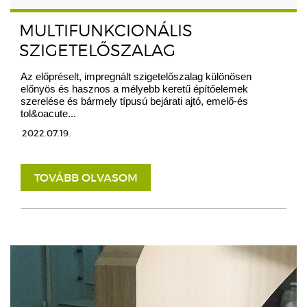
MULTIFUNKCIONÁLIS
SZIGETELŐSZALAG
Az előpréselt, impregnált szigetelőszalag különösen
előnyös és hasznos a mélyebb keretű építőelemek
szerelése és bármely típusú bejárati ajtó, emelő-és
tol&oacute...
2022.07.19.
TOVÁBB OLVASOM