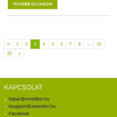
TOVÁBB OLVASOM
«
1
2
3
4
5
6
7
8
...
31
32
»
KAPCSOLAT
faipar@xmeditor.hu
itsupport@xmeditor.hu
Facebook