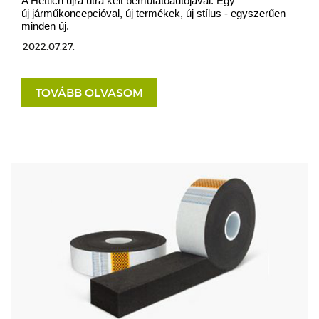
A Hettich újra útra kelt bemutatóautójával. Egy
új járműkoncepcióval, új termékek, új stílus - egyszerűen
minden új.
2022.07.27.
TOVÁBB OLVASOM