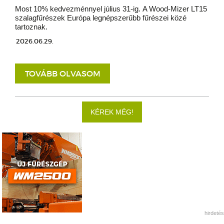
Most 10% kedvezménnyel július 31-ig. A Wood-Mizer LT15
szalagfűrészek Európa legnépszerűbb fűrészei közé
tartoznak.
2026.06.29.
TOVÁBB OLVASOM
KÉREK MÉG!
hirdetés