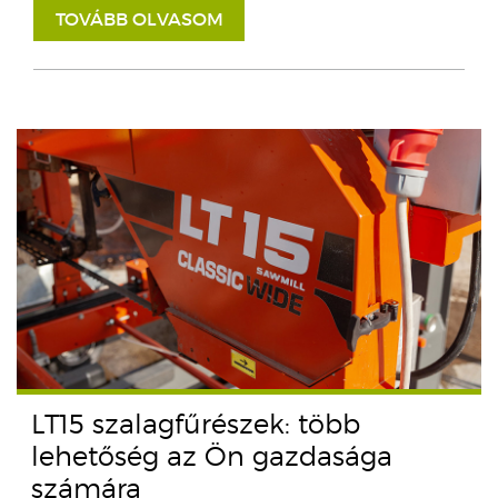
TOVÁBB OLVASOM
LT15 szalagfűrészek: több
lehetőség az Ön gazdasága
számára