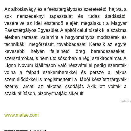
Az alkotásvágy és a faesztergályozás szeretetétől hajtva, a
sok nemzedéknyi tapasztalat és tudás átadásától
vezérelve az idei esztendő elején megalakult a Magyar
Faesztergályos Egyesület. Alapítói célul tűzték ki a szakma
életben tartását, valamint a hagyományos módszerek és
technikák megőrzését, továbbadását. Keresik az egyre
kevesebb helyen fellelhető öreg berendezéseket,
szerszámokat, s nem utolsósorban a régi szakirodalmat. A
Ligno Novum kiállításon való részvétellel pedig szerették
volna a faipari szakemberekkel és persze a laikus
szemlélődőkkel is megismertetni a fából készített tárgyaik
ezernyi arcát, az alkotás csodáját. Akik ott voltak a
szakkiállításon, bizonyíthatják: sikerült!
hirdetés
www.mafae.com