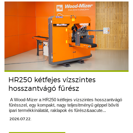
HR250 kétfejes vízszintes
hosszantvágó fűrész
A Wood-Mizer a HR250 kétfejes vízszintes hosszantvágó
fűrésszel, egy kompakt, nagy teljesítményű géppel bővíti
ipari termékkínálatát, raklapok és fűrész&aacute...
2026.07.22.