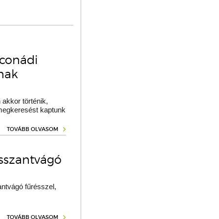
oconádi
ának
akkor történik,
 megkeresést kaptunk
TOVÁBB OLVASOM
osszantvágó
ntvágó fűrésszel,
TOVÁBB OLVASOM