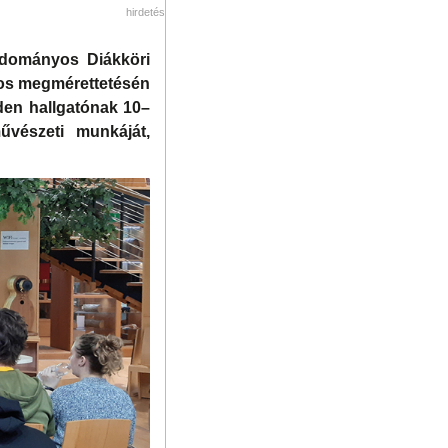
hirdetés
dományos Diákköri
yos megmérettetésén
den hallgatónak 10–
űvészeti munkáját,