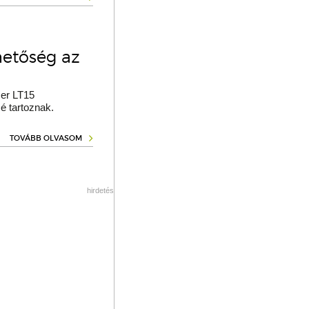
hetőség az
er LT15
é tartoznak.
TOVÁBB OLVASOM
hirdetés