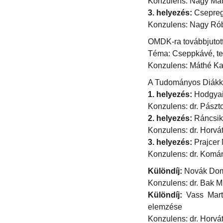
Konzulens: Nagy Má
3. helyezés:
Csepregi
Konzulens: Nagy Rób
OMDK-ra továbbjutot
Téma: Cseppkávé, te
Konzulens: Máthé Ka
A Tudományos Diákkö
1. helyezés:
Hodgyai 
Konzulens: dr. Pászt
2. helyezés:
Ráncsik
Konzulens: dr. Horvá
3. helyezés:
Prajcer
Konzulens: dr. Komán
Különdíj:
Novák Domi
Konzulens: dr. Bak M
Különdíj:
Vass Marti
elemzése
Konzulens: dr. Horvá