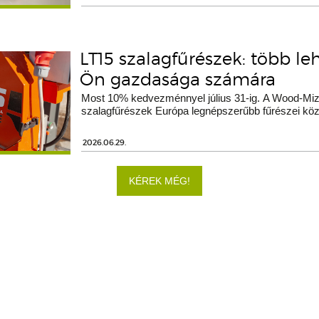
LT15 szalagfűrészek: több le
Ön gazdasága számára
Most 10% kedvezménnyel július 31-ig. A Wood-Miz
szalagfűrészek Európa legnépszerűbb fűrészei köz
2026.06.29.
KÉREK MÉG!