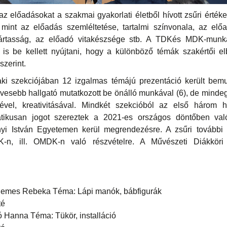
lőadásokat a szakmai gyakorlati életből hívott zsűri értékelte
 mint az előadás szemléltetése, tartalmi színvonala, az el
 jártasság, az előadó vitakészsége stb. A TDKés MDK-munk
is be kellett nyújtani, hogy a különböző témák szakértői elb
zerint.
ki szekciójában 12 izgalmas témájú prezentáció került bemu
esebb hallgató mutatkozott be önálló munkával (6), de mindeg
gével, kreativitásával. Mindkét szekcióból az első három h
atikusan jogot szereztek a 2021-es országos döntőben való
i István Egyetemen kerül megrendezésre. A zsűri további 
K-n, ill. OMDK-n való részvételre. A Művészeti Diákkör
emes Rebeka Téma: Lápi manók, bábfigurák
té
 Hanna Téma: Tükör, installáció