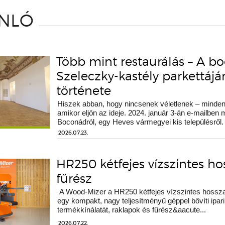
ÁNLÓ
Több mint restaurálás – A b
Szeleczky-kastély parkettáj
története
Hiszek abban, hogy nincsenek véletlenek – minden 
amikor eljön az ideje. 2024. január 3-án e-mailben
Boconádról, egy Heves vármegyei kis településről.
2026.07.23.
HR250 kétfejes vízszintes h
fűrész
A Wood-Mizer a HR250 kétfejes vízszintes hossza
egy kompakt, nagy teljesítményű géppel bővíti ipari
termékkínálatát, raklapok és fűrész&aacute...
2026.07.22.