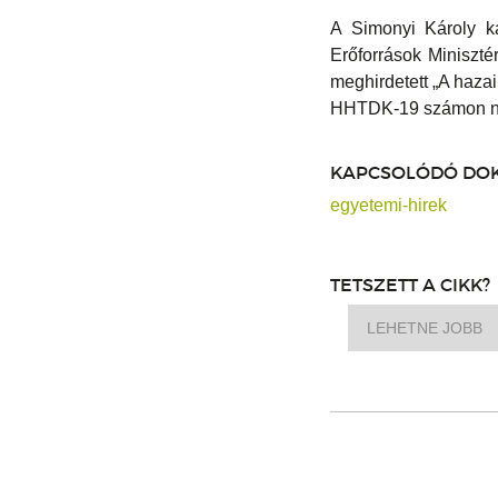
A Simonyi Károly k
Erőforrások Miniszt
meghirdetett „A haz
HHTDK-19 számon nyi
KAPCSOLÓDÓ DO
egyetemi-hirek
TETSZETT A CIKK?
LEHETNE JOBB