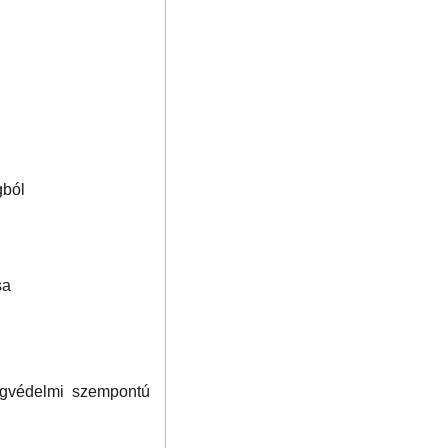
gból
sa
agvédelmi szempontú