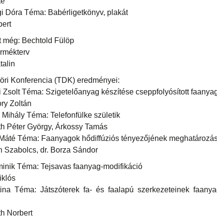
té
 Dóra Téma: Babérligetkönyv, plakát
ert
t még: Bechtold Fülöp
rmékterv
talin
ri Konferencia (TDK) eredményei:
Zsolt Téma: Szigetelőanyag készítése cseppfolyósított faanya
ory Zoltán
 Mihály Téma: Telefonfülke születik
th Péter György, Árkossy Tamás
 Máté Téma: Faanyagok hődiffúziós tényezőjének meghatározá
 Szabolcs, dr. Borza Sándor
nik Téma: Tejsavas faanyag-modifikáció
iklós
na Téma: Játszóterek fa- és faalapú szerkezeteinek faany
th Norbert