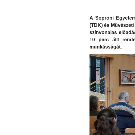
A Soproni Egyete
(TDK) és Művészeti
színvonalas előadá
10 perc állt rend
munkásságát.