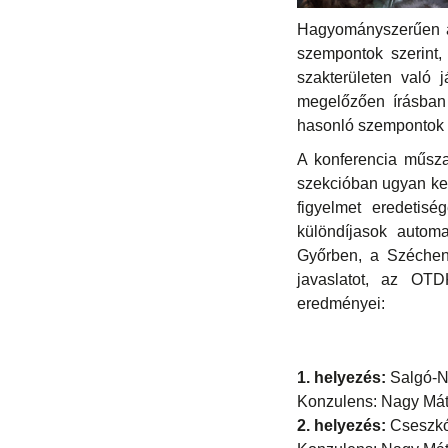
Hagyományszerűen az e
szempontok szerint,
szakterületen való
megelőzően írásban 
hasonló szempontok s
A konferencia műsza
szekcióban ugyan kev
figyelmet eredetisé
különdíjasok autom
Győrben, a Szécheny
javaslatot, az OTD
eredményei:
1. helyezés:
Salgó-N
Konzulens: Nagy Má
2. helyezés:
Cseszkó