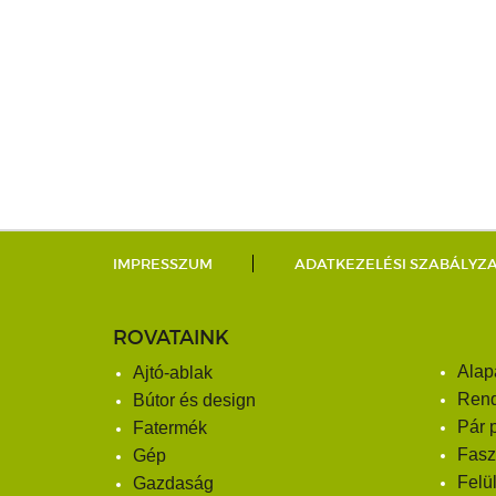
IMPRESSZUM
ADATKEZELÉSI SZABÁLYZ
ROVATAINK
Alap
Ajtó-ablak
Ren
Bútor és design
Pár 
Fatermék
Fasz
Gép
Felü
Gazdaság