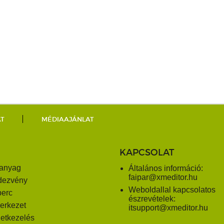
AT
MÉDIAAJÁNLAT
KAPCSOLAT
anyag
Általános információ:
faipar@xmeditor.hu
dezvény
Weboldallal kapcsolatos
perc
észrevételek:
erkezet
itsupport@xmeditor.hu
letkezelés